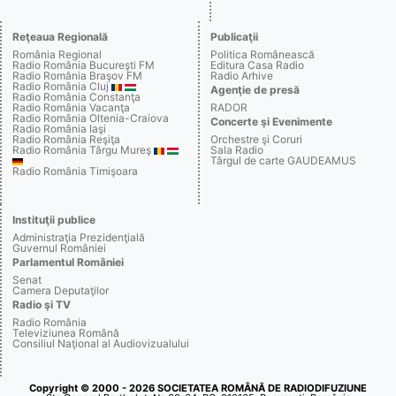
Reţeaua Regională
Publicaţii
România Regional
Politica Românească
Radio România Bucureşti FM
Editura Casa Radio
Radio România Braşov FM
Radio Arhive
Radio România Cluj
Agenţie de presă
Radio România Constanţa
Radio România Vacanţa
RADOR
Radio România Oltenia-Craiova
Concerte şi Evenimente
Radio România Iaşi
Radio România Reşiţa
Orchestre şi Coruri
Radio România Târgu Mureş
Sala Radio
Târgul de carte GAUDEAMUS
Radio România Timişoara
Instituţii publice
Administraţia Prezidenţială
Guvernul României
Parlamentul României
Senat
Camera Deputaţilor
Radio şi TV
Radio România
Televiziunea Română
Consiliul Naţional al Audiovizualului
Copyright © 2000 - 2026 SOCIETATEA ROMÂNĂ DE RADIODIFUZIUNE