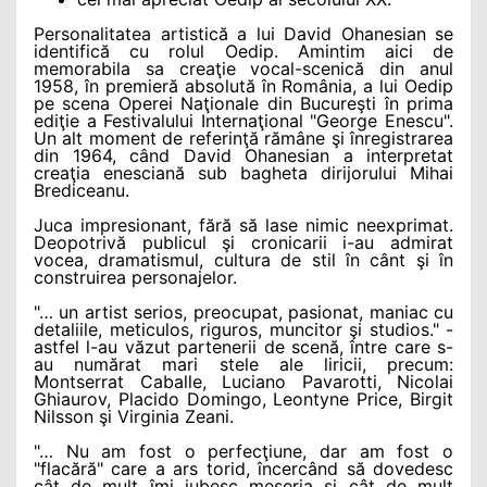
Personalitatea artistică a lui David Ohanesian se
identifică cu rolul Oedip. Amintim aici de
memorabila sa creaţie vocal-scenică din anul
1958, în premieră absolută în România, a lui Oedip
pe scena Operei Naţionale din Bucureşti în prima
ediţie a Festivalului Internaţional "George Enescu".
Un alt moment de referinţă rămâne şi înregistrarea
din 1964, când David Ohanesian a interpretat
creaţia enesciană sub bagheta dirijorului Mihai
Brediceanu.
Juca impresionant, fără să lase nimic neexprimat.
Deopotrivă publicul şi cronicarii i-au admirat
vocea, dramatismul, cultura de stil în cânt şi în
construirea personajelor.
"… un artist serios, preocupat, pasionat, maniac cu
detaliile, meticulos, riguros, muncitor şi studios." -
astfel l-au văzut partenerii de scenă, între care s-
au numărat mari stele ale liricii, precum:
Montserrat Caballe, Luciano Pavarotti, Nicolai
Ghiaurov, Placido Domingo, Leontyne Price, Birgit
Nilsson şi Virginia Zeani.
"… Nu am fost o perfecţiune, dar am fost o
"flacără" care a ars torid, încercând să dovedesc
cât de mult îmi iubesc meseria şi cât de mult