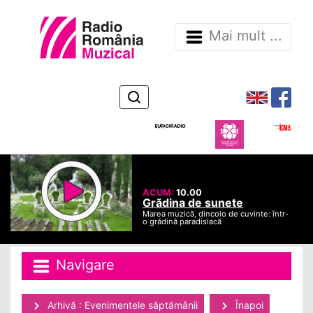
Mai mult ...
ACUM:
10.00
Grădina de sunete
Marea muzică, dincolo de cuvinte: într-
o grădină paradisiacă
Navigare
Arhivă : Evenimentele săptămânii
Înapoi