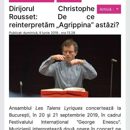
Dirijorul Christophe
Arhivă :
Rousset: De ce
reinterpretăm „Agrippina” astăzi?
Publicat: duminică, 9 Iunie 2019 , ora 13.28
Ansamblul
Les Talens Lyriques
concertează la
București, în 20 și 21 septembrie 2019, în cadrul
Festivalului Internațional "George Enescu".
Muzicienii interpretează două opere în concert pe