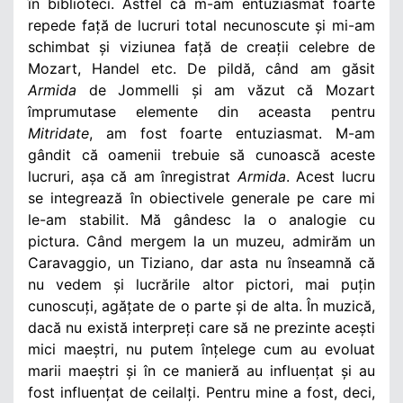
în biblioteci. Astfel că m-am entuziasmat foarte
repede față de lucruri total necunoscute și mi-am
schimbat și viziunea față de creații celebre de
Mozart, Handel etc. De pildă, când am găsit
Armida
de Jommelli și am văzut că Mozart
împrumutase elemente din aceasta pentru
Mitridate
, am fost foarte entuziasmat. M-am
gândit că oamenii trebuie să cunoască aceste
lucruri, așa că am înregistrat
Armida
. Acest lucru
se integrează în obiectivele generale pe care mi
le-am stabilit. Mă gândesc la o analogie cu
pictura. Când mergem la un muzeu, admirăm un
Caravaggio, un Tiziano, dar asta nu înseamnă că
nu vedem și lucrările altor pictori, mai puțin
cunoscuți, agățate de o parte și de alta. În muzică,
dacă nu există interpreți care să ne prezinte acești
mici maeștri, nu putem înțelege cum au evoluat
marii maeștri și în ce manieră au influențat și au
fost influențat de ceilalți. Pentru mine a fost, deci,