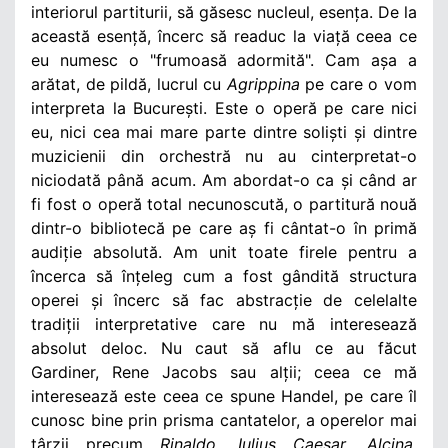
interiorul partiturii, să găsesc nucleul, esența. De la
această esență, încerc să readuc la viață ceea ce
eu numesc o "frumoasă adormită". Cam așa a
arătat, de pildă, lucrul cu
Agrippina
pe care o vom
interpreta la București. Este o operă pe care nici
eu, nici cea mai mare parte dintre soliști și dintre
muzicienii din orchestră nu au cinterpretat-o
niciodată până acum. Am abordat-o ca și când ar
fi fost o operă total necunoscută, o partitură nouă
dintr-o bibliotecă pe care aș fi cântat-o în primă
audiție absolută. Am unit toate firele pentru a
încerca să înțeleg cum a fost gândită structura
operei și încerc să fac abstracție de celelalte
tradiții interpretative care nu mă interesează
absolut deloc. Nu caut să aflu ce au făcut
Gardiner, Rene Jacobs sau alții; ceea ce mă
interesează este ceea ce spune Handel, pe care îl
cunosc bine prin prisma cantatelor, a operelor mai
târzii precum
Rinaldo
,
Iulius Caesar
,
Alcina,