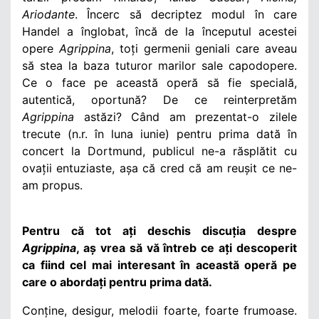
Ariodante
. Încerc să decriptez modul în care
Handel a înglobat, încă de la începutul acestei
opere
Agrippina
, toți germenii geniali care aveau
să stea la baza tuturor marilor sale capodopere.
Ce o face pe această operă să fie specială,
autentică, oportună? De ce reinterpretăm
Agrippina
astăzi? Când am prezentat-o zilele
trecute (n.r. în luna iunie) pentru prima dată în
concert la Dortmund, publicul ne-a răsplătit cu
ovații entuziaste, așa că cred că am reușit ce ne-
am propus.
Pentru că tot ați deschis discuția despre
Agrippina
, aș vrea să vă întreb ce ați descoperit
ca fiind cel mai interesant în această operă pe
care o abordați pentru prima dată.
Conține, desigur, melodii foarte, foarte frumoase.