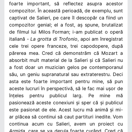
foarte important, să reflectez asupra acestor
compozitor. În această perioadă, de exemplu, sunt
captivat de Salieri, pe care îl descopăr ca fiind un
compozitor genial; el a fost, aș spune, brutalizat
de filmul lui Milos Forman; i-am publicat o operă
italiană -
La grotta di Trofonio
, apoi am înregistrat
cele trei opere franceze, trei capodopere, după
părerea mea. Cred că demonstrăm că Mozart a
absorbit mult material de la Salieri și că Salieri nu
a fost doar un muzician gelos pe contemporanul
său, un geniu supranatural sau extraterestru. Deci
asta este foarte important pentru mine, să pun
aceste lucruri în perspectivă, să le fac mai ușor de
înțeles pentru publicul larg. Pe mine mă
pasionează aceste conexiuni și sper că și publicul
este pasionat de ele. Acest lucru mă animă și mi-
ar plăcea să continui să caut partituri inedite. Vom
continua acum cu Salieri, avem un proiect cu
Armida
, care se va derula foarte curând. Cred că