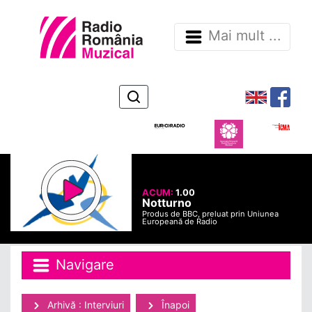
Mai mult ...
ACUM:
1.00
Notturno
Produs de BBC, preluat prin Uniunea
Europeană de Radio
Navigare
Arhivă : Interviuri
Înapoi