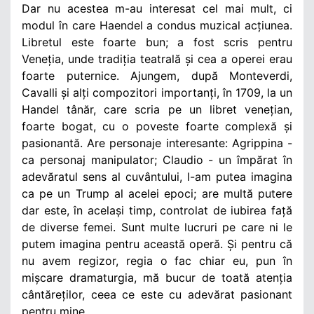
Dar nu acestea m-au interesat cel mai mult, ci
modul în care Haendel a condus muzical acțiunea.
Libretul este foarte bun; a fost scris pentru
Veneția, unde tradiția teatrală și cea a operei erau
foarte puternice. Ajungem, după Monteverdi,
Cavalli și alți compozitori importanți, în 1709, la un
Handel tânăr, care scria pe un libret venețian,
foarte bogat, cu o poveste foarte complexă și
pasionantă. Are personaje interesante: Agrippina -
ca personaj manipulator; Claudio - un împărat în
adevăratul sens al cuvântului, l-am putea imagina
ca pe un Trump al acelei epoci; are multă putere
dar este, în același timp, controlat de iubirea față
de diverse femei. Sunt multe lucruri pe care ni le
putem imagina pentru această operă. Și pentru că
nu avem regizor, regia o fac chiar eu, pun în
mișcare dramaturgia, mă bucur de toată atenția
cântăreților, ceea ce este cu adevărat pasionant
pentru mine.