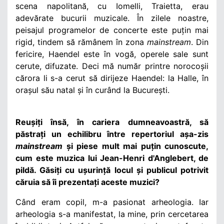
scena napolitană, cu Iomelli, Traietta, erau
adevărate bucurii muzicale. În zilele noastre,
peisajul programelor de concerte este puțin mai
rigid, tindem să rămânem în zona
mainstream
. Din
fericire, Haendel este în vogă, operele sale sunt
cerute, difuzate. Deci mă număr printre norocoșii
cărora li s-a cerut să dirijeze Haendel: la Halle, în
orașul său natal și în curând la București.
Reușiți însă, în cariera dumneavoastră, să
păstrați un echilibru între repertoriul așa-zis
mainstream
și piese mult mai puțin cunoscute,
cum este muzica lui Jean-Henri d'Anglebert, de
pildă. Găsiți cu ușurință locul și publicul potrivit
căruia să îi prezentați aceste muzici?
Când eram copil, m-a pasionat arheologia. Iar
arheologia s-a manifestat, la mine, prin cercetarea