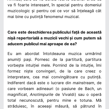
va fi foarte interesant, în special pentru domeniul
muzicologic și pentru cei ce vor să înțeleagă cât
mai bine cu putință fenomenul muzical.
Care este deschiderea publicului față de această
nișă repertorială a muzicii vechi și cum putem să
aducem publicul mai aproape de ea?
Eu am abordat întotdeauna muzica urmărind
anumiți pași. Pornesc de la partitură, partitura
vorbește intuiției mele. Pornind de la intuiție, îmi
formez niște convingeri, de la care creez o
interpretare, cea mai convingătoare cu putință.
Indiferent dacă este o lucrare din
mainstream
, de
care vorbeam adineauri (o pasiune de Bach, un
magnificat,
Anotimpurile
de Vivaldi) sau o operă
total necunoscută, pentru mine e totuna. Mă
străduiesc, în aceeași măsură, să pătrund în