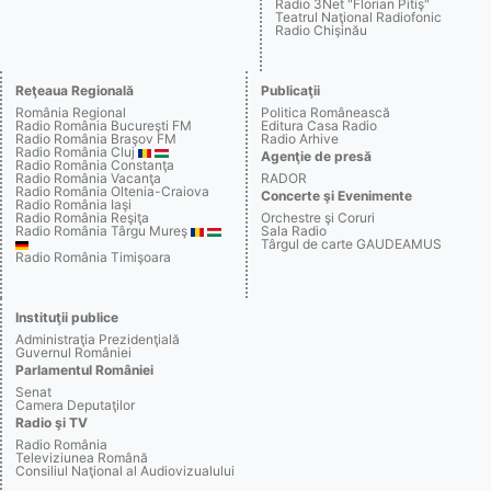
Radio 3Net "Florian Pitiş"
Teatrul Naţional Radiofonic
Radio Chişinău
Reţeaua Regională
Publicaţii
România Regional
Politica Românească
Radio România Bucureşti FM
Editura Casa Radio
Radio România Braşov FM
Radio Arhive
Radio România Cluj
Agenţie de presă
Radio România Constanţa
Radio România Vacanţa
RADOR
Radio România Oltenia-Craiova
Concerte şi Evenimente
Radio România Iaşi
Radio România Reşiţa
Orchestre şi Coruri
Radio România Târgu Mureş
Sala Radio
Târgul de carte GAUDEAMUS
Radio România Timişoara
Instituţii publice
Administraţia Prezidenţială
Guvernul României
Parlamentul României
Senat
Camera Deputaţilor
Radio şi TV
Radio România
Televiziunea Română
Consiliul Naţional al Audiovizualului