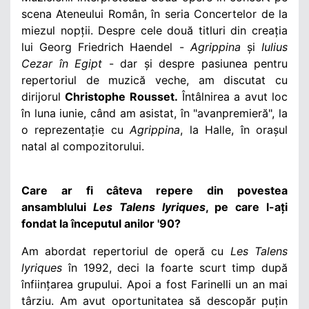
scena Ateneului Român, în seria Concertelor de la
miezul nopții. Despre cele două titluri din creația
lui Georg Friedrich Haendel
-
Agrippina
și
Iulius
Cezar în Egipt
-
dar și despre pasiunea pentru
repertoriul de muzică veche, am discutat cu
dirijorul
Christophe Rousset.
Întâlnirea a avut loc
în luna iunie, când am asistat, în "avanpremieră", la
o reprezentație cu
Agrippina
, la Halle, în orașul
natal al compozitorului.
Care ar fi câteva repere din povestea
ansamblului
Les Talens lyriques
, pe care l-ați
fondat la începutul anilor '90?
Am abordat repertoriul de operă cu
Les Talens
lyriques
în 1992, deci la foarte scurt timp după
înființarea grupului. Apoi a fost Farinelli un an mai
târziu. Am avut oportunitatea să descopăr puțin