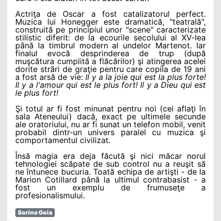
Actriţa de Oscar a fost catalizatorul perfect.
Muzica lui Honegger este dramatică, "teatrală",
construită pe principiul unor "scene" caracterizate
stilistic diferit: de la ecourile secolului al XV-lea
până la timbrul modern al undelor Martenot. Iar
finalul evocă desprinderea de trup (după
muşcătura cumplită a flăcărilor) şi atingerea acelei
dorite strări de graţie pentru care copila de 19 ani
a fost arsă de vie:
Il y a la joie qui est la plus forte!
Il y a l'amour qui est le plus fort! Il y a Dieu qui est
le plus fort!
Şi totul ar fi fost minunat pentru noi (cei aflaţi în
sala Ateneului) dacă, exact pe ultimele secunde
ale oratoriului, nu ar fi sunat un telefon mobil, venit
probabil dintr-un univers paralel cu muzica şi
comportamentul civilizat.
Însă magia era deja făcută şi nici măcar norul
tehnologiei scăpate de sub control nu a reuşit să
ne întunece bucuria. Toată echipa de artişti - de la
Marion Cotillard până la ultimul contrabasist - a
fost un exemplu de frumuseţe a
profesionalismului.
Sorina Goia