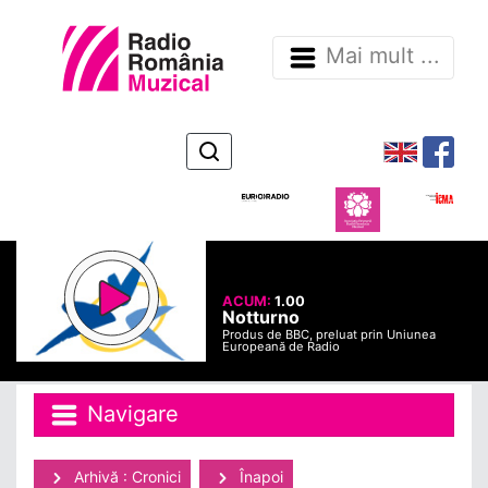
Mai mult ...
ACUM:
1.00
Notturno
Produs de BBC, preluat prin Uniunea
Europeană de Radio
Navigare
Arhivă : Cronici
Înapoi