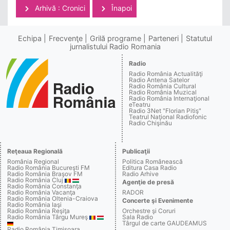
Arhivă : Cronici
Înapoi
Echipa
Frecvenţe
Grilă programe
Parteneri
Statutul
jurnalistului Radio Romania
Radio
Radio România Actualităţi
Radio Antena Satelor
Radio România Cultural
Radio România Muzical
Radio România Internaţional
eTeatru
Radio 3Net "Florian Pitiş"
Teatrul Naţional Radiofonic
Radio Chişinău
Reţeaua Regională
Publicaţii
România Regional
Politica Românească
Radio România Bucureşti FM
Editura Casa Radio
Radio România Braşov FM
Radio Arhive
Radio România Cluj
Agenţie de presă
Radio România Constanţa
Radio România Vacanţa
RADOR
Radio România Oltenia-Craiova
Concerte şi Evenimente
Radio România Iaşi
Radio România Reşiţa
Orchestre şi Coruri
Radio România Târgu Mureş
Sala Radio
Târgul de carte GAUDEAMUS
Radio România Timişoara