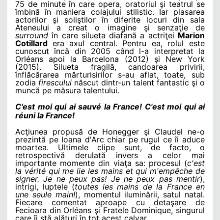
75 de minute în care opera, oratoriul şi teatrul se
îmbină în maniera colajului stilistic. Iar plasarea
actorilor şi soliştilor în diferite locuri din sala
Ateneului a creat o imagine şi senzaţie de
surround
în care silueta diafană a actriţei
Marion
Cotillard
era axul central. Pentru ea, rolul este
cunoscut încă din 2005 când l-a interpretat la
Orléans apoi la Barcelona (2012) şi New York
(2015). Silueta fragilă, candoarea privirii,
înflăcărarea mărturisirilor s-au aflat, toate, sub
zodia
firescului
născut dintr-un talent fantastic şi o
muncă pe măsura talentului.
C'est moi qui ai sauvé la France! C'est moi qui ai
réuni la France!
Acţiunea propusă de Honegger şi Claudel ne-o
prezintă pe Ioana d'Arc chiar pe rugul ce îi aduce
moartea. Ultimele clipe sunt, de facto, o
retrospectivă derulată invers a celor mai
importante momente din viaţa sa: procesul (
c'est
la vérité qui me lie les mains et qui m'empêche de
signer. Je ne peux pas! Je ne peux pas mentir
),
intrigi, luptele (
toutes les mains de la France en
une seule main!
), momentul iluminării, satul natal.
Fiecare comentat aproape cu detaşare de
Fecioara din Orléans şi Fratele Dominique, singurul
care îi stă alături în tot acest calvar.