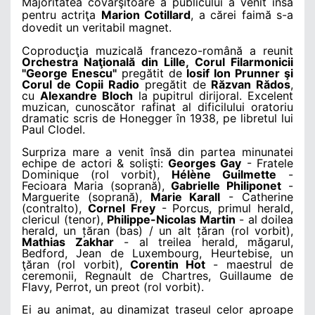
Majoritatea covârşitoare a publicului a venit însă
pentru actriţa
Marion Cotillard
, a cărei faimă s-a
dovedit un veritabil magnet.
Coproducţia muzicală francezo-română a reunit
Orchestra Naţională din Lille, Corul Filarmonicii
"George Enescu"
pregătit de
Iosif Ion Prunner şi
Corul de Copii Radio
pregătit de
Răzvan Rădos
,
cu
Alexandre Bloch
la pupitrul dirijoral. Excelent
muzican, cunoscător rafinat al dificilului oratoriu
dramatic scris de Honegger în 1938, pe libretul lui
Paul Clodel.
Surpriza mare a venit însă din partea minunatei
echipe de actori & solişti:
Georges Gay
- Fratele
Dominique (rol vorbit),
Hélène Guilmette
-
Fecioara Maria (soprană),
Gabrielle Philiponet
-
Marguerite (soprană),
Marie Karall
- Catherine
(contralto),
Cornel Frey
- Porcus, primul herald,
clericul (tenor),
Philippe-Nicolas Martin
- al doilea
herald, un țăran (bas) / un alt țăran (rol vorbit),
Mathias Zakhar
- al treilea herald, măgarul,
Bedford, Jean de Luxembourg, Heurtebise, un
ţăran (rol vorbit),
Corentin Hot
- maestrul de
ceremonii, Regnault de Chartres, Guillaume de
Flavy, Perrot, un preot (rol vorbit).
Ei au animat, au dinamizat traseul celor aproape