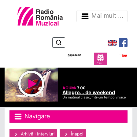
Mai mult ...
ACUM:
7.00
Allegro... de weekend
Un matinal clasic, într-un tempo vivace
Navigare
Arhivă : Interviuri
Înapoi