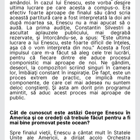
amândoi. În cazul lui Enescu, este vorba despre
ultima lucrare pe care acesta a compus-o. Era
efectiv foarte aproape de finalul său când scria
această partitură care a fost interpretată la doi ani
după moartea sa, Enescu nu a mai apucat să o
audă. La prima audiţie, Constantin Silvestri a
ascultat aplauzele publicului, mai degrabă
rezervate, şi întorcându-se, a spus: "Este ultima
lucrare a lui Enescu, este foarte dificil de înţeles,
aşa că o vom interpreta din nou." Acesta a fost
impulsul care m-a făcut să aleg cele trei lucrări,
pentru că fiecare dintre ele aduce procesul
componistic mai aproape de noi. Ne gândim,
deseori, la compozitori scriind singuri în camera
lor, îmbăiaţi constant în inspiraţie. De fapt, este un
proces extrem de practic, ce implică multe
componente, de care cel mai adesea nu suntem
deloc conştienţi. Şi asta am dorit prin programul
amintit, să aduc acest proces mai aproape de
public.
Cât de cunoscut este astăzi George Enescu în
America şi ce credeți că trebuie făcut pentru a fi
mai bine promovat peste ocean?
Spre finalul vieţii, Enescu a cântat mult în Statele
Unite ale Americii, a dirijat acolo Orchestra