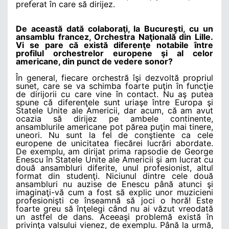
preferat în care să dirijez.
De această dată colaboraţi, la Bucureşti, cu un
ansamblu francez, Orchestra Naţională din Lille.
Vi se pare că există diferenţe notabile între
profilul orchestrelor europene şi al celor
americane, din punct de vedere sonor?
În general, fiecare orchestră îşi dezvoltă propriul
sunet, care se va schimba foarte puţin în funcţie
de dirijorii cu care vine în contact. Nu aş putea
spune că diferenţele sunt uriaşe între Europa şi
Statele Unite ale Americii, dar acum, că am avut
ocazia să dirijez pe ambele continente,
ansamblurile americane pot părea puţin mai tinere,
uneori. Nu sunt la fel de conştiente ca cele
europene de unicitatea fiecărei lucrări abordate.
De exemplu, am dirijat prima rapsodie de George
Enescu în Statele Unite ale Americii şi am lucrat cu
două ansambluri diferite, unul profesionist, altul
format din studenţi. Niciunul dintre cele două
ansambluri nu auzise de Enescu până atunci şi
imaginaţi-vă cum a fost să explic unor muzicieni
profesionişti ce înseamnă să joci o horă! Este
foarte greu să înţelegi când nu ai văzut vreodată
un astfel de dans. Aceeaşi problemă există în
privinţa valsului vienez, de exemplu. Până la urmă,