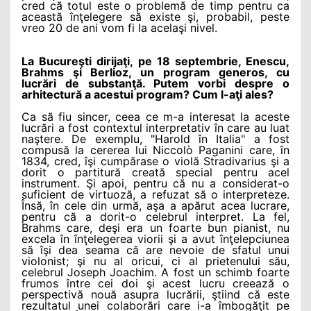
cred că totul este o problemă de timp pentru ca
această înţelegere să existe şi, probabil, peste
vreo 20 de ani vom fi la acelaşi nivel.
La Bucureşti dirijaţi, pe 18 septembrie, Enescu,
Brahms şi Berlioz, un program generos, cu
lucrări de substanţă. Putem vorbi despre o
arhitectură a acestui program? Cum l-aţi ales?
Ca să fiu sincer, ceea ce m-a interesat la aceste
lucrări a fost contextul interpretativ în care au luat
naştere. De exemplu, "Harold în Italia" a fost
compusă la cererea lui Niccolò Paganini care, în
1834, cred, îşi cumpărase o violă Stradivarius şi a
dorit o partitură creată special pentru acel
instrument. Şi apoi, pentru că nu a considerat-o
suficient de virtuoză, a refuzat să o interpreteze.
Însă, în cele din urmă, aşa a apărut acea lucrare,
pentru că a dorit-o celebrul interpret. La fel,
Brahms care, deşi era un foarte bun pianist, nu
excela în înţelegerea viorii şi a avut înţelepciunea
să îşi dea seama că are nevoie de sfatul unui
violonist; şi nu al oricui, ci al prietenului său,
celebrul Joseph Joachim. A fost un schimb foarte
frumos între cei doi şi acest lucru creează o
perspectivă nouă asupra lucrării, ştiind că este
rezultatul unei colaborări care i-a îmbogăţit pe