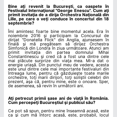
Bine aţi revenit la Bucureşti, ca oaspete în
Festivalul Internaţional "George Enescu". Cum aţi
primit invitaţia de a dirija Orchestra Naţională din
Lille, pe care o veţi conduce în concertul din 18
septembrie?
Îmi amintesc foarte bine momentul acela. Era în
noiembrie 2016 şi participam la Concursul de
dirijat "Donatella Flick" din Anglia, ajunsesem în
finală şi mă pregăteam să dirijez Orchestra
Simfonică din Londra în ziua următoare. Atunci am
primit invitaţia din partea domnului Mihai
Constantinescu şi cred că a fost una dintre cele
mai plăcute surprize din viaţa mea. Mi-a dat o
energie uriaşă. Din punctul meu de vedere, acesta
este unul dintre cele mai importante festivaluri din
întreaga lume, pentru că găzduieşte toate marile
orchestre, toţi marii dirijori, toţi soliştii celebri din
prezent, aşa că, pentru mine, este o onoare. Sper,
de asemenea, să revin în următorii ani.
Aţi petrecut primii şase ani de viaţă în România.
Cum percepeţi Bucureştiul şi publicul său?
Ce pot să spun, pentru mine înseamnă
acasă
, este
ca şi cum mă întorc acasă, este, probabil, locul