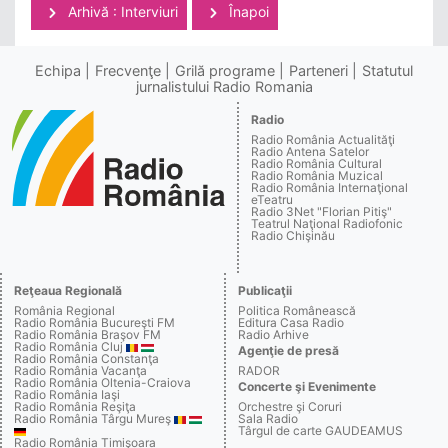
Arhivă : Interviuri
Înapoi
Echipa
Frecvenţe
Grilă programe
Parteneri
Statutul
jurnalistului Radio Romania
Radio
Radio România Actualităţi
Radio Antena Satelor
Radio România Cultural
Radio România Muzical
Radio România Internaţional
eTeatru
Radio 3Net "Florian Pitiş"
Teatrul Naţional Radiofonic
Radio Chişinău
Reţeaua Regională
Publicaţii
România Regional
Politica Românească
Radio România Bucureşti FM
Editura Casa Radio
Radio România Braşov FM
Radio Arhive
Radio România Cluj
Agenţie de presă
Radio România Constanţa
Radio România Vacanţa
RADOR
Radio România Oltenia-Craiova
Concerte şi Evenimente
Radio România Iaşi
Radio România Reşiţa
Orchestre şi Coruri
Radio România Târgu Mureş
Sala Radio
Târgul de carte GAUDEAMUS
Radio România Timişoara