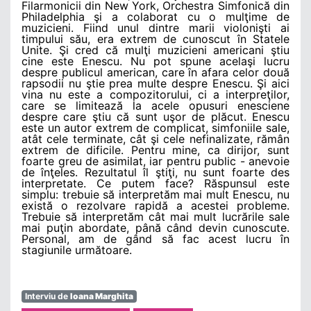
Filarmonicii din New York, Orchestra Simfonică din
Philadelphia şi a colaborat cu o mulţime de
muzicieni. Fiind unul dintre marii violonişti ai
timpului său, era extrem de cunoscut în Statele
Unite. Şi cred că mulţi muzicieni americani ştiu
cine este Enescu. Nu pot spune acelaşi lucru
despre publicul american, care în afara celor două
rapsodii nu ştie prea multe despre Enescu. Şi aici
vina nu este a compozitorului, ci a interpreţilor,
care se limitează la acele opusuri enesciene
despre care ştiu că sunt uşor de plăcut. Enescu
este un autor extrem de complicat, simfoniile sale,
atât cele terminate, cât şi cele nefinalizate, rămân
extrem de dificile. Pentru mine, ca dirijor, sunt
foarte greu de asimilat, iar pentru public - anevoie
de înţeles. Rezultatul îl ştiţi, nu sunt foarte des
interpretate. Ce putem face? Răspunsul este
simplu: trebuie să interpretăm mai mult Enescu, nu
există o rezolvare rapidă a acestei probleme.
Trebuie să interpretăm cât mai mult lucrările sale
mai puţin abordate, până când devin cunoscute.
Personal, am de gând să fac acest lucru în
stagiunile următoare.
Interviu de
Ioana Marghita