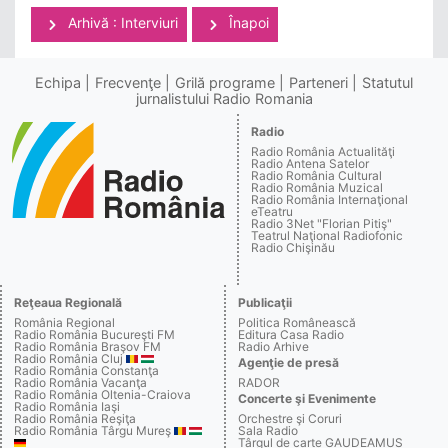
Arhivă : Interviuri
Înapoi
Echipa
Frecvenţe
Grilă programe
Parteneri
Statutul
jurnalistului Radio Romania
Radio
Radio România Actualităţi
Radio Antena Satelor
Radio România Cultural
Radio România Muzical
Radio România Internaţional
eTeatru
Radio 3Net "Florian Pitiş"
Teatrul Naţional Radiofonic
Radio Chişinău
Reţeaua Regională
Publicaţii
România Regional
Politica Românească
Radio România Bucureşti FM
Editura Casa Radio
Radio România Braşov FM
Radio Arhive
Radio România Cluj
Agenţie de presă
Radio România Constanţa
Radio România Vacanţa
RADOR
Radio România Oltenia-Craiova
Concerte şi Evenimente
Radio România Iaşi
Radio România Reşiţa
Orchestre şi Coruri
Radio România Târgu Mureş
Sala Radio
Târgul de carte GAUDEAMUS