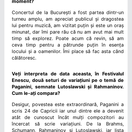
moment?
Concertul de la București a fost partea dintr-un 
turneu amplu, am apreciat publicul și dragostea 
lui pentru muzică, am vizitat puțin și este un oraș 
minunat, dar îmi pare rău că nu am avut mai mult 
timp să explorez. Poate acum că revin, să am 
ceva timp pentru a pătrunde puțin în esența 
locului și a oamenilor. Îmi place să fac asta când 
călătoresc. 
Veți interpreta de data aceasta, în Festivalul 
Enescu, două seturi de variațiuni pe o temă de 
Paganini, semnate Lutoslawski și Rahmaninov. 
Cum le-ați compara?
Desigur, povestea este extraordinară, Paganini a 
scris 24 de Capricii iar unul dintre ele a devenit 
atât de cunoscut încât mulți compozitori au 
încercat să scrie variațiuni. De la Brahms, 
Schumann, Rahmaninov și Lutoslawski, iar lista 