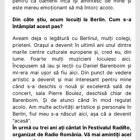
pentru că oamenii încă își amintesc de mine și 
este mereu emoționant să mă întorc acolo. 
Din câte știu, acum locuiți la Berlin. Cum s-a 
întâmplat acest pas?
Aveam deja o legătură cu Berlinul, mulți colegi, 
prieteni. Orașul a devenit în ultimii ani unul dintre 
marile centre culturale europene și, cred eu, din 
lume. Foarte mulți muzicieni locuiesc aici. 
Începusem să iau și lecții cu Daniel Barenboim și 
mi-era mai ușor să fiu aici. Din punct de vedere 
artistic a devenit și mai interesant pentru mine 
când s-a deschis o nouă și excelentă sală de 
concert, sala Pierre Boulez, deschisă chiar de 
Barenboim. Și de atunci când în mod regulat 
acolo. Am multe activități artistice și personale în 
Berlin, fiul meu s-a născut aici, așa că a devenit 
"acasă". 
În urmă cu trei ani ați cântat în Festivalul RadiRo, 
organizat de Radio România. Vă mai amintiți acel 