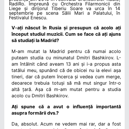
RadiRo. Împreună cu Orchestra Filarmonicii din 
Liege și dirijorul Tiberiu Soare va urca în 14 
septembrie pe scena Sălii Mari a Palatului, în 
Festivalul Enescu.
V-ați născut în Rusia și presupun că acolo ați 
început studiul muzicii. Cum se face că ați ajuns 
să studiați la Madrid? 
M-am mutat la Madrid pentru că numai acolo 
puteam studia cu minunatul Dmitri Bashkirov. L-
am întâlnit când aveam 13 ani și i-a propus asta 
tatălui meu, spunând că de obicei nu ia elevi așa 
tineri, dar că putem încerca și vedea cum merge, 
deoarece trebuia totuși să mă mut singur într-o 
altă țară. Așa că m-am mutat pentru a studia 
acolo cu Dmitri Bashkirov.
Ați spune că a avut o influență importantă 
asupra formării dvs.?
Da, absolut. Acum ne vedem mai rar, dar a fost 