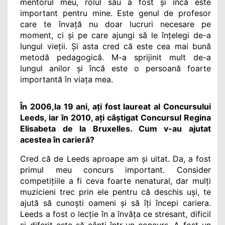
mentorul meu, rolul său a fost și încă este 
important pentru mine. Este genul de profesor 
care te învață nu doar lucruri necesare pe 
moment, ci și pe care ajungi să le înțelegi de-a 
lungul vieții. Și asta cred că este cea mai bună 
metodă pedagogică. M-a sprijinit mult de-a 
lungul anilor și încă este o persoană foarte 
importantă în viața mea.
În 2006,la 19 ani, ați fost laureat al Concursului 
Leeds, iar în 2010, ați câștigat Concursul Regina 
Elisabeta de la Bruxelles. Cum v-au ajutat 
acestea în carieră? 
Cred că de Leeds aproape am și uitat. Da, a fost 
primul meu concurs important. Consider 
competițiile a fi ceva foarte nenatural, dar mulți 
muzicieni trec prin ele pentru că deschis uși, te 
ajută să cunoști oameni și să îți începi cariera. 
Leeds a fost o lecție în a învăța ce stresant, dificil 