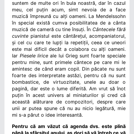
suntem de multe ori în bula noastră, dar în cazul 
meu, cel puțin acum, simt nevoia de a face 
muzică împreună cu alți oameni. La Mendelssohn 
în special există cumva posibilitatea de a cânta 
muzică de cameră cu tine însuți. În
Cântecele fără 
cuvinte
pianistul este cântărețul, acompaniatorul, 
și cel cu care te lupți la repetiții, ceea ce uneori 
este mai dificil decât a colabora cu alți oameni. 
Iar
Piesele lirice
ale lui Grieg sunt foarte speciale 
pentru mine, sunt primele cântece pe care mi le 
amintesc de când eram copil. Din păcate nu sunt 
foarte des interpretate astăzi, pentru că nu sunt 
bombastice, de virtuozitate, unele au doar o 
pagină, dar este o lume diferită. Am vrut să înot 
puțin în acest univers al miniaturilor și cred că 
această alăturare de compozitori, despre care 
unii ar putea spune că nu au nicio legătură, mie 
mi s-a părut o idee interesantă.
Pentru că am văzut că agenda dvs. este plină 
până la sfârșitul anului, aș dori să vă întreb ce vă 