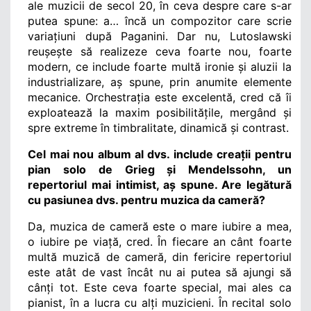
ale muzicii de secol 20, în ceva despre care s-ar 
putea spune: a… încă un compozitor care scrie 
variațiuni după Paganini. Dar nu, Lutoslawski 
reușește să realizeze ceva foarte nou, foarte 
modern, ce include foarte multă ironie și aluzii la 
industrializare, aș spune, prin anumite elemente 
mecanice. Orchestrația este excelentă, cred că îi 
exploatează la maxim posibilitățile, mergând și 
spre extreme în timbralitate, dinamică și contrast.
Cel mai nou album al dvs. include creații pentru 
pian solo de Grieg și Mendelssohn, un 
repertoriul mai intimist, aș spune. Are legătură 
cu pasiunea dvs. pentru muzica da cameră?
Da, muzica de cameră este o mare iubire a mea, 
o iubire pe viață, cred. În fiecare an cânt foarte 
multă muzică de cameră, din fericire repertoriul 
este atât de vast încât nu ai putea să ajungi să 
cânți tot. Este ceva foarte special, mai ales ca 
pianist, în a lucra cu alți muzicieni. În recital solo 