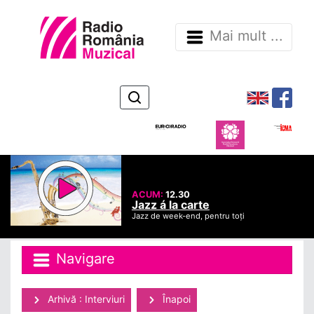
Mai mult ...
ACUM:
12.30
Jazz á la carte
Jazz de week-end, pentru toți
Navigare
Arhivă : Interviuri
Înapoi