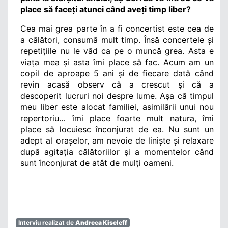
place să faceți atunci când aveți timp liber?
Cea mai grea parte în a fi concertist este cea de 
a călători, consumă mult timp. Însă concertele și 
repetițiile nu le văd ca pe o muncă grea. Asta e 
viața mea și asta îmi place să fac. Acum am un 
copil de aproape 5 ani și de fiecare dată când 
revin acasă observ că a crescut și că a 
descoperit lucruri noi despre lume. Așa că timpul 
meu liber este alocat familiei, asimilării unui nou 
repertoriu… îmi place foarte mult natura, îmi 
place să locuiesc înconjurat de ea. Nu sunt un 
adept al orașelor, am nevoie de liniște și relaxare 
după agitația călătoriilor și a momentelor când 
sunt înconjurat de atât de mulți oameni. 
Interviu realizat de
Andreea Kiseleff