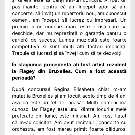
și diferit este să cânți într-un concurs. A fost un 
pas înainte, pentru că am început apoi să am 
concerte, să învăț un repertoriu nou, am cunoscut 
oameni, am început să lucrez cu impresari. Un 
premiu la un concurs mare este o ușă care se 
deschide, dar nu reprezintă o garanție pentru o 
carieră de succes. Lumea muzicală este foarte 
competitivă și sunt mulți alți factori implicați. 
Trebuie să lucrezi și să înveți cum să te dezvolți. 
În stagiunea precedentă ați fost artist rezident 
la Flagey din Bruxelles. Cum a fost această 
perioadă?
După concursul Regina Elisabeta chiar m-am 
mutat la Bruxelles și am locuit acolo timp de 4 ani 
așa că este un fel de "acasă". Mulți oameni mă 
cunosc, iar Flagey este unul dintre locurile mele 
preferate din lume, este minunat. Am fost flatat 
că m-au solicitat. Am avut recitaluri, concerte cu 
orchestra, am fost mereu primit foarte călduros, 