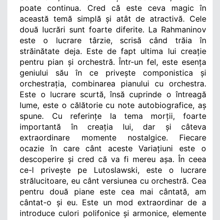
poate continua. Cred că este ceva magic în 
această temă simplă și atât de atractivă. Cele 
două lucrări sunt foarte diferite. La Rahmaninov 
este o lucrare târzie, scrisă când trăia în 
străinătate deja. Este de fapt ultima lui creație 
pentru pian și orchestră. Într-un fel, este esența 
geniului său în ce privește componistica și 
orchestrația, combinarea pianului cu orchestra. 
Este o lucrare scurtă, însă cuprinde o întreagă 
lume, este o călătorie cu note autobiografice, aș 
spune. Cu referințe la tema morții, foarte 
importantă în creația lui, dar și câteva 
extraordinare momente nostalgice. Fiecare 
ocazie în care cânt aceste Variațiuni este o 
descoperire și cred că va fi mereu așa. În ceea 
ce-l privește pe Lutoslawski, este o lucrare 
strălucitoare, eu cânt versiunea cu orchestră. Cea 
pentru două piane este cea mai cântată, am 
cântat-o și eu. Este un mod extraordinar de a 
introduce culori polifonice și armonice, elemente 