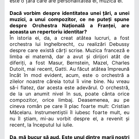
este o țară care are personalitatea ei, muzica ei.
Dacă vorbim despre identitatea unei țări, a unei
muzici, a unui compozitor, ce ne puteți spune
despre Orchestra Națională a Franței, are
aceasta un repertoriu identitar
?
În istoria ei, da, a creat atâtea lucruri, a fost
orchestra lui Inghelbrecht, cu realizări Debussy
despre care există cărți scrise. Muzica franceză e
limba ei maternă, dar a avut și dirijori atât de
diferiți, a fost Masur, Bernstein, Mazel, Charles
Dutoit, mai recent, Gatti.
Au făcut atâtea împreună
încât în mod evident, acum, este o orchestră a
zilelor noastre căreia totul îi vine bine. Nu vreau
să-i flatez, dar acesta este adevărul. O orchestră,
de la un anumit nivel în sus, poate cânta orice
compozitor, orice limbaj. Deasemenea, au pe
cineva român pe care îl plac foarte mult
: Cristian
M
ăcelaru. Instrumentiștii îl iubesc foarte mult,
eu
nu îl știam, mi-au vorbit despre el, a revenit și
recent, la începutul lui iulie.
Da, mă bucur să aud. Este unul dintre marii noştri