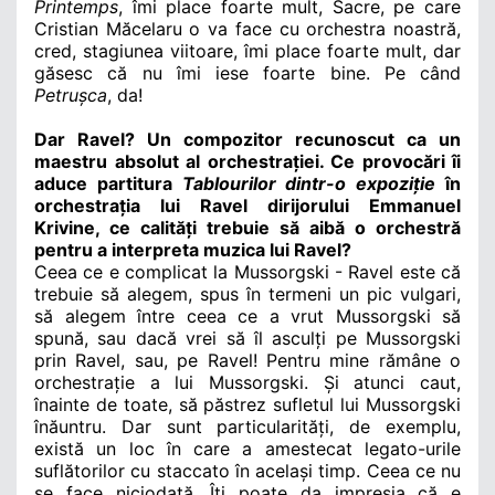
Printemps
, îmi place foarte mult, Sacre, pe care
Cristian Măcelaru o va face cu orchestra noastră,
cred, stagiunea viitoare, îmi place foarte mult, dar
găsesc că nu îmi iese foarte bine. Pe când
Petru
ș
ca
, da!
Dar Ravel? Un compozitor recunoscut ca un
maestru absolut al orchestrației. Ce provocări îi
aduce partitura
Tablourilor dintr-o expoziție
în
orchestrația lui Ravel dirijorului Emmanuel
Krivine, ce calități trebuie să aibă o orchestră
pentru a interpreta muzica lui Ravel?
Ceea ce e complicat la Mussorgski - Ravel este că
trebuie să alegem, spus în termeni un pic vulgari,
să alegem între ceea ce a vrut Mussorgski să
spună, sau dacă vrei să îl asculți pe Mussorgski
prin Ravel, sau, pe Ravel! Pentru mine
rămâne o
orchestrație a lui Mussorgski. Și atunci caut,
înainte de toate, să păstrez sufletul lui Mussorgski
înăuntru. Dar sunt particularități, de exemplu,
există un loc în care a amestecat legato-urile
suflătorilor cu staccato în același timp. Ceea ce nu
se face niciodată. Îți poate da impresia că e