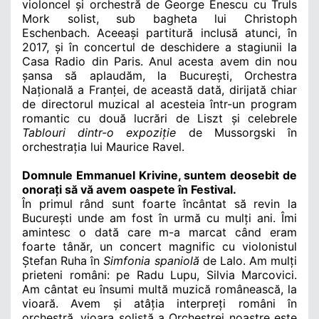
violoncel și orchestră de George Enescu cu Truls
Mork solist, sub bagheta lui Christoph
Eschenbach. Aceeași partitură inclusă atunci, în
2017, și în concertul de deschidere a stagiunii la
Casa Radio din Paris. Anul acesta avem din nou
șansa să aplaudăm, la București, Orchestra
Națională a Franței, de această dată, dirijată chiar
de directorul muzical al acesteia într-un program
romantic cu două lucrări de Liszt și celebrele
Tablouri dintr-o expoziție
de Mussorgski în
orchestrația lui Maurice Ravel.
Domnule Emmanuel Krivine, suntem deosebit de
onorați să vă avem oaspete în Festival.
Î
n primul r
ând sunt foarte încântat să revin la
București unde am fost în urmă cu mulți ani. Îmi
amintesc o dată care m-a marcat când eram
foarte tânăr, un concert magnific cu violonistul
Ștefan Ruha în
Simfonia spaniolă
de Lalo. Am mulți
prieteni români
: p
e Radu Lupu, Silvia Marcovici.
Am cântat eu însumi multă muzică românească, la
vioară. Avem și atâția interpreți români în
orchestră, vioara solistă a Orchestrei noastre este