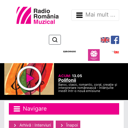
Mai mult ...
ACUM:
13.05
Polifonii
Baroc, clasic, romantic, coral, creație și
interpretare românească - înlănțuite
inedit într-o nouă emisiune
Navigare
Arhivă : Interviuri
Înapoi