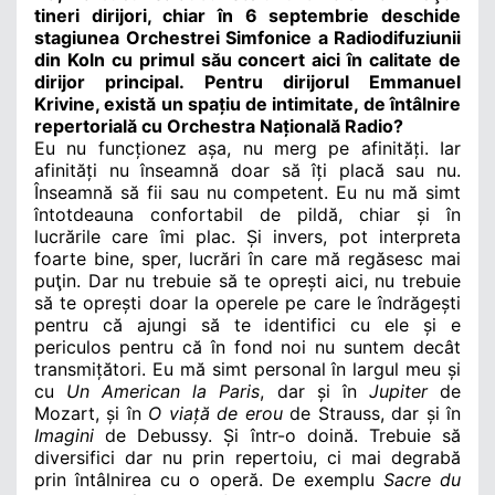
tineri dirijori, chiar în 6 septembrie deschide
stagiunea Orchestrei Simfonice a Radiodifuziunii
din Koln cu primul său concert aici în calitate de
dirijor principal. Pentru dirijorul Emmanuel
Krivine, există un spațiu de intimitate, de întâlnire
repertorială cu Orchestra Națională Radio?
Eu nu funcționez așa, nu merg pe afinități. Iar
afinități nu înseamnă doar să îți placă sau nu.
Înseamnă să fii sau nu competent. Eu nu mă simt
întotdeauna confortabil de pildă, chiar și în
lucrările care îmi plac. Și invers, pot interpreta
foarte bine, sper, lucrări în care mă regăsesc mai
puţin. Dar nu trebuie să te oprești aici, nu trebuie
să te oprești doar la operele pe care le îndrăgești
pentru
că ajungi să te identifici cu ele și e
periculos pentru că în fond noi nu suntem decât
transmițători. Eu mă simt personal în largul meu și
cu
Un American la Paris
, dar și în
Jupiter
de
Mozart, și în
O viață de erou
de Strauss, dar și în
Imagini
de Debussy.
Și într-o doină. Trebuie să
diversifici dar nu prin repertoiu, ci mai degrabă
prin întâlnirea cu o operă. De exemplu
Sacre du