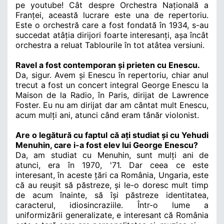
pe youtube! Cât despre Orchestra Națională a
Franței, această lucrare este una de repertoriu.
Este o orchestră care a fost fondată în 1934, s-au
succedat atâția dirijori foarte interesanți, așa încât
orchestra a reluat Tablourile în tot atâtea versiuni.
Ravel a fost contemporan și prieten cu Enescu.
Da, sigur. Avem și Enescu în repertoriu, chiar anul
trecut a fost un concert integral George Enescu la
Maison de la Radio, în Paris, dirijat de Lawrence
Foster. Eu nu am dirijat dar am cântat mult Enescu,
acum mulți ani, atunci când eram tânăr violonist.
Are o legătură cu faptul că ați studiat și cu Yehudi
Menuhin, care i-a fost elev lui George Enescu?
Da, am studiat cu Menuhin, sunt mulți ani de
atunci, era în 1970,
'
71. Dar ceea ce este
interesant, în aceste țări ca România, Ungaria, este
că au reușit să păstreze, și le-o doresc mult timp
de acum înainte, să își păstreze identitatea,
caracterul, idiosincraziile. Într-o lume a
uniformizării generalizate, e interesant că România