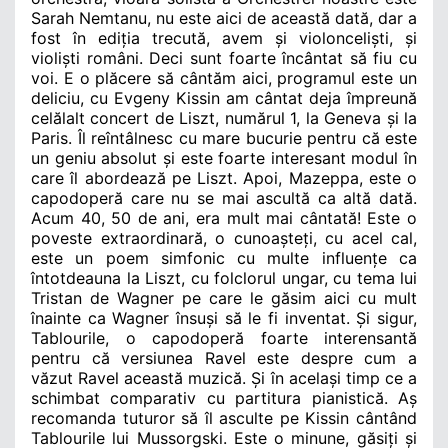
Sarah Nemtanu, nu este aici de această dată, dar a
fost în ediția trecută,
avem și violonceliști, și
violiști români. Deci sunt foarte încântat să fiu cu
voi. E o plăcere să cântăm aici, programul este un
deliciu, cu Evgeny Kissin am cântat deja împreună
celălalt concert de Liszt, numărul 1, la Geneva și la
Paris. Îl reîntâlnesc cu mare bucurie pentru că este
un geniu absolut și este foarte interesant modul în
care îl abordează pe Liszt. Apoi, Mazeppa, este o
capodoperă care nu se mai ascultă ca altă dată.
Acum 40, 50 de ani, era mult mai cântată! Este o
poveste extraordinară, o cunoașteți, cu acel cal,
este un poem simfonic cu multe influențe ca
întotdeauna la Liszt, cu folclorul ungar, cu tema lui
Tristan de Wagner pe care le găsim aici cu mult
înainte ca Wagner însuși să le fi inventat. Și sigur,
Tablourile, o capodoperă foarte interensantă
pentru că versiunea Ravel este despre cum a
văzut Ravel această muzică. Și în același timp ce a
schimbat comparativ cu partitura pianistică. Aș
recomanda tuturor să îl asculte pe Kissin cântând
Tablourile lui Mussorgski. Este o minune, găsiți și