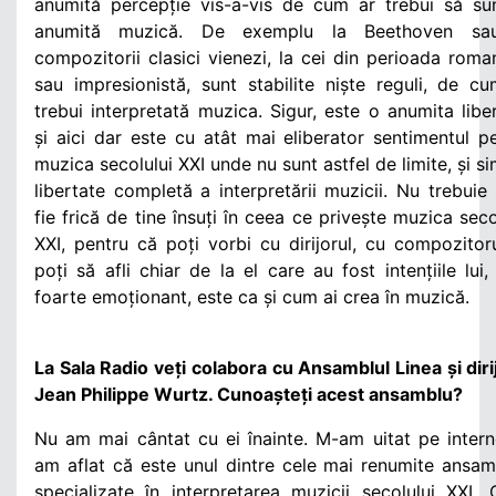
anumită percepție vis-a-vis de cum ar trebui să su
anumită muzică. De exemplu la Beethoven sa
compozitorii clasici vienezi, la cei din perioada roma
sau impresionistă, sunt stabilite niște reguli, de c
trebui interpretată muzica. Sigur, este o anumita libe
și aici dar este cu atât mai eliberator sentimentul p
muzica secolului XXI unde nu sunt astfel de limite, și si
libertate completă a interpretării muzicii. Nu trebuie 
fie frică de tine însuți în ceea ce privește muzica seco
XXI, pentru că poți vorbi cu dirijorul, cu compozitoru
poți să afli chiar de la el care au fost intențiile lui,
foarte emoționant, este ca și cum ai crea în muzică.
La Sala Radio veți colabora cu Ansamblul Linea și diri
Jean Philippe Wurtz. Cunoașteți acest ansamblu?
Nu am mai cântat cu ei înainte. M-am uitat pe intern
am aflat că este unul dintre cele mai renumite ansam
specializate în interpretarea muzicii secolului XXI.