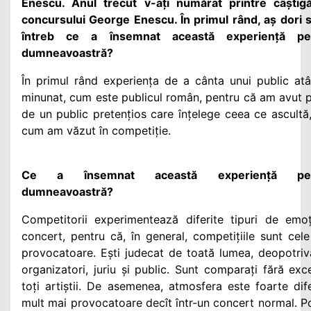
Enescu. Anul trecut v-ați numărat printre câștigăt
concursului George Enescu. În primul rând, aș dori 
întreb ce a însemnat această experiență pe
dumneavoastră?
În primul rând experiența de a cânta unui public at
minunat, cum este publicul român, pentru că am avut 
de un public pretențios care înțelege ceea ce ascultă
cum am văzut în competiție.
Ce a însemnat această experiență pen
dumneavoastră?
Competitorii experimentează diferite tipuri de emoț
concert, pentru că, în general, competițiile sunt cel
provocatoare. Ești judecat de toată lumea, deopotri
organizatori, juriu și public. Sunt comparați fără exc
toți artiștii. De asemenea, atmosfera este foarte dife
mult mai provocatoare decît într-un concert normal. P