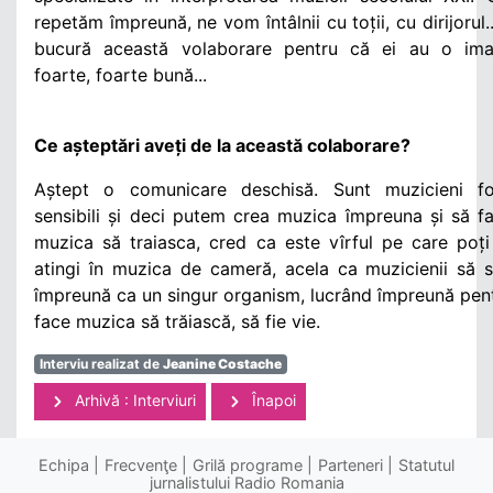
repetăm împreună, ne vom întâlnii cu toții, cu dirijorul.
bucură această volaborare pentru că ei au o ima
foarte, foarte bună...
Ce așteptări aveți de la această colaborare?
Aștept o comunicare deschisă. Sunt muzicieni fo
sensibili și deci putem crea muzica împreuna și să 
muzica să traiasca, cred ca este vîrful pe care poți
atingi în muzica de cameră, acela ca muzicienii să 
împreună ca un singur organism, lucrând împreună pen
face muzica să trăiască, să fie vie.
Interviu realizat de
Jeanine Costache
Arhivă : Interviuri
Înapoi
Echipa
Frecvenţe
Grilă programe
Parteneri
Statutul
jurnalistului Radio Romania