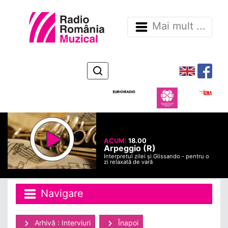
Mai mult ...
ACUM:
18.00
Arpeggio (R)
Interpretul zilei și Glissando - pentru o
zi relaxată de vară
Navigare
Arhivă : Interviuri
Înapoi