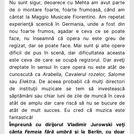
Nu sunt sigur, deoarece cu Mehta am avut parte
de o montare foarte, foarte frumoasă, când am
cântat la Maggio Musicale Fiorentino. Am repetat
experienţă scenică în Germania, unde a fost din
nou foarte frumos, aşadar e ceva ce se poate
face, nu înseamnă că opera nu este greu de
regizat, dar se poate face. Mai sunt şi alte opere
dificil de pus în scenă, dar dificultatea aceasta
este ceva de care se ocupă regizorul. Dar aveţi
dreptate în sensul în care opera nu este atât de
cunoscută ca
Arabella, Cavalerul rozelor, Salome
sau
Elektra.
De aceea probabil că mulţi directori
de instituţii muzicale se tem să investească
săptămâni sau chiar luni de zile de muncă în ceva
atât de amplu dar care riscă să nu se bucure de
atât de mult succes. Eu cred că muzica este
fantastică!
Împreună cu dirijorul Vladimir Jurowski veţi
cânta
Femeia fără umbră
şi la Berlin, cu doar