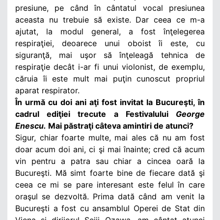
presiune, pe când în cântatul vocal presiunea
aceasta nu trebuie să existe. Dar ceea ce m-a
ajutat, la modul general, a fost înţelegerea
respiraţiei, deoarece unui oboist îi este, cu
siguranţă, mai uşor să înţeleagă tehnica de
respiraţie decât i-ar fi unui violonist, de exemplu,
căruia îi este mult mai puţin cunoscut propriul
aparat respirator.
În urmă cu doi ani aţi fost invitat la Bucureşti, în
cadrul ediţiei trecute a Festivalului
George
Enescu.
Mai păstraţi câteva amintiri de atunci?
Sigur, chiar foarte multe, mai ales că nu am fost
doar acum doi ani, ci şi mai înainte; cred că acum
vin pentru a patra sau chiar a cincea oară la
Bucureşti. Mă simt foarte bine de fiecare dată şi
ceea ce mi se pare interesant este felul în care
oraşul se dezvoltă. Prima dată când am venit la
Bucureşti a fost cu ansamblul Operei de Stat din
Viena şi dirijorul Seiji Ozawa, am cântat atunci