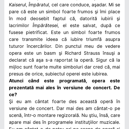
Kaiserul
,
Împăratul,
cel care conduce, aşadar. Mi se
pare că este un simbol foarte frumos şi îmi place
în mod deosebit faptul că, datorită iubirii şi
lacrimilor
Împărătesei,
el este salvat, după ce
fusese pietrificat. Este un simbol foarte frumos
care transmite ideea că iubire triumfă asupra
tuturor încercărilor. Din punctul meu de vedere
opera este un basm şi Richard Strauss însuşi a
declarat că aşa s-a raportat la operă. Sigur că la
mijloc sunt foarte multe simboluri dar cred că, mai
presus de orice, subiectul operei este iubirea.
Atunci când este programată, opera este
prezentată mai ales în versiune de concert. De
ce?
Şi eu am cântat foarte des această operă în
versiune de concert. Dar mai des am cântat-o pe
scenă, într-o montare regizorală. Nu ştiu, însă, care
apare mai des în programele instituţiilor muzicale.
Eu am cântat-o de patru ori pe scena de operă şi