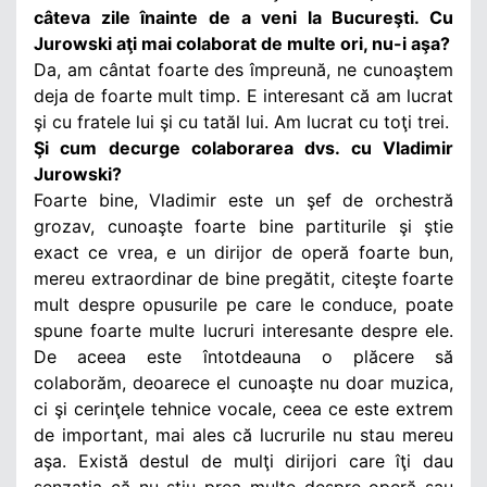
câteva zile înainte de a veni la Bucureşti. Cu
Jurowski aţi mai colaborat de multe ori, nu-i aşa?
Da, am cântat foarte des împreună, ne cunoaştem
deja de foarte mult timp. E interesant că am lucrat
şi cu fratele lui şi cu tatăl lui. Am lucrat cu toţi trei.
Şi cum decurge colaborarea dvs. cu Vladimir
Jurowski?
Foarte bine, Vladimir este un şef de orchestră
grozav, cunoaşte foarte bine partiturile şi ştie
exact ce vrea, e un dirijor de operă foarte bun,
mereu extraordinar de bine pregătit, citeşte foarte
mult despre opusurile pe care le conduce, poate
spune foarte multe lucruri interesante despre ele.
De aceea este întotdeauna o plăcere să
colaborăm, deoarece el cunoaşte nu doar muzica,
ci şi cerinţele tehnice vocale, ceea ce este extrem
de important, mai ales că lucrurile nu stau mereu
aşa. Există destul de mulţi dirijori care îţi dau
senzaţia că nu ştiu prea multe despre operă sau