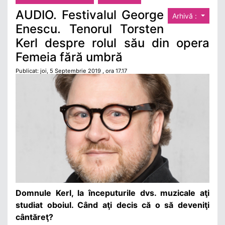
AUDIO. Festivalul George
Arhivă :
Enescu. Tenorul Torsten
Kerl despre rolul său din opera
Femeia fără umbră
Publicat: joi, 5 Septembrie 2019 , ora 17.17
Domnule Kerl, la începuturile dvs. muzicale aţi
studiat oboiul. Când aţi decis că o să deveniţi
cântăreţ?