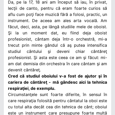
Da, pe la 17, 18 ani am început să iau, în privat,
lecţii de canto, pentru că eram foarte curios să
aflu cum poţi face muzică fără a folosi, practic, un
instrument. De aceea am ales arta vocală. Am
făcut, deci, asta, pe lângă studiile mele de oboist.
Şi la un moment dat, eu fiind deja oboist
profesionist, cântam deja într-o orchestră, mi-a
trecut prin minte gândul că aş putea intensifica
studiul cântului şi deveni chiar cântăreţ
profesionist. Şi asta este ceea ce am şi făcut: mi-
am dat demisia din orchestra în care cântam şi am
devenit cântăreţ.
Cred că studiul oboiului v-a fost de ajutor şi în
cariera de cântăreţ - mă gândesc aici la tehnica
respiraţiei, de exemplu.
Circumstanţele sunt foarte diferite, în sensul în
care respiraţia folosită pentru cântatul la oboi este
cu totul alta decât cea din tehnica de cânt; oboiul
este un instrument care presupune foarte multă