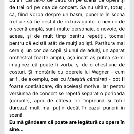
de trei ori pe cea de concert. Să nu uităm, totuşi,
că, fiind vorba despre un basm, punerile în scenă
trebuie să fie destul de extravagante: e nevoie de
o scenă amplă, sunt multe personaje, e nevoie, de
aceea, şi de mult timp pentru repetiţii, tocmai
pentru că există atât de mulţi solişti. Partitura mai
cere şi un cor de copii şi unul de adulţi, un aparat
orchestral foarte amplu, aşa încât aş putea să-mi
imaginez că poate fi vorba şi de o chestiune de
costuri. Şi montările cu operele lui Wagner - cum
ar fi, de exemplu, cea cu
Maeştrii cântăreţi
- pot fi
foarte costisitoare, din aceleaşi motive. Iar pentru
versiunea de concert se repetă separat o perioadă
(corurile), apoi de câteva ori împreună şi totul
durează mult mai puţin decât în cazul punerii în
scenă.
Eu mă gândeam că poate are legătură cu opera în
sine...