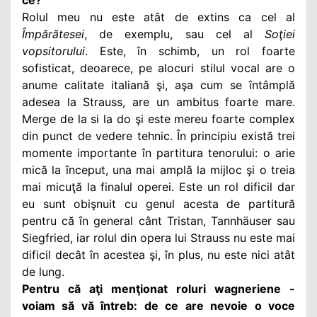
Rolul meu nu este atât de extins ca cel al
Împărătesei
, de exemplu, sau cel al
Soţiei
vopsitorului
. Este, în schimb, un rol foarte
sofisticat, deoarece, pe alocuri stilul vocal are o
anume calitate italiană şi, aşa cum se întâmplă
adesea la Strauss, are un ambitus foarte mare.
Merge de la si la do şi este mereu foarte complex
din punct de vedere tehnic. În principiu există trei
momente importante în partitura tenorului: o arie
mică la început, una mai amplă la mijloc şi o treia
mai micuţă la finalul operei. Este un rol dificil dar
eu sunt obişnuit cu genul acesta de partitură
pentru că în general cânt Tristan, Tannhäuser sau
Siegfried, iar rolul din opera lui Strauss nu este mai
dificil decât în acestea şi, în plus, nu este nici atât
de lung.
Pentru că aţi menţionat roluri wagneriene -
voiam să vă întreb: de ce are nevoie o voce