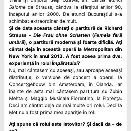
Salome
de Strauss, cândva la sfârşitul anilor 90,
începutul anilor 2000. De atunci Bucureştiul s-a
schimbat extraordinar de mult.
Şi de data aceasta cântaţi o partitură de Richard
Strauss -
Die Frau ohne Schatten
(
Femeia fără
umbră
), o partitură modernă şi foarte dificilă. Aţi
cântat deja în această operă la Metropolitan din
New York în anul 2013. A fost aceea prima dvs.
experienţă în rolul
Împăratului
?
Nu, mai cântasem cu aceeaşi, sau aproape aceeaşi
distribuţie, o versiune de concert a operei, la
Concertgebouw din Amsterdam, în Olanda. Iar
înainte de asta mai cântasem partitura cu Zubin
Mehta şi Maggio Musicale Fiorentino, la Florenţa.
Deci am cântat deja de mai multe ori rolul. Deci la
Met nu a fost prima mea apariţie în rol.
Aţi spune că rolul este istovitor? Şi dacă da - de
ce?