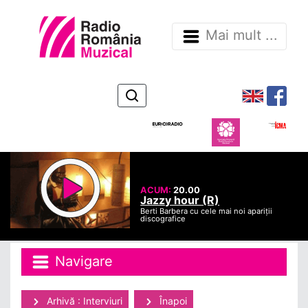
Mai mult ...
ACUM:
20.00
Jazzy hour (R)
Berti Barbera cu cele mai noi apariții
discografice
Navigare
Arhivă : Interviuri
Înapoi