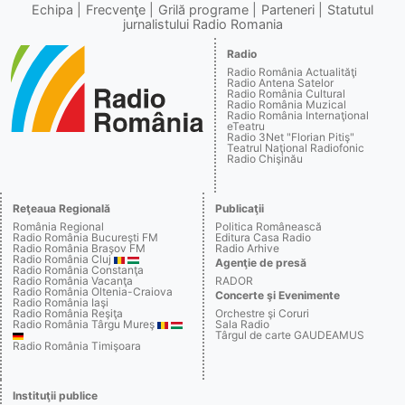
Echipa
Frecvenţe
Grilă programe
Parteneri
Statutul
jurnalistului Radio Romania
Radio
Radio România Actualităţi
Radio Antena Satelor
Radio România Cultural
Radio România Muzical
Radio România Internaţional
eTeatru
Radio 3Net "Florian Pitiş"
Teatrul Naţional Radiofonic
Radio Chişinău
Reţeaua Regională
Publicaţii
România Regional
Politica Românească
Radio România Bucureşti FM
Editura Casa Radio
Radio România Braşov FM
Radio Arhive
Radio România Cluj
Agenţie de presă
Radio România Constanţa
Radio România Vacanţa
RADOR
Radio România Oltenia-Craiova
Concerte şi Evenimente
Radio România Iaşi
Radio România Reşiţa
Orchestre şi Coruri
Radio România Târgu Mureş
Sala Radio
Târgul de carte GAUDEAMUS
Radio România Timişoara
Instituţii publice