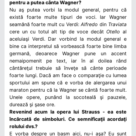
pentru a putea cânta Wagner?
Nu aş putea vorbi la modul general, pentru că
există foarte multe tipuri de voci. Iar Wagner
seamănă foarte mult cu Verdi:
Alfredo
din
Traviata
cere un cu totul alt tip de voce decât
Otello
al
aceluiaşi Verdi. Dar vorbind la modul general e
bine ca interpretul să vorbească foarte bine limba
germană, deoarece Wagner pune un accent
nemaipomenit pe text, iar în al doilea rând
cântăreţul trebuie să înveţe să cânte perioade
foarte lungi. Dacă am face o comparaţie cu lumea
sportului am spune că e vorba de alergarea unui
maraton pentru că la Wagner se cântă foarte mult.
Unele opere, punând la socoteală şi pauzele,
durează şi şase ore.
Revenind acum la opera lui Strauss - ea este
încărcată de simboluri. Ce semnificaţii acordaţi
rolului dvs.?
E vorba despre un basm aici, nu-i aşa? Eu sunt