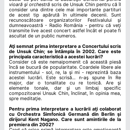
vioară şi orchestră
scris de Unsuk Chin pentru că îl
consider una dintre cele mai importante partituri
de acest tip apărută în ultimele decenii. Sunt
recunoscătoare organizatorilor Festivalului şi
dumneavoastră - Radio România - pentru că veţi
transmite live acest concert astfel încât el poate fi
ascultat de un public numeros.
Aţi semnat prima interpretare a Concertului scris
de Unsuk Chin; se întâmpla în 2002. Care este
principala caracteristică a acestei lucrări?
Consider că este nemaipomenit că această piesă
încă se bucură de popularitate. Coardele libere ale
instrumentului - sol, re, la şi mi - reprezintă baza
acestei lucrări. Este scrisă... n-aş spune în Re
major, dar o tonalitate cu re tonică. Are şi
elemente tonale, dar şi un limbaj specific
compozitoarei Unsuk Chin, înclinat, în opinia mea,
spre meditaţie.
Pentru prima interpretare a lucrării aţi colaborat
cu Orchestra Simfonică Germană din Berlin şi
dirijorul Kent Nagano. Care sunt amintirile de la
premiera din 2002?
Cred că orice primă interpretare este emoţionantă