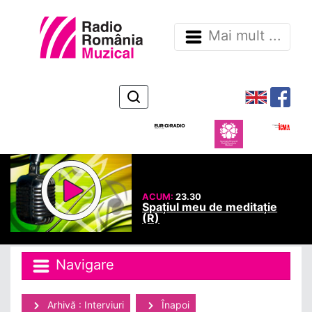
Mai mult ...
ACUM:
23.30
Spațiul meu de meditație
(R)
Navigare
Arhivă : Interviuri
Înapoi