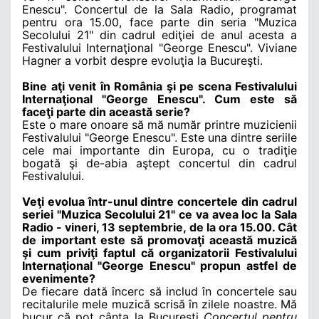
Enescu". Concertul de la Sala Radio, programat
pentru ora 15.00, face parte din seria "Muzica
Secolului 21" din cadrul ediţiei de anul acesta a
Festivalului Internaţional "George Enescu". Viviane
Hagner a vorbit despre evoluţia la Bucureşti.
Bine aţi venit în România şi pe scena Festivalului
Internaţional "George Enescu". Cum este să
faceţi parte din această serie?
Este o mare onoare să mă număr printre muzicienii
Festivalului "George Enescu". Este una dintre seriile
cele mai importante din Europa, cu o tradiţie
bogată şi de-abia aştept concertul din cadrul
Festivalului.
Veţi evolua într-unul dintre concertele din cadrul
seriei "Muzica Secolului 21" ce va avea loc la Sala
Radio - vineri, 13 septembrie, de la ora 15.00. Cât
de important este să promovaţi această muzică
şi cum priviţi faptul că organizatorii Festivalului
Internaţional "George Enescu" propun astfel de
evenimente?
De fiecare dată încerc să includ în concertele sau
recitalurile mele muzică scrisă în zilele noastre. Mă
bucur că pot cânta la Bucureşti
Concertul pentru