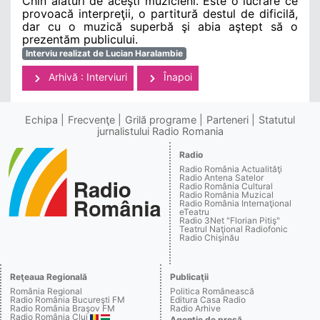
Chin alături de aceşti muzicieni. Este o lucrare ce
provoacă interpreţii, o partitură destul de dificilă,
dar cu o muzică superbă şi abia aştept să o
prezentăm publicului.
Interviu realizat de Lucian Haralambie
Arhivă : Interviuri
Înapoi
Echipa
Frecvenţe
Grilă programe
Parteneri
Statutul
jurnalistului Radio Romania
Radio
Radio România Actualităţi
Radio Antena Satelor
Radio România Cultural
Radio România Muzical
Radio România Internaţional
eTeatru
Radio 3Net "Florian Pitiş"
Teatrul Naţional Radiofonic
Radio Chişinău
Reţeaua Regională
Publicaţii
România Regional
Politica Românească
Radio România Bucureşti FM
Editura Casa Radio
Radio România Braşov FM
Radio Arhive
Radio România Cluj
Agenţie de presă