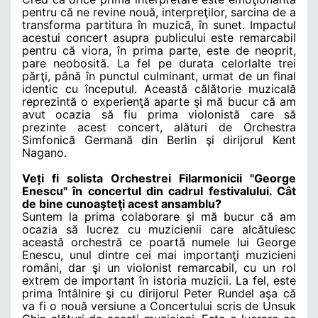
pentru că ne revine nouă, interpreţilor, sarcina de a
transforma partitura în muzică, în sunet. Impactul
acestui concert asupra publicului este remarcabil
pentru că viora, în prima parte, este de neoprit,
pare neobosită. La fel pe durata celorlalte trei
părţi, până în punctul culminant, urmat de un final
identic cu începutul. Această călătorie muzicală
reprezintă o experienţă aparte şi mă bucur că am
avut ocazia să fiu prima violonistă care să
prezinte acest concert, alături de Orchestra
Simfonică Germană din Berlin şi dirijorul Kent
Nagano.
Veți fi solista Orchestrei Filarmonicii "George
Enescu" în concertul din cadrul festivalului. Cât
de bine cunoaşteţi acest ansamblu?
Suntem la prima colaborare şi mă bucur că am
ocazia să lucrez cu muzicienii care alcătuiesc
această orchestră ce poartă numele lui George
Enescu, unul dintre cei mai importanţi muzicieni
români, dar şi un violonist remarcabil, cu un rol
extrem de important în istoria muzicii. La fel, este
prima întâlnire şi cu dirijorul Peter Rundel aşa că
va fi o nouă versiune a Concertului scris de Unsuk