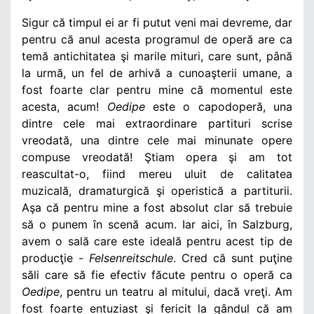
Sigur că timpul ei ar fi putut veni mai devreme, dar
pentru că anul acesta programul de operă are ca
temă antichitatea şi marile mituri, care sunt, până
la urmă, un fel de arhivă a cunoaşterii umane, a
fost foarte clar pentru mine că momentul este
acesta, acum!
Oedipe
este o capodoperă, una
dintre cele mai extraordinare partituri scrise
vreodată, una dintre cele mai minunate opere
compuse vreodată! Ştiam opera şi am tot
reascultat-o, fiind mereu uluit de calitatea
muzicală, dramaturgică şi operistică a partiturii.
Aşa că pentru mine a fost absolut clar să trebuie
să o punem în scenă acum. Iar aici, în Salzburg,
avem o sală care este ideală pentru acest tip de
producţie -
Felsenreitschule
. Cred că sunt puţine
săli care să fie efectiv făcute pentru o operă ca
Oedipe
, pentru un teatru al mitului, dacă vreţi. Am
fost foarte entuziast şi fericit la gândul că am