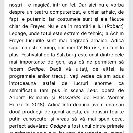
noştri - e magică, într-un fel. Dar aici nu e vorba
despre un teatru computerizat, e chiar arhaic, de
fapt, e puternic, iar costumele sunt şi ele făcute
chiar de Freyer. Nu e ca în montările lui (
Robert
)
Lepage, unde totul este extrem de tehnic; la Achim
Freyer lucrurile sunt mai degrabă arhaice. Adică
sigur că este scump, dar merită! No risk, no fun! În
plus, Festivalul de la Salzburg este unul dintre cele
mai importante de gen, aşa că ne permitem să
facem
Oedipe
. Dacă vă uitaţi, de altfel, la
programele anilor trecuţi, veţi vedea că am adus
întotdeauna astfel de lucruri enorme ca
semnificaţie (am pus în scenă
Lear,
operă de
Aribert Reimann şi
Bassarids
de Hans Werner
Henze în 2018). Adică întotdeauna avem una sau
două producţii de genul acesta, cu opusuri foarte
puţin cunoscute; şi vreau să vă mai spun ceva,
perfect adevărat:
Oedipe
a fost unul dintre primele
evenimente
sold out.
Iar asta dovedeşte nu numai