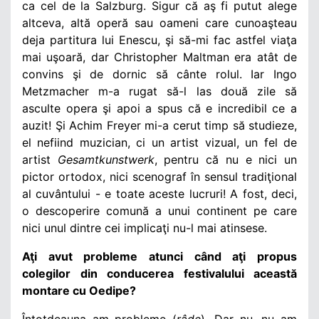
ca cel de la Salzburg. Sigur că aş fi putut alege
altceva, altă operă sau oameni care cunoaşteau
deja partitura lui Enescu, şi să-mi fac astfel viaţa
mai uşoară, dar Christopher Maltman era atât de
convins şi de dornic să cânte rolul. Iar Ingo
Metzmacher m-a rugat să-l las două zile să
asculte opera şi apoi a spus că e incredibil ce a
auzit! Şi Achim Freyer mi-a cerut timp să studieze,
el nefiind muzician, ci un artist vizual, un fel de
artist
Gesamtkunstwerk
, pentru că nu e nici un
pictor ortodox, nici scenograf în sensul tradiţional
al cuvântului - e toate aceste lucruri! A fost, deci,
o descoperire comună a unui continent pe care
nici unul dintre cei implicaţi nu-l mai atinsese.
Aţi avut probleme atunci când aţi propus
colegilor din conducerea festivalului această
montare cu Oedipe?
Întotdeauna am probleme (
râde
). Dar nu, nu am