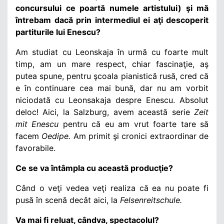
concursului ce poartă numele artistului) şi mă
întrebam dacă prin intermediul ei aţi descoperit
partiturile lui Enescu?
Am studiat cu Leonskaja în urmă cu foarte mult
timp, am un mare respect, chiar fascinaţie, aş
putea spune, pentru şcoala pianistică rusă, cred că
e în continuare cea mai bună, dar nu am vorbit
niciodată cu Leonsakaja despre Enescu. Absolut
deloc! Aici, la Salzburg, avem această serie
Zeit
mit Enescu
pentru că eu am vrut foarte tare să
facem
Oedipe.
Am primit şi cronici extraordinar de
favorabile.
Ce se va întâmpla cu această producţie?
Când o veţi vedea veţi realiza că ea nu poate fi
pusă în scenă decât aici, la
Felsenreitschule.
Va mai fi reluat, cândva, spectacolul?