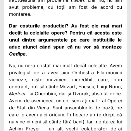
avut probleme, cu toţii am fost de acord cu
montarea.
Dar costurile producţiei? Au fost ele mai mari
decât la celelalte opere? Pentru că acesta este
unul dintre argumentele pe care instituţiile le
aduc atunci când spun că nu vor să monteze
Oedipe.
Nu, nu ne-a costat mai mult decât celelalte. Avem
privilegiul de a avea aici Orchestra Filarmonicii
vieneze, nişte muzicieni incredibili care, prin
contract, pot să cânte Mozart, Enescu, Luigi Nono,
Medeea
lui Cherubini, dar şi Dvorak, absolut orice.
Avem, de asemenea, un cor senzaţional - al Operei
de Stat din Viena. Sunt ansamblurile de bază, pe
care le avem aici oricum, în fiecare an (e drept că
nu vine nimeni să cânte fără bani). Iar montarea lui
Achim Freyer - un alt vechi colaborator de-ai