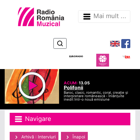
Mai mult ...
ACUM:
13.05
Polifonii
Baroc, clasic, romantic, coral, creație și
interpretare românească - înlănțuite
inedit într-o nouă emisiune
Navigare
Arhivă : Interviuri
Înapoi