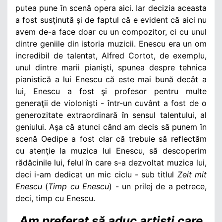
putea pune în scenă opera aici. Iar decizia aceasta
a fost susţinută şi de faptul că e evident că aici nu
avem de-a face doar cu un compozitor, ci cu unul
dintre geniile din istoria muzicii. Enescu era un om
incredibil de talentat, Alfred Cortot, de exemplu,
unul dintre marii pianişti, spunea despre tehnica
pianistică a lui Enescu că este mai bună decât a
lui, Enescu a fost şi profesor pentru multe
generaţii de violonişti - într-un cuvânt a fost de o
generozitate extraordinară în sensul talentului, al
geniului. Aşa că atunci când am decis să punem în
scenă Oedipe a fost clar că trebuie să reflectăm
cu atenţie la muzica lui Enescu, să descoperim
rădăcinile lui, felul în care s-a dezvoltat muzica lui,
deci i-am dedicat un mic ciclu - sub titlul
Zeit mit
Enescu
(
Timp cu Enescu
) - un prilej de a petrece,
deci, timp cu Enescu.
Am preferat să aduc artişti care