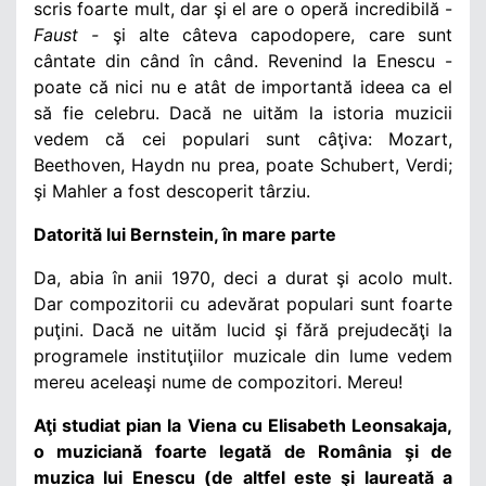
scris foarte mult, dar şi el are o operă incredibilă -
Faust -
şi alte câteva capodopere, care sunt
cântate din când în când. Revenind la Enescu -
poate că nici nu e atât de importantă ideea ca el
să fie celebru. Dacă ne uităm la istoria muzicii
vedem că cei populari sunt câţiva: Mozart,
Beethoven, Haydn nu prea, poate Schubert, Verdi;
şi Mahler a fost descoperit târziu.
Datorită lui Bernstein, în mare parte
Da, abia în anii 1970, deci a durat şi acolo mult.
Dar compozitorii cu adevărat populari sunt foarte
puţini. Dacă ne uităm lucid şi fără prejudecăţi la
programele instituţiilor muzicale din lume vedem
mereu aceleaşi nume de compozitori. Mereu!
Aţi studiat pian la Viena cu Elisabeth Leonsakaja,
o muziciană foarte legată de România şi de
muzica lui Enescu (de altfel este şi laureată a