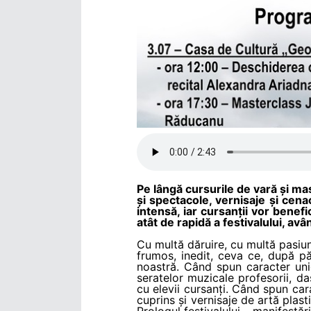
Pe lângă cursurile de vară și mast
și spectacole, vernisaje și cena
intensă, iar cursanții vor bene
atât de rapidă a festivalului, avâ
Cu multă dăruire, cu multă pasiun
frumos, inedit, ceva ce, după pă
noastră. Când spun caracter unic,
seratelor muzicale profesorii, da
cu elevii cursanți. Când spun cara
cuprins și vernisaje de artă plast
Prologul festivalului - manifestăr