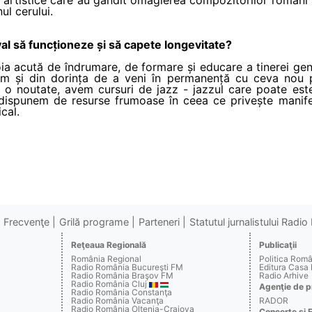
ul cerului.
val să funcționeze și să capete longevitate?
a acută de îndrumare, de formare și educare a tinerei gener
m și din dorința de a veni în permanență cu ceva nou p
ca o noutate, avem cursuri de jazz - jazzul care poate este
, dispunem de resurse frumoase în ceea ce privește manifes
cal.
Frecvenţe
Grilă programe
Parteneri
Statutul jurnalistului Radi
Reţeaua Regională
Publicaţii
România Regional
Politica Rom
Radio România Bucureşti FM
Editura Casa
Radio România Braşov FM
Radio Arhive
Radio România Cluj
Agenţie de p
Radio România Constanţa
Radio România Vacanţa
RADOR
Radio România Oltenia-Craiova
Concerte şi 