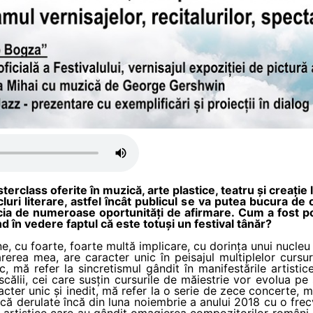
erclass oferite în muzică, arte plastice, teatru și creație li
cluri literare, astfel încât publicul se va putea bucura de
ficia de numeroase oportunități de afirmare.
Cum a fost po
nd în vedere faptul că este totuși un festival tânăr?
e, cu foarte, foarte multă implicare, cu dorința unui nucle
rerea mea, are caracter unic în peisajul multiplelor cursur
 mă refer la sincretismul gândit în manifestările artistice,
scălii, cei care susțin cursurile de măiestrie vor evolua pe
cter unic și inedit, mă refer la o serie de zece concerte, m
ică derulate încă din luna noiembrie a anului 2018 cu o frecv
i artistice care au gândit omagierea compozitorilor români at