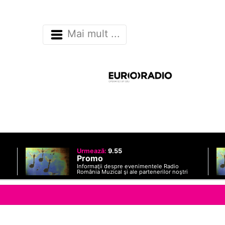
Mai mult ...
Urmează:
9.55
Promo
Informaţii despre evenimentele Radio
România Muzical şi ale partenerilor noştri