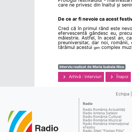
care ne privesc din înaltul și senin
De ce ar fi nevoie ca acest festi
Cred că în primul rând este nevoi
efervescentă gândesc eu, precu
măiestrie. Astfel, în acest an, 
preuniversitar, dar noi, românii
tărâmul acestui
complex muzi
gen
Interviu realizat de Maria Isabela Nica
Arhivă : Interviuri
Înapoi
Echipa
Radio
Radio România Actualităţi
Radio Antena Satelor
Radio România Cultural
Radio România Muzical
Radio România Internaţional
eTeatru
Radio 3Net "Florian Pitiş"