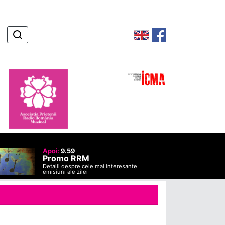
Apoi:
9.59
Promo RRM
Detalii despre cele mai interesante
emisiuni ale zilei