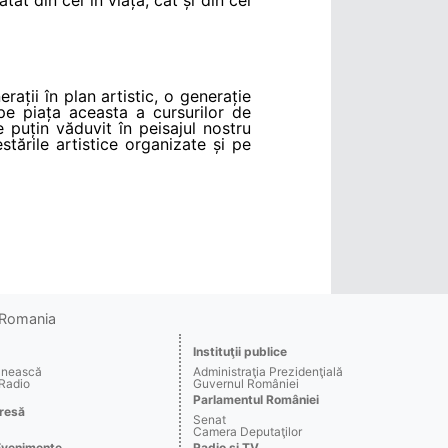
ații în plan artistic, o generație
e piața aceasta a cursurilor de
 puțin văduvit în peisajul nostru
tările artistice organizate și pe
o Romania
Instituţii publice
ânească
Administraţia Prezidenţială
 Radio
Guvernul României
Parlamentul României
resă
Senat
Camera Deputaţilor
Evenimente
Radio şi TV