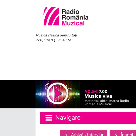
Muzică clasică pentru toţi
97.6, 104.8 şi 95.4 FM
ACUM:
7.00
Musica viva
Matinalul altfel marca Radio
România Muzical
Navigare
Arhivă : Interviuri
Înapoi