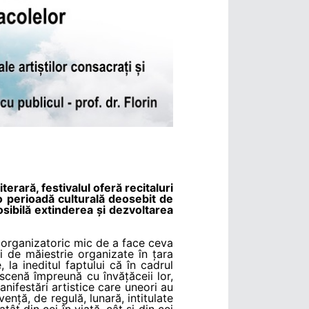
terară, festivalul oferă recitaluri
 o perioadă culturală deosebit de
sibilă extinderea și dezvoltarea
u organizatoric mic de a face ceva
i de măiestrie organizate în țara
 la ineditul faptului că în cadrul
 scenă împreună cu învățăceii lor,
anifestări artistice care uneori au
ență, de regulă, lunară, intitulate
ât din cei în viață, cât și din cei