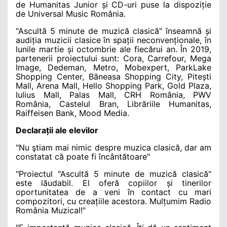
de Humanitas Junior și CD-uri puse la dispoziție
de Universal Music România.
"Ascult
ă 5 minute de muzică clasică
" înseamnă și
audiția muzicii clasice în spații neconvenționale, în
lunile martie și octombrie ale fiecărui an. În 2019,
partenerii proiectului sunt: Cora, Carrefour, Mega
Image, Dedeman, Metro, Mobexpert, ParkLake
Shopping Center, Băneasa Shopping City, Pitești
Mall, Arena Mall, Hello Shopping Park, Gold Plaza,
Iulius Mall, Palas Mall, CRH România, PWV
România, Castelul Bran, Librăriile Humanitas,
Raiffeisen Bank, Mood Media.
Declarații ale elevilor
"Nu ştiam mai nimic despre muzica clasică, dar am
constatat că poate fi încântătoare"
"Proiectul "Ascultă 5 minute de muzică clasică"
este lăudabil. El oferă copiilor și tinerilor
oportunitatea de a veni în contact cu mari
compozitori, cu creațiile acestora. Mulțumim Radio
România Muzical!"