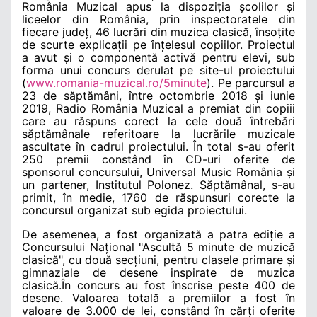
România Muzical a
pus la dispoziția școlilor și
liceelor din România, prin inspectoratele din
fiecare județ, 46 lucrări din muzica clasică, însoțite
de scurte explicații pe înțelesul copiilor. Proiectul
a avut și o componentă activă pentru elevi, sub
forma unui concurs derulat pe site-ul proiectului
(
www.romania-muzical.ro/5minute
). Pe parcursul a
23 de săptămâni, între octombrie 2018 și iunie
2019, Radio România Muzical a premiat din copiii
care au răspuns corect la cele dou
ă
întrebări
săptămânale referitoare la lucrările muzicale
ascultate în cadrul proiectului. În total s-au oferit
250 premii constând în CD-uri oferite de
sponsorul concursului, Universal Music România și
un partener, Institutul Polonez. Săptămânal, s-au
primit, în medie, 1760 de răspunsuri corecte la
concursul organizat sub egida proiectului.
De asemenea, a fost organizată a patra ediție a
Concursului Național "Ascult
ă 5 minute de muzică
clasică
", cu dou
ă secțiuni, pentru clasele primare și
gimnaziale de desene inspirate de muzica
clasică.În concurs au fost înscrise peste 400 de
desene. Valoarea totală a premiilor a fost în
valoare de 3.000 de lei, constând în cărți oferite