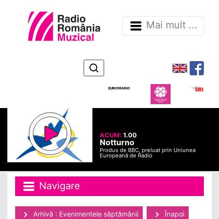
Mai mult ...
ACUM:
1.00
Notturno
Produs de BBC, preluat prin Uniunea
Europeană de Radio
Navigare
Arhivă : Evenimentele săptămânii
Înapoi