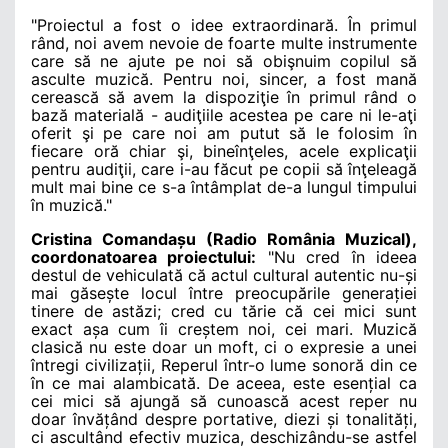
"Proiectul a fost o idee extraordinară. În primul
rând, noi avem nevoie de foarte multe instrumente
care să ne ajute pe noi să obişnuim copilul să
asculte muzică. Pentru noi, sincer, a fost mană
cerească să avem la dispoziţie în primul rând o
bază materială - audiţiile acestea pe care ni le-aţi
oferit şi pe care noi am putut să le folosim în
fiecare oră chiar şi, bineînţeles, acele explicaţii
pentru audiţii, care i-au făcut pe copii să înţeleagă
mult mai bine ce s-a întâmplat de-a lungul timpului
în muzică."
Cristina Comandașu (Radio România Muzical),
coordonatoarea proiectului:
"Nu cred în ideea
destul de vehiculată că actul cultural autentic nu-și
mai găsește locul între preocupările generației
tinere de astăzi; cred cu tărie că cei mici sunt
exact așa cum îi creștem noi, cei mari. Muzică
clasică nu este doar un moft, ci o expresie a unei
întregi civilizații, Reperul într-o lume sonoră din ce
în ce mai alambicată. De aceea, este esențial ca
cei mici să ajungă să cunoască acest reper nu
doar învățând despre portative, diezi și tonalități,
ci ascultând efectiv muzica, deschizându-se astfel