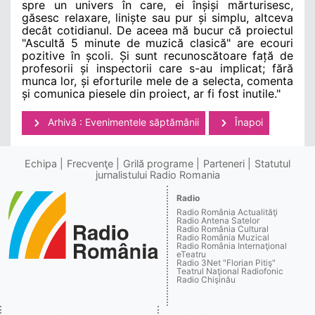
spre un univers în care, ei înșiși mărturisesc,
găsesc relaxare, liniște sau pur și simplu, altceva
decât cotidianul. De aceea mă bucur că proiectul
"Ascultă 5 minute de muzică clasică" are ecouri
pozitive
în școli. Și sunt recunoscătoare față de
profesorii și inspectorii care s-au implicat; fără
munca lor, și eforturile mele de a selecta, comenta
și comunica piesele din proiect, ar fi fost inutile.
"
Arhivă : Evenimentele săptămânii
Înapoi
Echipa
Frecvenţe
Grilă programe
Parteneri
Statutul
jurnalistului Radio Romania
Radio
Radio România Actualităţi
Radio Antena Satelor
Radio România Cultural
Radio România Muzical
Radio România Internaţional
eTeatru
Radio 3Net "Florian Pitiş"
Teatrul Naţional Radiofonic
Radio Chişinău