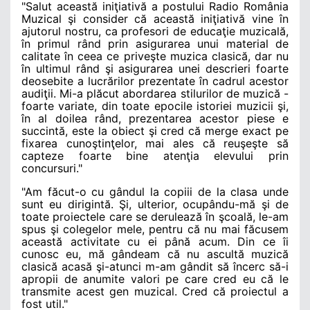
"Salut această iniţiativă a postului Radio România
Muzical şi consider că această iniţiativă vine în
ajutorul nostru, ca profesori de educaţie muzicală,
în primul rând prin asigurarea unui material de
calitate în ceea ce priveşte muzica clasică, dar nu
în ultimul rând şi asigurarea unei descrieri foarte
deosebite a lucrărilor prezentate în cadrul acestor
audiţii. Mi-a plăcut abordarea stilurilor de muzică -
foarte variate, din toate epocile istoriei muzicii şi,
în al doilea rând, prezentarea acestor piese e
succintă, este la obiect şi cred că merge exact pe
fixarea cunoştinţelor, mai ales că reuşeşte să
capteze foarte bine atenţia elevului prin
concursuri."
"Am făcut-o cu gândul la copiii de la clasa unde
sunt eu dirigintă. Şi, ulterior, ocupându-mă şi de
toate proiectele care se derulează în şcoală, le-am
spus şi colegelor mele, pentru că nu mai făcusem
această activitate cu ei până acum. Din ce îi
cunosc eu, mă gândeam că nu ascultă muzică
clasică acasă şi-atunci m-am gândit să încerc să-i
apropii de anumite valori pe care cred eu că le
transmite acest gen muzical. Cred că proiectul a
fost util."