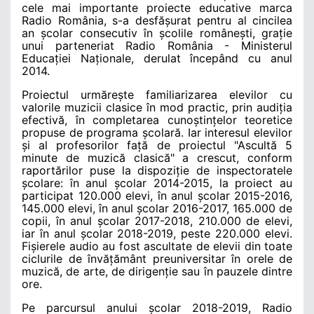
cele mai importante proiecte educative marca
Radio România, s-a desfășurat pentru al cincilea
an școlar consecutiv în școlile românești, grație
unui parteneriat Radio România - Ministerul
Educației Naționale, derulat începând cu anul
2014.
Proiectul urmărește familiarizarea elevilor cu
valorile muzicii clasice în mod practic, prin audiția
efectivă, în completarea cunoștințelor teoretice
propuse de programa școlară. Iar interesul elevilor
și al profesorilor față de proiectul "Ascult
ă 5
minute de muzică clasică
" a crescut, conform
raportărilor puse la dispoziție de inspectoratele
școlare:
în anul școlar 2014-2015,
la proiect au
participat 120.000 elevi, în anul școlar 2015-2016,
145.000 elevi, în anul școlar 2016-2017, 165.000 de
copii, în anul școlar 2017-2018, 210.000 de elevi,
iar în anul școlar 2018-2019, peste 220.000 elevi.
Fișierele audio au fost ascultate de elevii din toate
ciclurile de învățământ preuniversitar în orele de
muzică, de arte, de dirigenție sau în pauzele dintre
ore.
Pe parcursul anului școlar 2018-2019, Radio