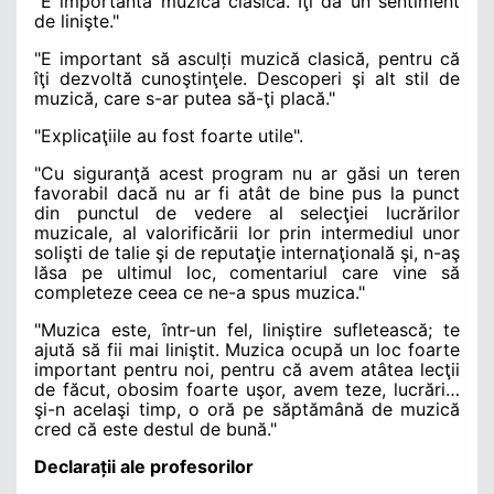
"E importantă muzica clasică. Îţi dă un sentiment
de linişte."
"E important să asculți muzică clasică, pentru că
îţi dezvoltă cunoştinţele. Descoperi şi alt stil de
muzică, care s-ar putea să-ţi placă."
"Explicaţiile au fost foarte utile".
"Cu siguranţă acest program nu ar găsi un teren
favorabil dacă nu ar fi atât de bine pus la punct
din punctul de vedere al selecţiei lucrărilor
muzicale, al valorificării lor prin intermediul unor
solişti de talie şi de reputaţie internaţională şi, n-aş
lăsa pe ultimul loc, comentariul care vine să
completeze ceea ce ne-a spus muzica."
"Muzica este, într-un fel, liniştire sufletească; te
ajută să fii mai liniştit. Muzica ocupă un loc foarte
important pentru noi, pentru că avem atâtea lecţii
de făcut, obosim foarte uşor, avem teze, lucrări…
şi-n acelaşi timp, o oră pe săptămână de muzică
cred că este destul de bună."
Declarații ale profesorilor