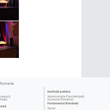
o Romania
Instituţii publice
ânească
Administraţia Prezidenţială
 Radio
Guvernul României
Parlamentul României
resă
Senat