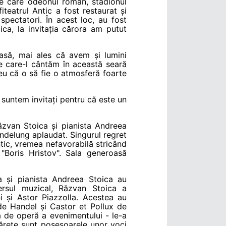
tre care odeonul roman, stadionul
teatrul Antic a fost restaurat și
pectatori. În acest loc, au fost
ica, la invitația cărora am putut
asă, mai ales că avem și lumini
pe care-l cântăm în această seară
eu că o să fie o atmosferă foarte
suntem invitați pentru că este un
 Răzvan Stoica și pianista Andreea
îndelung aplaudat. Singurul regret
ntic, vremea nefavorabilă stricând
 "Boris Hristov". Sala generoasă
a și pianista Andreea Stoica au
ersul muzical, Răzvan Stoica a
ni și Astor Piazzolla. Acestea au
 de Handel și Castor et Pollux de
a de operă a evenimentului - le-a
ărețe sunt posesoarele unor voci