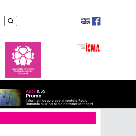
Apoi:
9.55
Promo
Informaţii despre evenimentele Radio
România Muzical şi ale partenerilor noştri