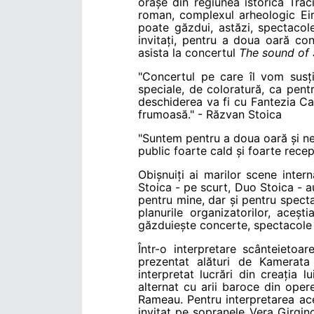
orașe din regiunea istorică Trac
roman, complexul arheologic Eire
poate găzdui, astăzi, spectacol
invitați, pentru a doua oară con
asista la concertul
The sound of 
"Concertul pe care îl vom susț
speciale, de coloratură, ca pent
deschiderea va fi cu Fantezia Ca
frumoasă." - Răzvan Stoica
"Suntem pentru a doua oară și ne
public foarte cald și foarte rece
Obișnuiți ai marilor scene intern
Stoica - pe scurt, Duo Stoica - a
pentru mine, dar și pentru specta
planurile organizatorilor, aceș
găzduiește concerte, spectacole de
Într-o interpretare scânteietoar
prezentat alături de Kamerata
interpretat lucrări din creația 
alternat cu arii baroce din oper
Rameau. Pentru interpretarea ace
invitat pe sopranele Vera Girgi