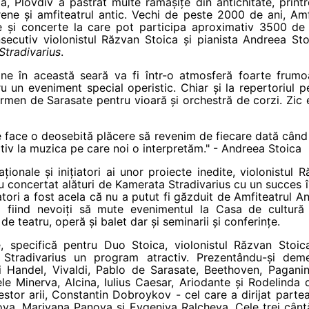
ia, Plovdiv a păstrat multe rămășițe din antichitate, prin
ne și amfiteatrul antic.
Vechi de peste 2000 de ani, Amfi
e și concerte la care pot participa aproximativ 3500 de s
secutiv violonistul Răzvan Stoica și pianista Andreea Sto
Stradivarius
.
ine în această seară va fi într-o atmosferă foarte frumo
ru un eveniment special operistic. Chiar și la repertoriul 
rmen de Sarasate pentru vioară și orchestră de corzi. Zic 
 face o deosebită plăcere să revenim de fiecare dată când 
ptiv la muzica pe care noi o interpretăm." - Andreea Stoica
aționale
și inițiatori ai unor proiecte inedite, violonistul
u concertat alături de Kamerata Stradivarius cu un succes 
tori a fost acela că nu a putut fi găzduit de Amfiteatrul A
tia fiind nevoiți să mute evenimentul la Casa de cultură
 teatru, operă și balet dar și seminarii și conferințe.
e, specifică pentru Duo Stoica,
violonistul Răzvan Stoic
 Stradivarius un program atractiv. Prezentându-și dem
lui Handel, Vivaldi, Pablo de Sarasate, Beethoven, Pagani
ele Minerva, Alcina, Iulius Caesar, Ariodante și Rodelinda
stor arii,
Constantin Dobroykov - cel care a dirijat parte
nova, Mariyana Panova și Evgeniya Ralcheva. Cele trei cânt