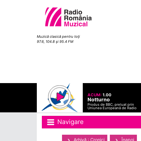
Muzică clasică pentru toţi
97.6, 104.8 şi 95.4 FM
ACUM:
1.00
Notturno
Produs de BBC, preluat prin
Uniunea Europeană de Radio
Navigare
Arhivă : Cronici
Înapoi