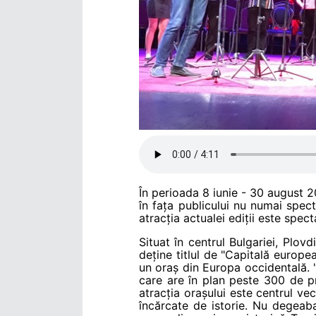
În perioada 8 iunie - 30 august 2
în fața publicului nu numai spec
atracția actualei ediții este spect
Situat în centrul Bulgariei, Plov
deține titlul de "Capitală europea
un oraș din Europa occidentală.
care are în plan peste 300 de p
atracția orașului este centrul ve
încărcate de istorie.
Nu degeaba 