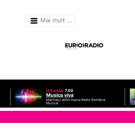
Mai mult ...
Urmează:
7.00
Musica viva
Matinalul altfel marca Radio România
Muzical