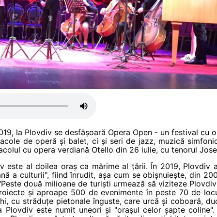
019, la Plovdiv se desfășoară Opera Open - un festival cu o
tacole de operă și balet, ci și seri de jazz, muzică simfon
acolul cu opera verdiană Otello din 26 iulie, cu tenorul Jose C
div este al doilea oraș ca mărime al țării. În 2019, Plovdiv
nă a culturii", fiind înrudit, așa cum se obișnuiește, din 20
"Peste două milioane de turiști urmează să viziteze Plovdiv
roiecte și aproape 500 de evenimente în peste 70 de locur
chi, cu străduțe pietonale înguste, care urcă și coboară, duc
Plovdiv este numit uneori și "orașul celor șapte coline".