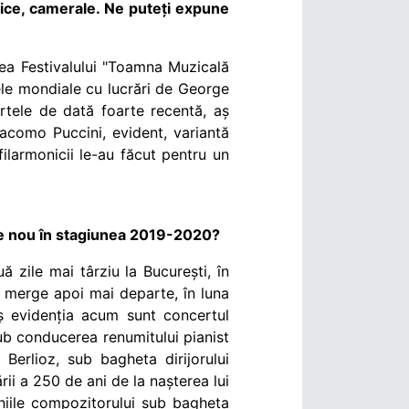
nice, camerale. Ne puteți expune
rea Festivalului "Toamna Muzicală
ele mondiale cu lucrări de George
rtele de dată foarte recentă, aș
iacomo Puccini
, evident, variantă
ilarmonicii le-au făcut pentru un
ce nou în stagiunea 2019-2020?
zile mai târziu la București, în
 merge apoi mai departe, în luna
ș evidenția acum sunt concertul
ub conducerea renumitului pianist
Berlioz, sub bagheta dirijorului
ii a 250 de ani de la nașterea lui
oniile compozitorului sub bagheta