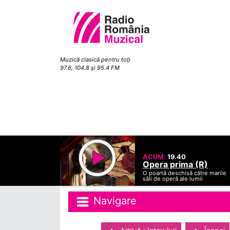
Muzică clasică pentru toţi
97.6, 104.8 şi 95.4 FM
ACUM:
19.40
Opera prima (R)
O poartă deschisă către marile
săli de operă ale lumii
Navigare