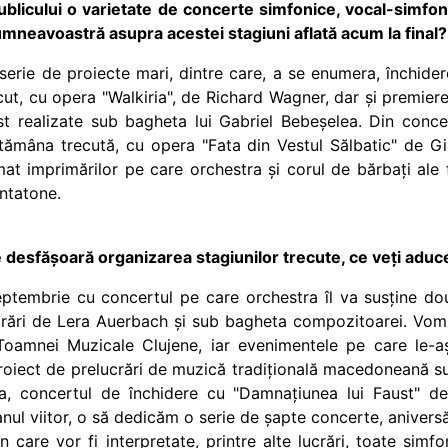
blicului o varietate de concerte simfonice, vocal-simfo
mneavoastră asupra acestei stagiuni aflată acum la final?
erie de proiecte mari, dintre care, a se enumera, închide
cut, cu opera "Walkiria", de Richard Wagner, dar și premier
 realizate sub bagheta lui Gabriel Bebeșelea. Din conce
tămâna trecută, cu opera "Fata din Vestul Sălbatic" de G
at imprimărilor pe care orchestra și corul de bărbați ale f
entatone.
esfășoară organizarea stagiunilor trecute, ce veți adu
tembrie cu concertul pe care orchestra îl va susține două 
lucrări de Lera Auerbach și sub bagheta compozitoarei. Vom
Toamnei Muzicale Clujene, iar evenimentele pe care le-a
proiect de prelucrări de muzică tradițională macedoneană s
, concertul de închidere
cu
"
Damnațiunea lui Faust" de 
nul viitor, o să dedicăm o serie de șapte concerte, aniversăr
 care vor fi interpretate, printre alte lucrări, toate simf