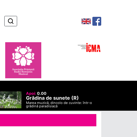
Apoi:
0.00
Grădina de sunete (R)
Marea muzică, dincolo de cuvinte: într-o
grădină paradisiacă