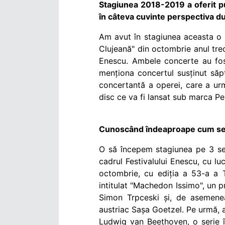
Stagiunea 2018-2019 a oferit pu
în câteva cuvinte perspectiva du
Am avut în stagiunea aceasta o s
Clujeană" din octombrie anul tre
Enescu. Ambele concerte au fost
menționa concertul susținut săp
concertantă a operei, care a urm
disc ce va fi lansat sub marca P
Cunoscând îndeaproape cum se d
O să începem stagiunea pe 3 sep
cadrul Festivalului Enescu, cu 
octombrie, cu ediția a 53-a a 
intitulat "Machedon Issimo", un 
Simon Trpceski și, de asemenea
austriac Sașa Goetzel. Pe urmă, a
Ludwig van Beethoven, o serie în