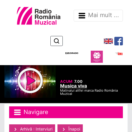
Mai mult ...
ACUM:
7.00
Musica viva
Matinalul altfel marca Radio România
Muzical
Navigare
Arhivă : Interviuri
Înapoi