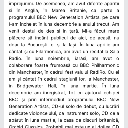
împrejurimi. De asemenea, am avut diferite apariții
și în Anglia, în Marea Britanie, ca parte a
programului BBC New Generation Artists, pe care
l-am încheiat în luna decembrie a anului trecut. Am
venit destul de des și în țară. Mi-a făcut mare
plăcere să încânt publicul de aici, de acasă, nu
doar la București, ci și la Iași. În luna aprilie am
cântat și cu Filarmonica, am avut un recital la Sala
Radio. În luna noiembrie, iarăși, am avut o
colaborare foarte frumoasă cu BBC Philharmonic
din Manchester, în cadrul festivalului RadiRo. Cu ei
am și cântat în cadrul stagiunii lor, la Manchester,
în Bridgewater Hall, în luna martie. În luna
decembrie am înregistrat, tot cu ajutorul echipei
BBC și prin intermediul programului BBC New
Generation Artists, CD-ul solo de debut, cu lucrări
dedicate violoncelului, ca instrument solo, CD ce a
apărut în luna martie, la casa de discuri britanică,
Orchid Classics. Probabil mai este un al doilea CD