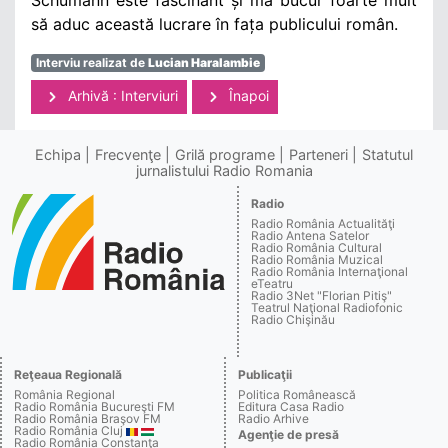
să aduc această lucrare în fața publicului român.
Interviu realizat de
Lucian Haralambie
Arhivă : Interviuri
Înapoi
Echipa
Frecvenţe
Grilă programe
Parteneri
Statutul
jurnalistului Radio Romania
Radio
Radio România Actualităţi
Radio Antena Satelor
Radio România Cultural
Radio România Muzical
Radio România Internaţional
eTeatru
Radio 3Net "Florian Pitiş"
Teatrul Naţional Radiofonic
Radio Chişinău
Reţeaua Regională
Publicaţii
România Regional
Politica Românească
Radio România Bucureşti FM
Editura Casa Radio
Radio România Braşov FM
Radio Arhive
Radio România Cluj
Agenţie de presă
Radio România Constanţa