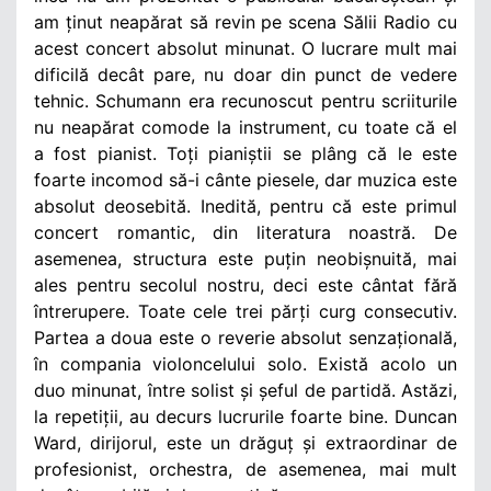
am ținut neapărat să revin pe scena Sălii Radio cu
acest concert absolut minunat. O lucrare mult mai
dificilă decât pare, nu doar din punct de vedere
tehnic. Schumann era recunoscut pentru scriiturile
nu neapărat comode la instrument, cu toate că el
a fost pianist. Toți pianiștii se plâng că le este
foarte incomod să-i cânte piesele, dar muzica este
absolut deosebită. Inedită, pentru că este primul
concert romantic, din literatura noastră. De
asemenea, structura este puțin neobișnuită, mai
ales pentru secolul nostru, deci este cântat fără
întrerupere. Toate cele trei părți curg consecutiv.
Partea a doua este o reverie absolut senzațională,
în compania violoncelului solo. Există acolo un
duo minunat, între solist și șeful de partidă. Astăzi,
la repetiții, au decurs lucrurile foarte bine. Duncan
Ward, dirijorul, este un drăguț și extraordinar de
profesionist, orchestra, de asemenea, mai mult