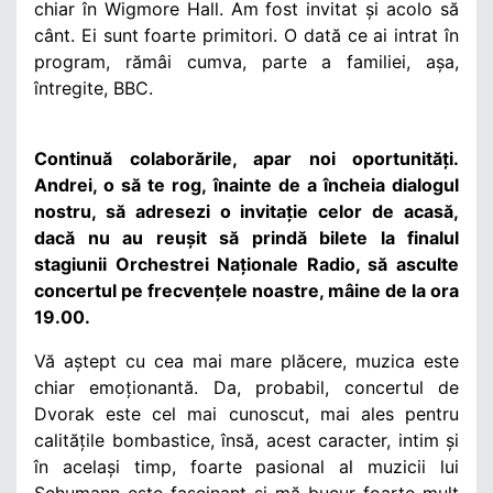
chiar în Wigmore Hall. Am fost invitat și acolo să
cânt. Ei sunt foarte primitori. O dată ce ai intrat în
program, rămâi cumva, parte a familiei, așa,
întregite, BBC.
Continuă colaborările, apar noi oportunități.
Andrei, o să te rog, înainte de a încheia dialogul
nostru, să adresezi o invitație celor de acasă,
dacă nu au reușit să prindă bilete la finalul
stagiunii Orchestrei Naționale Radio, să asculte
concertul pe frecvențele noastre, mâine de la ora
19.00.
Vă aștept cu cea mai mare plăcere, muzica este
chiar emoționantă. Da, probabil, concertul de
Dvorak este cel mai cunoscut, mai ales pentru
calitățile bombastice, însă, acest caracter, intim și
în același timp, foarte pasional al muzicii lui
Schumann este fascinant și mă bucur foarte mult