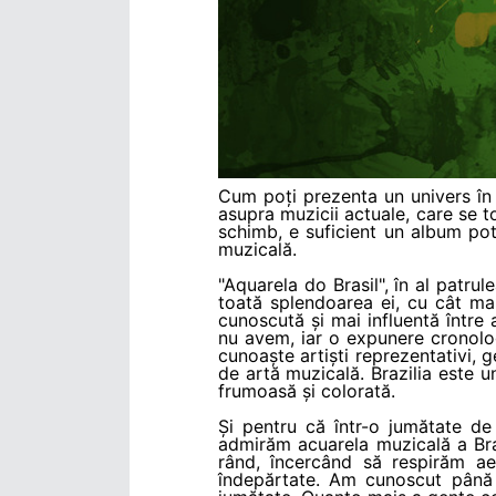
Cum poți prezenta un univers în
asupra muzicii actuale, care se to
schimb, e suficient un album potr
muzicală.
"Aquarela do Brasil", în al patru
toată splendoarea ei, cu cât ma
cunoscută și mai influentă între
nu avem, iar o expunere cronolo
cunoaște artiști reprezentativi, 
de artă muzicală. Brazilia este u
frumoasă și colorată.
Și pentru că într-o jumătate de
admirăm acuarela muzicală a Braz
rând, încercând să respirăm aer
îndepărtate. Am cunoscut până a