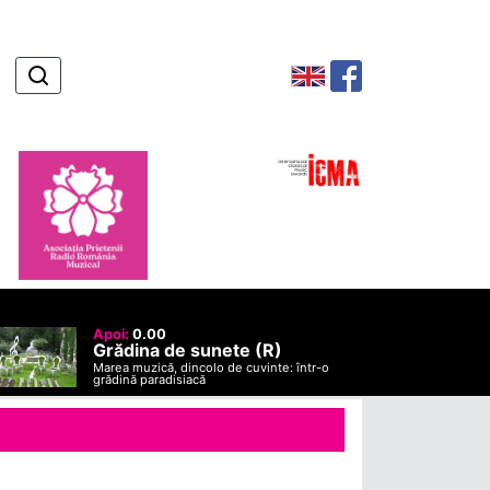
Apoi:
0.00
Grădina de sunete (R)
Marea muzică, dincolo de cuvinte: într-o
grădină paradisiacă