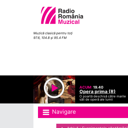
Muzică clasică pentru toţi
97.6, 104.8 şi 95.4 FM
ACUM:
19.40
Opera prima (R)
O poartă deschisă către marile
săli de operă ale lumii
Navigare