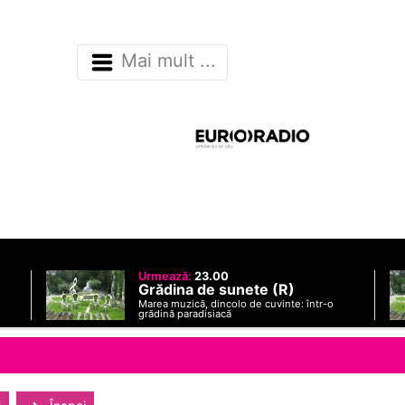
Mai mult ...
Urmează:
23.00
Grădina de sunete (R)
Marea muzică, dincolo de cuvinte: într-o
grădină paradisiacă