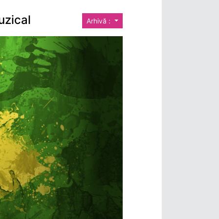
uzical
Arhivă :