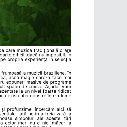
e care muzica tradițională o are
arte dificil, dacă nu imposibil. În
epe propria experiență în selecția
 frumoasă a muzicii braziliene, în
area, acea magie care-o face mai
entru expuneri masive de programe
ult spatiu de emisie. Așadar vom
zentate la un nivel foarte ridicat
nea existenței noastre într-o lume
 și profunzime, încercăm aici să
țiale. Iată-ne în a treia vară la
moase simboluri ale acestei țări
ta celor mari nu e nici măcar la