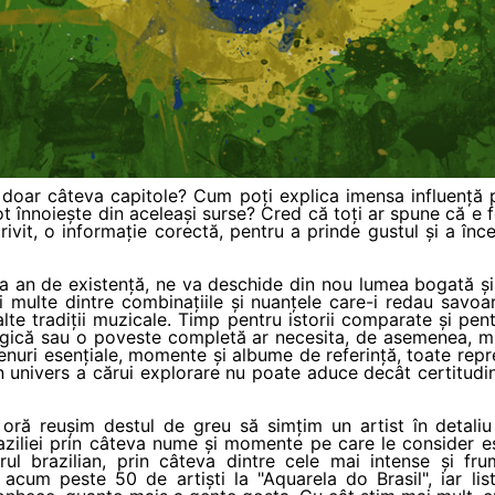
 doar câteva capitole? Cum poți explica imensa influență p
t înnoiește din aceleași surse? Cred că toți ar spune că e fo
ivit, o informație corectă, pentru a prinde gustul și a înc
lea an de existență, ne va deschide din nou lumea bogată și
i multe dintre combinațiile și nuanțele care-i redau savo
 alte tradiții muzicale. Timp pentru istorii comparate și p
gică sau o poveste completă ar necesita, de asemenea, m
genuri esențiale, momente și albume de referință, toate repre
n univers a cărui explorare nu poate aduce decât certitudi
 oră reușim destul de greu să simțim un artist în detaliu
iliei prin câteva nume și momente pe care le consider esen
ul brazilian, prin câteva dintre cele mai intense și fru
cum peste 50 de artiști la "Aquarela do Brasil", iar lis