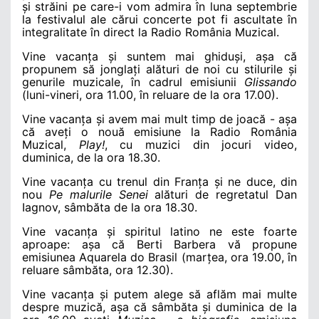
și străini pe care-i vom admira în luna septembrie
la festivalul ale cărui concerte pot fi ascultate în
integralitate în direct la Radio România Muzical.
Vine vacanța și suntem mai ghiduși, așa că
propunem să jonglați alături de noi cu stilurile și
genurile muzicale, în cadrul emisiunii
Glissando
(luni-vineri, ora 11.00, în reluare de la ora 17.00).
Vine vacanța și avem mai mult timp de joacă - așa
că aveți o nouă emisiune la Radio România
Muzical,
Play!
, cu muzici din jocuri video,
duminica, de la ora 18.30.
Vine vacanța cu trenul din Franța și ne duce, din
nou
Pe malurile Senei
alături de regretatul Dan
Iagnov, sâmbăta de la ora 18.30.
Vine vacanța și spiritul latino ne este foarte
aproape: așa că Berti Barbera vă propune
emisiunea Aquarela do Brasil (marțea, ora 19.00, în
reluare sâmbăta, ora 12.30).
Vine vacanța și putem alege să aflăm mai multe
despre muzică, așa că sâmbăta și duminica de la