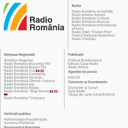
Radio
Radio România Actualităţi
Radio Antena Satelor
Radio România Cultural
Radio România Muzical
Radio România Internaţional
eTeatru
Radio 3Net "Florian Pitiş"
Teatrul Naţional Radiofonic
Radio Chişinău
Reţeaua Regională
Publicaţii
România Regional
Politica Românească
Radio România Bucureşti FM
Editura Casa Radio
Radio România Braşov FM
Radio Arhive
Radio România Cluj
Agenţie de presă
Radio România Constanţa
Radio România Vacanţa
RADOR
Radio România Oltenia-Craiova
Concerte şi Evenimente
Radio România Iaşi
Radio România Reşiţa
Orchestre şi Coruri
Radio România Târgu Mureş
Sala Radio
Târgul de carte GAUDEAMUS
Radio România Timişoara
Instituţii publice
Administraţia Prezidenţială
Guvernul României
Parlamentul României