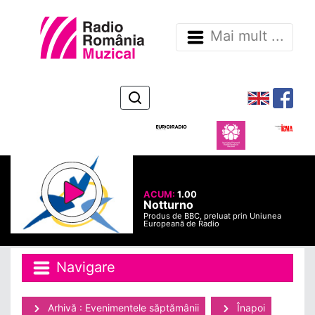
Mai mult ...
ACUM:
1.00
Notturno
Produs de BBC, preluat prin Uniunea
Europeană de Radio
Navigare
Arhivă : Evenimentele săptămânii
Înapoi