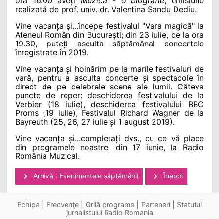
ora 16.00 aveți
Muzica - o biografie
, emisiune
realizată de prof. univ. dr. Valentina Sandu Dediu.
Vine vacanța și...începe festivalul
"Vara ma
gică
" la
Ateneul Ro
mân din București; din 23 iulie, de la ora
19.30, puteți asculta săptămânal concertele
înregistrate în 2019.
Vine vacanța și hoinărim pe la marile festivaluri de
vară, pentru a asculta concerte și spectacole în
direct de pe celebrele scene ale lumii. Câteva
puncte de reper: deschiderea festivalului de la
Verbier (18 iulie), deschiderea festivalului BBC
Proms (19 iulie), Festivalul Richard Wagner de la
Bayreuth (25, 26, 27 iulie și 1 august 2019).
Vine vacanța și...completați dvs., cu ce vă place
din programele noastre, din 17 iunie, la Radio
România Muzical.
Arhivă : Evenimentele săptămânii
Înapoi
Echipa
Frecvenţe
Grilă programe
Parteneri
Statutul
jurnalistului Radio Romania