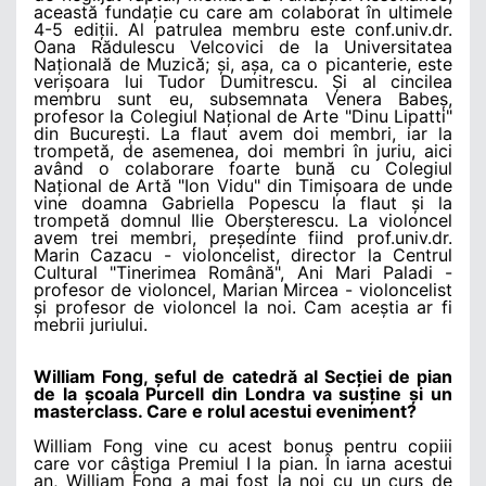
această fundație cu care am colaborat în ultimele
4-5 ediții. Al patrulea membru este conf.univ.dr.
Oana Rădulescu Velcovici de la Universitatea
Națională de Muzică; și, așa, ca o picanterie, este
verișoara lui Tudor Dumitrescu. Și al cincilea
membru sunt eu, subsemnata Venera Babeș,
profesor la Colegiul Național de Arte "Dinu Lipatti"
din București. La flaut avem doi membri, iar la
trompetă, de asemenea, doi membri în juriu, aici
având o colaborare foarte bună cu Colegiul
Național de Artă "Ion Vidu" din Timișoara de unde
vine doamna Gabriella Popescu la flaut și la
trompetă domnul Ilie Oberșterescu. La violoncel
avem trei membri, președinte fiind prof.univ.dr.
Marin Cazacu - violoncelist, director la Centrul
Cultural "Tinerimea Română", Ani Mari Paladi -
profesor de violoncel, Marian Mircea - violoncelist
și profesor de violoncel la noi. Cam aceștia ar fi
mebrii juriului.
William Fong, șeful de catedră al Secției de pian
de la școala Purcell din Londra va susține și un
masterclass. Care e rolul acestui eveniment?
William Fong vine cu acest bonus pentru copiii
care vor câștiga Premiul I la pian. În iarna acestui
an, William Fong a mai fost la noi cu un curs de