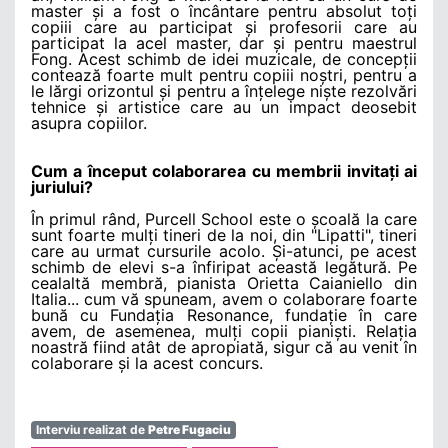
master și a fost o încântare pentru absolut toți
copiii care au participat și profesorii care au
participat la acel master, dar și pentru maestrul
Fong. Acest schimb de idei muzicale, de concepții
contează foarte mult pentru copiii noștri, pentru a
le lărgi orizontul și pentru a înțelege niște rezolvări
tehnice și artistice care au un impact deosebit
asupra copiilor.
Cum a început colaborarea cu membrii invitați ai
juriului?
În primul rând, Purcell School este o școală la care
sunt foarte mulți tineri de la noi, din "Lipatti", tineri
care au urmat cursurile acolo. Și-atunci, pe acest
schimb de elevi s-a înfiripat această legătură. Pe
cealaltă membră, pianista Orietta Caianiello din
Italia... cum vă spuneam, avem o colaborare foarte
bună cu Fundația Resonance, fundație în care
avem, de asemenea, mulți copii pianiști. Relația
noastră fiind atât de apropiată, sigur că au venit în
colaborare și la acest concurs.
Interviu realizat de
Petre Fugaciu