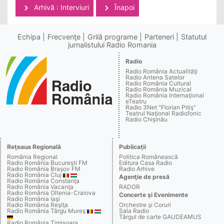
Arhivă : Interviuri
Înapoi
Echipa
Frecvenţe
Grilă programe
Parteneri
Statutul
jurnalistului Radio Romania
Radio
Radio România Actualităţi
Radio Antena Satelor
Radio România Cultural
Radio România Muzical
Radio România Internaţional
eTeatru
Radio 3Net "Florian Pitiş"
Teatrul Naţional Radiofonic
Radio Chişinău
Reţeaua Regională
Publicaţii
România Regional
Politica Românească
Radio România Bucureşti FM
Editura Casa Radio
Radio România Braşov FM
Radio Arhive
Radio România Cluj
Agenţie de presă
Radio România Constanţa
Radio România Vacanţa
RADOR
Radio România Oltenia-Craiova
Concerte şi Evenimente
Radio România Iaşi
Radio România Reşiţa
Orchestre şi Coruri
Radio România Târgu Mureş
Sala Radio
Târgul de carte GAUDEAMUS
Radio România Timişoara