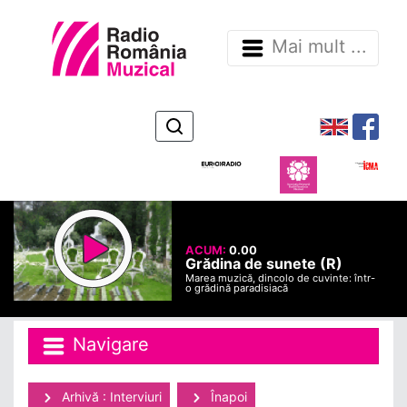
Mai mult ...
ACUM:
0.00
Grădina de sunete (R)
Marea muzică, dincolo de cuvinte: într-
o grădină paradisiacă
Navigare
Arhivă : Interviuri
Înapoi