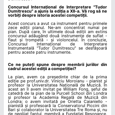
Concursul Internațional de Interpretare "Tudor
Dumitrescu" a ajuns la ediția a XII-a. Vă rog să ne
vorbiți despre istoria acestei competiții.
Acest concurs a avut ca instrument pentru primele
zece ediții pianul. Ne-am concentrat numai pe
pian. După care, în ultimele două ediții am extins
concursul adăugând două instrumente de suflat -
flaut și trompetă - și violoncelul. În concluzie,
Concursul Internațional de Interpretare
Instrumentală "Tudor Dumitrescu" se desfășoară
pentru aceste patru instrumente.
Ce ne puteți spune despre membrii juriilor din
cadrul acestei ediții a competiției?
La pian, avem ca președinte chiar de la prima
ediție pe prof.univ.dr. Viniciu Moroianu - pianist și
profesor la Universitatea Națională de Muzică. În
acest an îl avem invitat pe William Fong, șeful de
catedră de la pian de la Purcell School din Londra
și profesor la Academia Regală de Muzică din
Londra; o avem invitată pe Orietta Caianiello -
pianistă și profesoară la Conservatorul Piccini din
Bari și colaborator la Universitatea Tre Roma și, nu
de neglijat faptul, membră a Fundației Resonance,