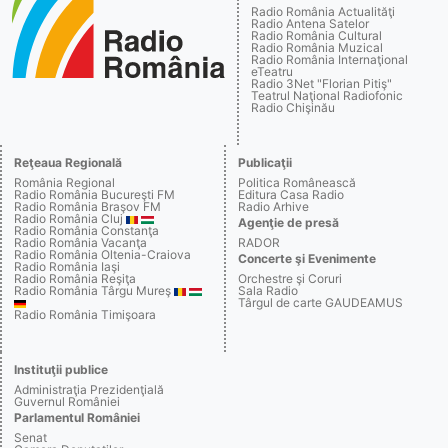
Radio România Actualităţi
Radio Antena Satelor
Radio România Cultural
Radio România Muzical
Radio România Internaţional
eTeatru
Radio 3Net "Florian Pitiş"
Teatrul Naţional Radiofonic
Radio Chişinău
Reţeaua Regională
Publicaţii
România Regional
Politica Românească
Radio România Bucureşti FM
Editura Casa Radio
Radio România Braşov FM
Radio Arhive
Radio România Cluj
Agenţie de presă
Radio România Constanţa
Radio România Vacanţa
RADOR
Radio România Oltenia-Craiova
Concerte şi Evenimente
Radio România Iaşi
Radio România Reşiţa
Orchestre şi Coruri
Radio România Târgu Mureş
Sala Radio
Târgul de carte GAUDEAMUS
Radio România Timişoara
Instituţii publice
Administraţia Prezidenţială
Guvernul României
Parlamentul României
Senat