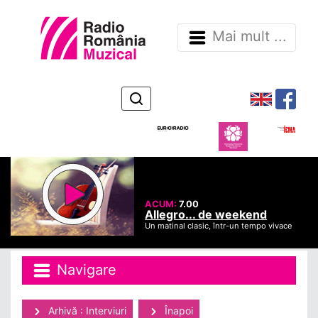
Mai mult ...
ACUM:
7.00
Allegro... de weekend
Un matinal clasic, într-un tempo vivace
Navigare
Arhivă : Interviuri
Înapoi