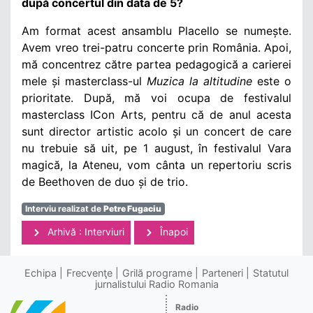
după concertul din data de 5?
Am format acest ansamblu Placello se numește.
Avem vreo trei-patru concerte prin România. Apoi,
mă concentrez către partea pedagogică a carierei
mele și masterclass-ul
Muzica la altitudine
este o
prioritate. După, mă voi ocupa de festivalul
masterclass ICon Arts, pentru că de anul acesta
sunt director artistic acolo și un concert de care
nu trebuie să uit, pe 1 august, în festivalul Vara
magică, la Ateneu, vom cânta un repertoriu scris
de Beethoven de duo și de trio.
Interviu realizat de
Petre Fugaciu
Arhivă : Interviuri
Înapoi
Echipa
Frecvenţe
Grilă programe
Parteneri
Statutul
jurnalistului Radio Romania
Radio