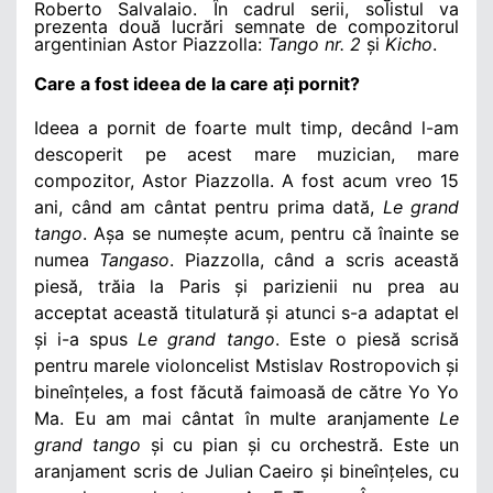
Roberto Salvalaio. În cadrul serii, solistul va
prezenta două lucrări semnate de compozitorul
argentinian
Astor Piazzolla:
Tango nr. 2
și
Kicho
.
Care a fost ideea de la care ați pornit?
Ideea a pornit de foarte mult timp, decând l-am
descoperit pe acest mare muzician, mare
compozitor, Astor Piazzolla. A fost acum vreo 15
ani, când am cântat pentru prima dată,
Le grand
tango
. Așa se numește acum, pentru că înainte se
numea
Tangaso
. Piazzolla, când a scris această
piesă, trăia la Paris și parizienii nu prea au
acceptat această titulatură și atunci s-a adaptat el
și i-a spus
Le grand tango
. Este o piesă scrisă
pentru marele violoncelist Mstislav Rostropovich și
bineînțeles, a fost făcută faimoasă de către Yo Yo
Ma. Eu am mai cântat în multe aranjamente
Le
grand tango
și cu pian și cu orchestră. Este un
aranjament scris de Julian Caeiro și bineînțeles, cu