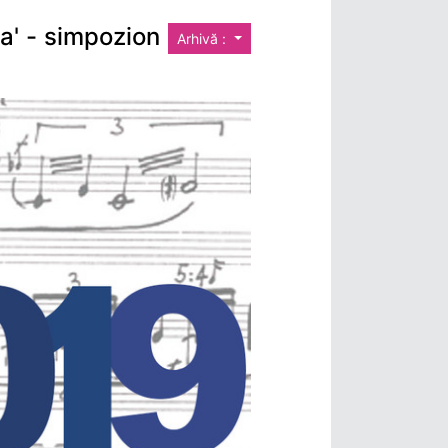
a' - simpozion
Arhivă :