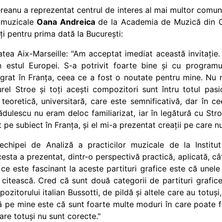
reanu a reprezentat centrul de interes al mai multor comun
e muzicale
Oana Andreica
de la Academia de Muzică din Cl
i pentru prima dată la București:
tatea Aix-Marseille: "Am acceptat imediat această invitați
n estul Europei. S-a potrivit foarte bine și cu progra
grat în Franța, ceea ce a fost o noutate pentru mine. Nu m
el Stroe și toți acești compozitori sunt întru totul pasi
 teoretică, universitară, care este semnificativă, dar în c
ădulescu nu eram deloc familiarizat, iar în legătură cu St
pe subiect în Franța, și el mi-a prezentat creații pe care nu
 echipei de Analiză a practicilor muzicale de la
Instit
sta a prezentat, dintr-o perspectivă practică, aplicată, câ
 ce este fascinant la aceste partituri grafice este că unele
 citească. Cred că sunt două categorii de partituri grafic
zitorului italian Bussotti, de pildă și altele care au totuși, 
pe mine este că sunt foarte multe moduri în care poate fi c
re totuși nu sunt corecte."