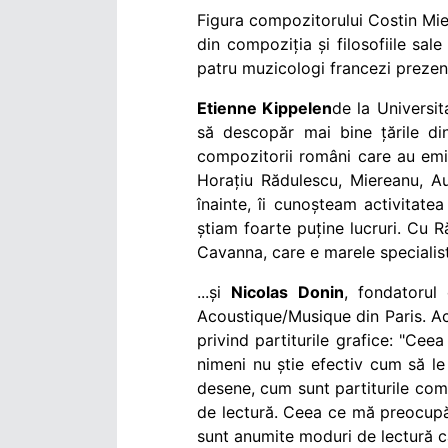
Figura compozitorului Costin Mie
din compoziția și filosofiile sal
patru muzicologi francezi prezenț
Etienne Kippelen
de la Universi
să descopăr mai bine țările di
compozitorii români care au emi
Horațiu Rădulescu, Miereanu, Aur
înainte, îi cunoșteam activitatea
știam foarte puține lucruri. Cu R
Cavanna, care e marele specialist 
...și
Nicolas Donin
, fondatorul
Acoustique/Musique din Paris. Ace
privind partiturile grafice: "Ceea
nimeni nu știe efectiv cum să le
desene, cum sunt partiturile compo
de lectură. Ceea ce mă preocupă 
sunt anumite moduri de lectură ca