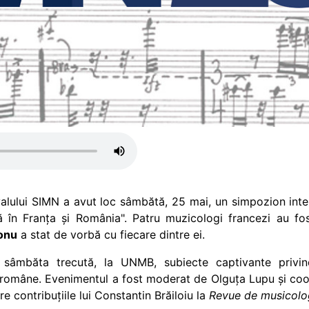
tivalului SIMN a avut loc sâmbătă, 25 mai, un simpozion int
 în Franța și România". Patru muzicologi francezi au fo
onu
a stat de vorbă cu fiecare dintre ei.
sâmbăta trecută, la UNMB, subiecte captivante privind
 române. Evenimentul a fost moderat de Olguța Lupu și c
re contribuțiile lui Constantin Brăiloiu la
Revue de musicolo