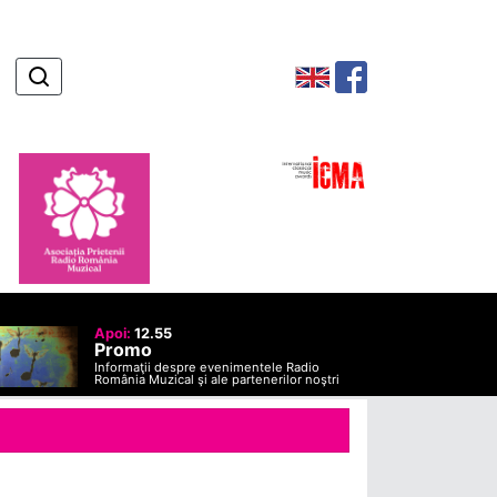
Apoi:
12.55
Promo
Informaţii despre evenimentele Radio
România Muzical şi ale partenerilor noştri