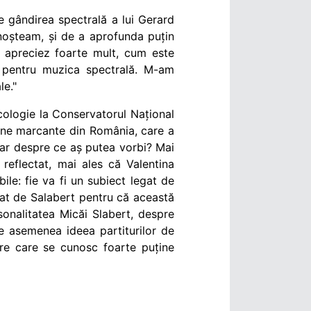
ie gândirea spectrală a lui Gerard
noșteam, și de a aprofunda puțin
 apreciez foarte mult, cum este
 pentru muzica spectrală. M-am
le."
cologie la Conservatorul Național
nine marcante din România, care a
 dar despre ce aș putea vorbi? Mai
eflectat, mai ales că Valentina
le: fie va fi un subiect legat de
egat de Salabert pentru că această
onalitatea Micăi Slabert, despre
de asemenea ideea partiturilor de
e care se cunosc foarte puține