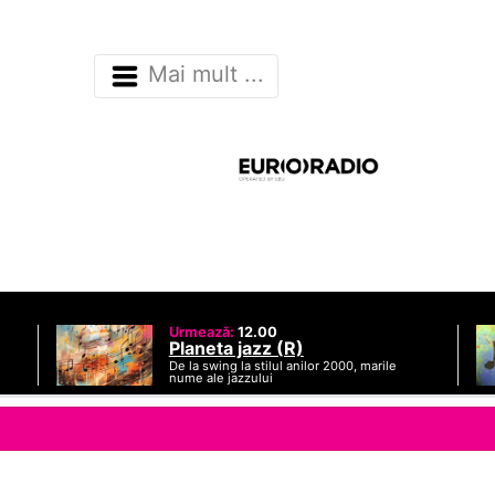
Mai mult ...
Urmează:
12.00
Planeta jazz (R)
De la swing la stilul anilor 2000, marile
nume ale jazzului