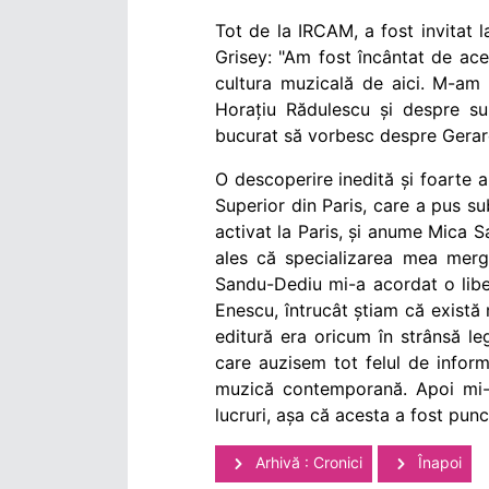
Tot de la IRCAM, a fost invitat
Grisey: "Am fost încântat de ac
cultura muzicală de aici. M-am
Horațiu Rădulescu și despre s
bucurat să vorbesc despre Gerard 
O descoperire inedită și foarte 
Superior din Paris, care a pus s
activat la Paris, și anume Mica S
ales că specializarea mea merg
Sandu-Dediu mi-a acordat o liber
Enescu, întrucât știam că există 
editură era oricum în strânsă l
care auzisem tot felul de inform
muzică contemporană. Apoi mi-
lucruri, așa că acesta a fost punc
Arhivă : Cronici
Înapoi