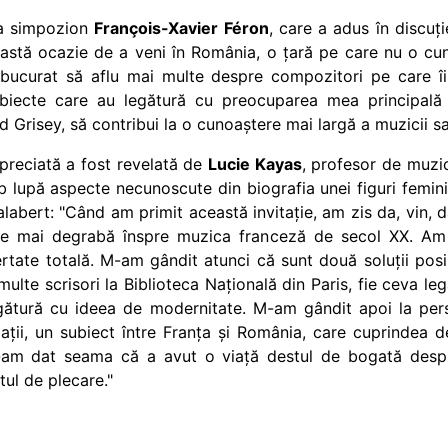
 la simpozion
François-Xavier Féron
, care a adus în discuț
eastă ocazie de a veni în România, o țară pe care nu o cu
 bucurat să aflu mai multe despre compozitori pe care îi
ubiecte care au legătură cu preocuparea mea principală
Grisey, să contribui la o cunoaștere mai largă a muzicii sa
apreciată a fost revelată de
Lucie Kayas
, profesor de muzi
ub lupă aspecte necunoscute din biografia unei figuri femi
alabert: "Când am primit această invitație, am zis da, vin,
e mai degrabă înspre muzica franceză de secol XX. Am r
tate totală. M-am gândit atunci că sunt două soluții posibi
multe scrisori la Biblioteca Națională din Paris, fie ceva l
egătură cu ideea de modernitate. M-am gândit apoi la pers
ații, un subiect între Franța și România, care cuprindea 
am dat seama că a avut o viață destul de bogată despr
tul de plecare."