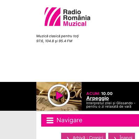
Muzică clasică pentru toţi
97.6, 104.8 şi 95.4 FM
ACUM:
10.00
Arpeggio
Interpretul zilei și Glissando -
pentru o zi relaxată de vară
Navigare
Arhivă : Cronici
Înapoi