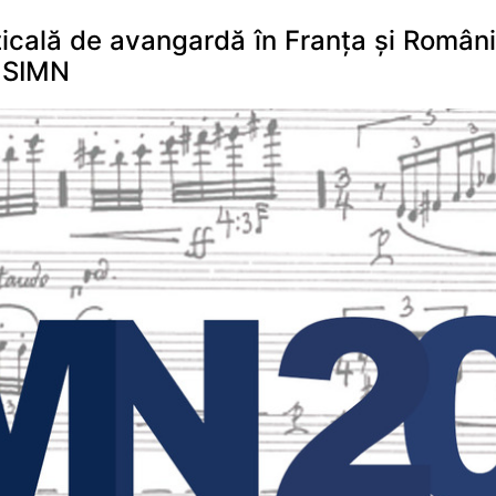
cală de avangardă în Franța și Români
l SIMN