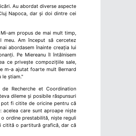
icări. Au abordat diverse aspecte
uj Napoca, dar și doi dintre cei
e. Mi-am propus de mai mult timp,
mul meu. Am început să cercetez
ai abordasem înainte creația lui
onanți. Pe Miereanu îl întâlnisem
eea ce privește compozițiile sale,
roe m-a ajutat foarte mult Bernard
 le știam."
ut de Recherche et Coordination
teva dileme și posibile răspunsuri
 pot fi citite de oricine pentru că
e: acelea care sunt aproape niște
o ordine prestabilită, niște reguli
itită o partitură grafică, dar că