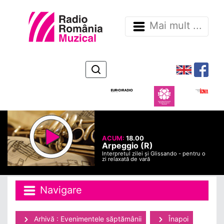
Mai mult ...
ACUM:
18.00
Arpeggio (R)
Interpretul zilei și Glissando - pentru o
zi relaxată de vară
Navigare
Arhivă : Evenimentele săptămânii
Înapoi