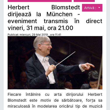
Herbert Blomstedt
Arhivă :
dirijează la München -
eveniment transmis ȋn direct
vineri, 31 mai, ora 21.00
Publicat: miercuri, 29 Mai 2019 , ora 11.41
Fiecare ȋntâlnire cu arta dirijorului Herbert
Blomstedt este motiv de sărbătoare, forța sa
miraculoasă ȋn modelarea oricărui tip de muzică