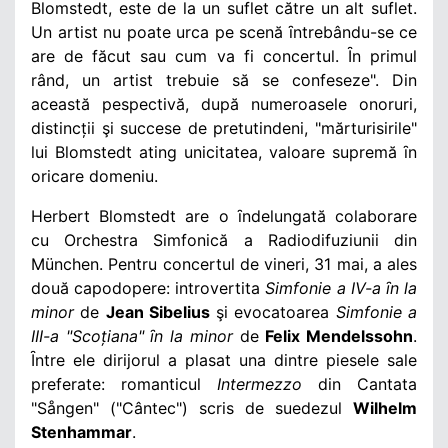
Blomstedt, este de la un suflet către un alt suflet.
Un artist nu poate urca pe scenă ȋntrebându-se ce
are de făcut sau cum va fi concertul. Ȋn primul
rând, un artist trebuie să se confeseze". Din
această pespectivă, după numeroasele onoruri,
distincții şi succese de pretutindeni, "mărturisirile"
lui Blomstedt ating unicitatea, valoare supremă ȋn
oricare domeniu.
Herbert Blomstedt are o ȋndelungată colaborare
cu Orchestra Simfonică a Radiodifuziunii din
München. Pentru concertul de vineri, 31 mai, a ales
două capodopere: introvertita
Simfonie a IV-a ȋn la
minor
de
Jean Sibelius
şi evocatoarea
Simfonie a
III-a "Scoțiana" ȋn la minor
de
Felix Mendelssohn
.
Ȋntre ele dirijorul a plasat una dintre piesele sale
preferate: romanticul
Intermezzo
din Cantata
"Sången" ("Cântec")
scris de suedezul
Wilhelm
Stenhammar
.