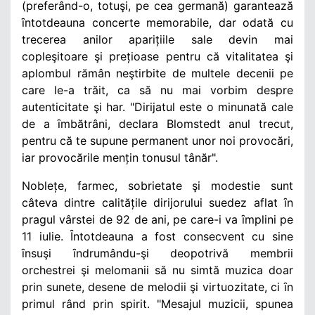
(preferând-o, totuşi, pe cea germană) garantează
ȋntotdeauna concerte memorabile, dar odată cu
trecerea anilor aparițiile sale devin mai
copleşitoare şi prețioase pentru că vitalitatea şi
aplombul rămân neştirbite de multele decenii pe
care le-a trăit, ca să nu mai vorbim despre
autenticitate şi har. "Dirijatul este o minunată cale
de a ȋmbătrâni, declara Blomstedt anul trecut,
pentru că te supune permanent unor noi provocări,
iar provocările mențin tonusul tânăr".
Noblețe, farmec, sobrietate şi modestie sunt
câteva dintre calitățile dirijorului suedez aflat ȋn
pragul vârstei de 92 de ani, pe care-i va ȋmplini pe
11 iulie. Ȋntotdeauna a fost consecvent cu sine
ȋnsuşi ȋndrumându-şi deopotrivă membrii
orchestrei şi melomanii să nu simtă muzica doar
prin sunete, desene de melodii şi virtuozitate, ci ȋn
primul rând prin spirit. "Mesajul muzicii, spunea