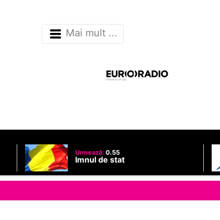
Mai mult ...
Urmează:
0.55
Imnul de stat