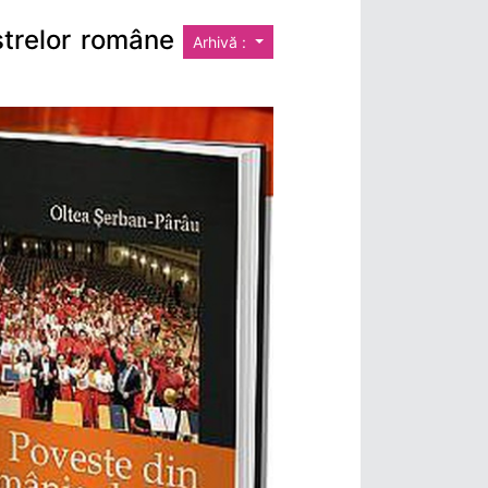
strelor române
Arhivă :