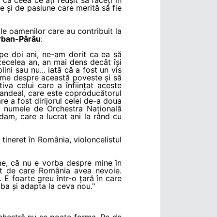
e și de pasiune care merită să fie
le oamenilor care au contribuit la
rban-Pârâu
:
e doi ani, ne-am dorit ca ea să
 zecelea an, an mai dens decât își
lini sau nu... iată că a fost un vis
ume despre această poveste și să
va celui care a înființat aceste
Mandeal, care este coproducătorul
e a fost dirijorul celei de-a doua
at numele de Orchestra Națională
am, care a lucrat ani la rând cu
 tineret în România, violoncelistul
ne, că nu e vorba despre mine în
ect de care România avea nevoie.
E foarte greu într-o țară în care
ba și adapta la ceva nou."
rchestră nu se poate forma. Pe de