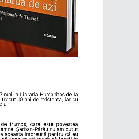
27 mai la Librăria Humanitas de la
trecut 10 ani de existență, iar cu
blu.
t de frumos, care este povestea
doamnei Șerban-Pârâu nu am putut
tea aceasta împreună pentru că eu
că ceea ce ați reușit să faceți în