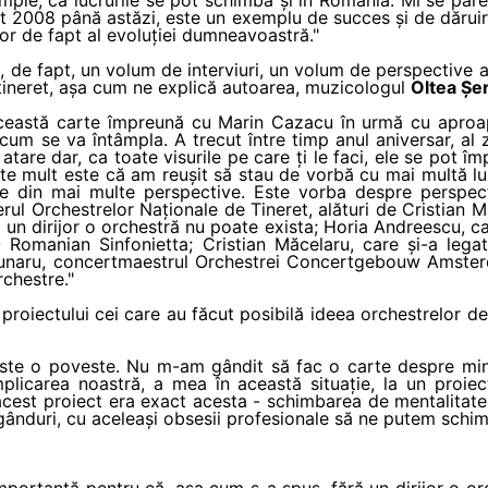
t 2008 până astăzi, este un exemplu de succes și de dăruir
or de fapt al evoluției dumneavoastră."
, de fapt, un volum de interviuri, un volum de perspective a
tineret, așa cum ne explică autoarea, muzicologul
Oltea Șe
ceastă carte împreună cu Marin Cazacu în urmă cu aproap
cum se va întâmpla. A trecut între timp anul aniversar, al
tare dar, ca toate visurile pe care ți le faci, ele se pot împ
rte mult este că am reușit să stau de vorbă cu mai multă l
 din mai multe perspective. Este vorba despre perspecti
ul Orchestrelor Naționale de Tineret, alături de Cristian 
un dirijor o orchestră nu poate exista; Horia Andreescu, car
- Romanian Sinfonietta; Cristian Măcelaru, care și-a leg
runaru, concertmaestrul Orchestrei Concertgebouw Amsterd
rchestre."
proiectului cei care au făcut posibilă ideea orchestrelor de
 este o poveste. Nu m-am gândit să fac o carte despre mi
plicarea noastră, a mea în această situație, la un proi
cest proiect era exact acesta - schimbarea de mentalitate. 
gânduri, cu aceleași obsesii profesionale să ne putem schim
importantă pentru că, așa cum s-a spus, fără un dirijor o o