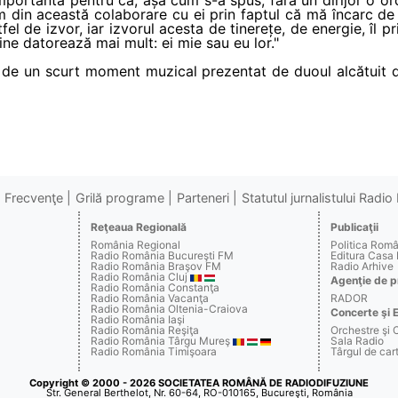
orm din această colaborare cu ei prin faptul că mă încarc d
el de izvor, iar izvorul acesta de tinerețe, de energie, îl 
cine datorează mai mult: ei mie sau eu lor."
ă de un scurt moment muzical prezentat de duoul alcătuit d
Frecvenţe
Grilă programe
Parteneri
Statutul jurnalistului Radi
Reţeaua Regională
Publicaţii
România Regional
Politica Rom
Radio România Bucureşti FM
Editura Casa
Radio România Braşov FM
Radio Arhive
Radio România Cluj
Agenţie de p
Radio România Constanţa
Radio România Vacanţa
RADOR
Radio România Oltenia-Craiova
Concerte şi 
Radio România Iaşi
Radio România Reşiţa
Orchestre şi 
Radio România Târgu Mureş
Sala Radio
Radio România Timişoara
Târgul de c
Copyright © 2000 - 2026 SOCIETATEA ROMÂNĂ DE RADIODIFUZIUNE
Str. General Berthelot, Nr. 60-64, RO-010165, Bucureşti, România