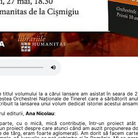
 titlul volumului la a cărui lansare am asistat în seara de 
tea Orchestrei Naționale de Tineret care a sărbătorit anul 
tribuit la lansarea unui volum dedicat istoriei acestui ansam
ul editurii,
Ana Nicolau
:
arte, cu o mică, mică contribuție, într-un proiect atâ
- un proiect despre care atunci când am auzit propunerea 
te de târg, eram foarte aglomerați. Am dorit să facem car
mple, că lucrurile se pot schimba și în România. Mi se pare 