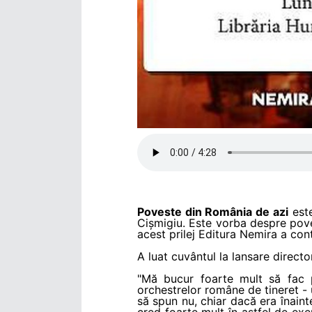
Poveste din România de azi
este
Cișmigiu. Este vorba despre poves
acest prilej Editura Nemira a con
A luat cuvântul la lansare director
"Mă bucur foarte mult să fac p
orchestrelor române de tineret 
să spun nu, chiar dacă era înain
cred foarte mult în astfel de exe