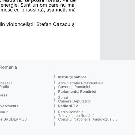
e energie. Sunt un om care nu mai
primesc cu prisosință, așa încât mă
in violonceliștii Ștefan Cazacu și
o Romania
Instituţii publice
ânească
Administraţia Prezidenţială
 Radio
Guvernul României
Parlamentul României
resă
Senat
Camera Deputaţilor
Evenimente
Radio şi TV
Coruri
Radio România
Televiziunea Română
arte GAUDEAMUS
Consiliul Naţional al Audiovizualului