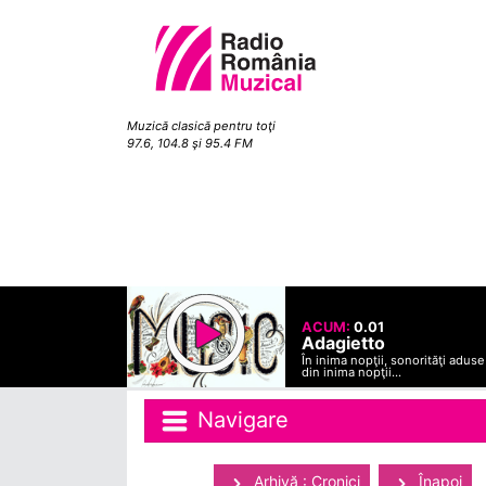
Muzică clasică pentru toţi
97.6, 104.8 şi 95.4 FM
ACUM:
0.01
Adagietto
În inima nopţii, sonorităţi aduse
din inima nopţii...
Navigare
Arhivă : Cronici
Înapoi