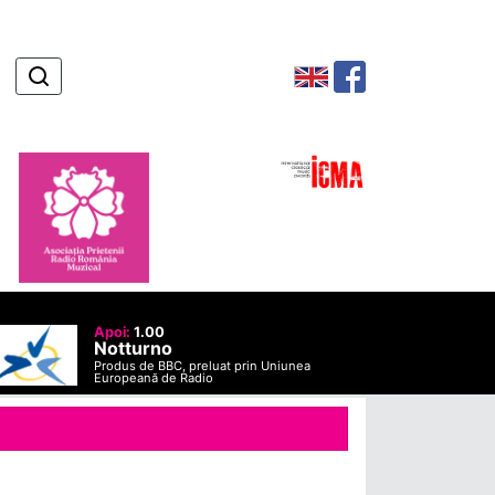
Apoi:
1.00
Notturno
Produs de BBC, preluat prin Uniunea
Europeană de Radio