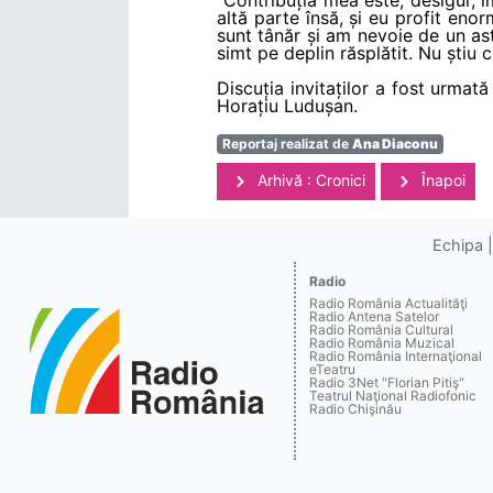
altă parte însă, și eu profit en
sunt tânăr și am nevoie de un astf
simt pe deplin răsplătit. Nu știu 
Discuția invitaților a fost urmat
Horațiu Ludușan.
Reportaj realizat de
Ana Diaconu
Arhivă : Cronici
Înapoi
Echipa
Radio
Radio România Actualităţi
Radio Antena Satelor
Radio România Cultural
Radio România Muzical
Radio România Internaţional
eTeatru
Radio 3Net "Florian Pitiş"
Teatrul Naţional Radiofonic
Radio Chişinău