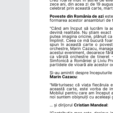
zece ani, din acea zi de 19 augus
celebrat prin această carte, mart
Poveste din România de azi
este
formarea acestor ansambluri de 
"Când am încput să lucrăm la a
devină realitate. Nu știam exact 
putea imagina oricine, plănuit ca a
împlinit. Ceea ce mă bucură foa
spun în această carte o poveste
orchestre, Marin Cazacu, manager
acestui eveniment, deoarece fără 
ca vârstă orchestre de tineret 
Simfonică a României și Liviu P
partidele de vioară ale acestor o
Și-au amintit despre începuturile 
Marin Cazacu
:
"Mărturisesc că viața fiecăruia
această carte, este vorba de im
Mobilul pentru care am început a
noi suntem obișnuiți cu aceleași 
... și dirijorul
Cristian Mandeal
:
"Contribuția mea este, desigur, 