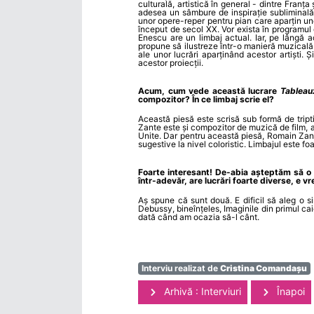
culturală, artistică în general - dintre Franț
adesea un sâmbure de inspirație subliminală a
unor opere-reper pentru pian care aparțin une
început de secol XX. Vor exista în programul
Enescu are un limbaj actual. Iar, pe lângă 
propune să ilustreze într-o manieră muzicală F
ale unor lucrări aparținând acestor artiști.
acestor proiecții.
Acum, cum vede această lucrare
Tableau
compozitor? În ce limbaj scrie el?
Această piesă este scrisă sub formă de tripti
Zante este și compozitor de muzică de film, a
Unite. Dar pentru această piesă, Romain Zante
sugestive la nivel coloristic. Limbajul este fo
Foarte interesant! De-abia așteptăm să o a
într-adevăr, are lucrări foarte diverse, e v
Aș spune că sunt două. E dificil să aleg o s
Debussy, bineînțeles, Imaginile din primul ca
dată când am ocazia să-l cânt.
Interviu realizat de
Cristina Comandașu
Arhivă : Interviuri
Înapoi