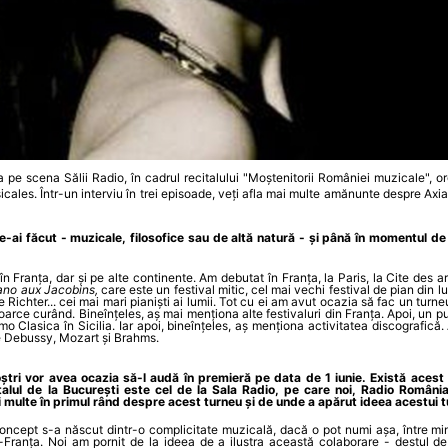
a pe scena Sălii Radio, în cadrul recitalului "Moștenitorii României muzicale",
sicales. Într-un interviu în trei episoade, veți afla mai multe amănunte despre A
 le-ai făcut - muzicale, filosofice sau de altă natură - și până în momentul de
n Franța, dar și pe alte continente. Am debutat în Franța, la Paris, la Cite des 
ano aux Jacobins,
care
este un festival mitic, cel mai vechi festival de pian din
pe Richter... cei mai mari pianiști ai lumii. Tot cu ei am avut ocazia să fac un turn
oarce curând. Bineînțeles, aș mai menționa alte festivaluri din Franța. Apoi, un pu
mo Clasica în Sicilia. Iar apoi, bineînțeles, aș menționa activitatea discografică.
de Debussy, Mozart și Brahms.
oștri vor avea ocazia să-l audă în premieră pe data de 1 iunie. Există acest 
alul de la București este cel de la Sala Radio, pe care noi, Radio România
i multe în primul rând despre acest turneu și de unde a apărut ideea acestui 
concept s-a născut dintr-o complicitate muzicală, dacă o pot numi așa, între min
ranța. Noi am pornit de la ideea de a ilustra această colaborare - destul de 