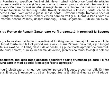
a și România cu specificul fiecărei țări. Ne-am gândit că în orice formă de artă, 
 unei creații artistice și, în acest context, ne-am propus să alăturăm imagini și 
i epoci în care tocmai sunetul și imaginile au lucrat împreună mai mult ca oricân
 de recital piese de Debussy, Satie, Ravel, bineînțeles și Enescu, pentru că pe l
aceste lucrări, vom avea o piesă scrisă pentru Sezonul Franța-România special
ranța văzută de artiștii români vizuali care au trăit și au lucrat la Paris. Vom ave
 Și vorbim despre Pallady, despre Brâncuși, Tzara, Grigorescu. Publicul va avea
x de France
de Romain Zante, care va fi prezentată în premieră la Bucureșt
c; la bază stau trei tablouri aparținând lui Grigorescu. Limbajul lui este unul d
 lucrat foarte mult la Hollywood, mai ales cu Hans Zimmer. De altfel, a și câștigat
 s-a axat pe un limbaj destul de accesibil, aș pune foarte apropiat de curentul 
arte fluid, colorat, cum spuneam mai devreme, și divers ca tempi folosiți în cele tre
scultăm, mai ales după această descriere foarte frumoasă pe care i-o faci! 
reuna care în mod special îți este ție foarte aproape?
ingură piesă sau un singur compozitor pe care îl iubesc, e cea mai dificilă într
iet și Enescu; Enescu pentru că am început foarte tânără să-l lucrez și-mi aduce 