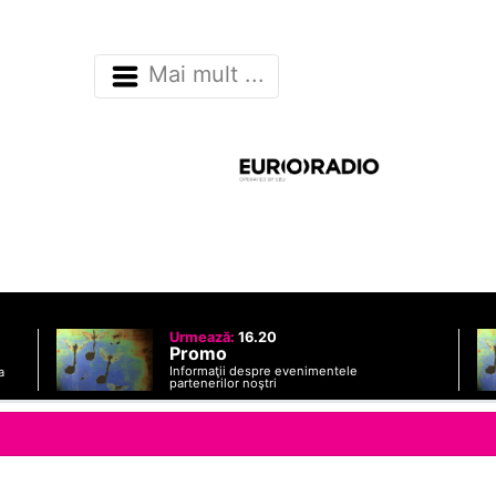
Mai mult ...
Urmează:
16.20
Promo
Informaţii despre evenimentele
a
partenerilor noştri