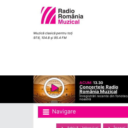
Muzică clasică pentru toţi
97.6, 104.8 şi 95.4 FM
ACUM:
13.30
Concertele Radio
România Muzical
Înregistrări recente din fonotec
noastră
Navigare
Arhivă : Interviuri
Înapoi