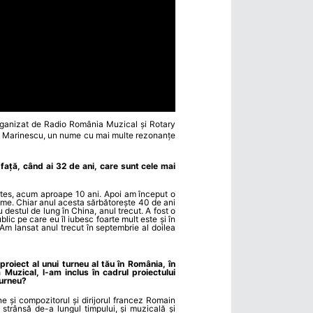
 organizat de Radio România Muzical și Rotary
xia Marinescu, un nume cu mai multe rezonanțe
 față, când ai 32 de ani, care sunt cele mai
artes, acum aproape 10 ani. Apoi am început o
 lume. Chiar anul acesta sărbătorește 40 de ani
eu destul de lung în China, anul trecut. A fost o
blic pe care eu îl iubesc foarte mult este și în
 Am lansat anul trecut în septembrie al doilea
proiect al unui turneu al tău în România, în
 Muzical, l-am inclus în cadrul proiectului
turneu?
e și compozitorul și dirijorul francez Romain
strânsă de-a lungul timpului, și muzicală și