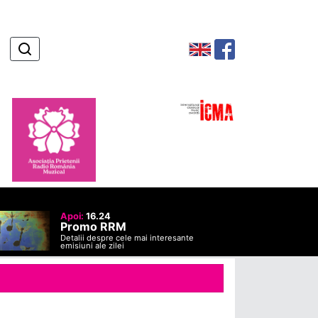
Apoi:
16.24
Promo RRM
Detalii despre cele mai interesante
emisiuni ale zilei