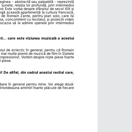
imaginea - abstractă sau palpabilă - reprezintă
sunete, relația lor profundă, prin intermediul
d. Este vorba despre sfârșitul de secol XIX și
ângă această apartenență la cultura franceză,
 de Romain Zante, pentru pian solo, care își
a, concomitent cu recitalul, și proiecții video
 ocazia să le admire operele prin intermediul
i... care este viziunea muzicală a acestui
estul de eclectic în general, pentru că Romain
 mai multe premii de muzică de film în Statele
impresionist. Vorbim despre niște piese foarte
i piese.
De altfel, din cadrul acestui recital care,
ebare în general pentru mine. Voi alege două:
întotdeauna amintiri foarte plăcute de fiecare