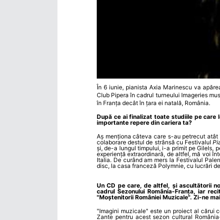
În 6 iunie, pianista Axia Marinescu va apăre
Club Pipera în cadrul turneului Imageries mu
în Franța decât în țara ei natală, România.
După ce ai finalizat toate studiile pe care
importante repere din cariera ta?
Aș menționa câteva care s-au petrecut atât î
colaborare destul de strânsă cu Festivalul
Pi
și, de-a lungul timpului, i-a primit pe Gilels, 
experiență extraordinară, de altfel, mă voi înt
Italia. De curând am mers la Festivalul Paler
disc, la casa franceză Polymnie, cu lucrări 
Un CD pe care, de altfel, și ascultătorii n
cadrul Sezonului România-Franța, iar recit
"Moștenitorii României Muzicale". Zi-ne ma
"Imagini muzicale" este un proiect al cărui 
Zante pentru acest sezon cultural România-F