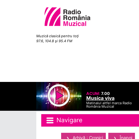
Muzică clasică pentru toţi
97.6, 104.8 şi 95.4 FM
ACUM:
7.00
Musica viva
Matinalul altfel marca Radio
România Muzical
Navigare
Arhivă : Cronici
Înapoi