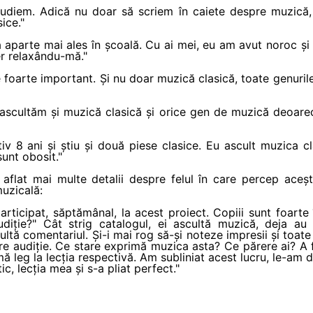
tudiem. Adică nu doar să scriem în caiete despre muzică,
ice."
 aparte mai ales în școală. Cu ai mei, eu am avut noroc și
ber relaxându-mă."
foarte important. Și nu doar muzică clasică, toate genurile
ascultăm și muzică clasică și orice gen de muzică deoarec
iv 8 ani și știu și două piese clasice. Eu ascult muzica 
unt obosit."
am aflat mai multe detalii despre felul în care percep aceș
uzicală:
rticipat, săptămânal, la acest proiect. Copiii sunt foarte 
iție?" Cât strig catalogul, ei ascultă muzică, deja au
tă comentariul. Și-i mai rog să-și noteze impresii și toate 
pre audiție. Ce stare exprimă muzica asta? Ce părere ai? A
mă leg la lecția respectivă. Am subliniat acest lucru, le-am
c, lecția mea și s-a pliat perfect."