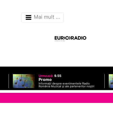
Mai mult ...
Urmează:
9.55
Promo
Informaţii despre evenimentele Radio
România Muzical şi ale partenerilor noştri