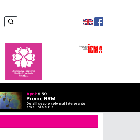
Apoi:
9.59
Promo RRM
Detalii despre cele mai interesante
emisiuni ale zilei