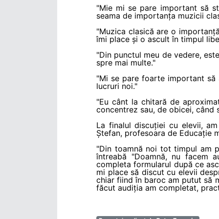
"Mie mi se pare important să s
seama de importanța muzicii clas
"Muzica clasică are o importanță
îmi place și o ascult în timpul li
"Din punctul meu de vedere, este 
spre mai multe."
"Mi se pare foarte important să 
lucruri noi."
"Eu cânt la chitară de aproximat
concentrez sau, de obicei, când s
La finalul discuției cu elevii, 
Ștefan, profesoara de Educație m
"Din toamnă noi tot timpul am pa
întreabă "Doamnă, nu facem aud
completa formularul după ce ascul
mi place să discut cu elevii des
chiar fiind în baroc am putut să 
făcut audiția am completat, practi