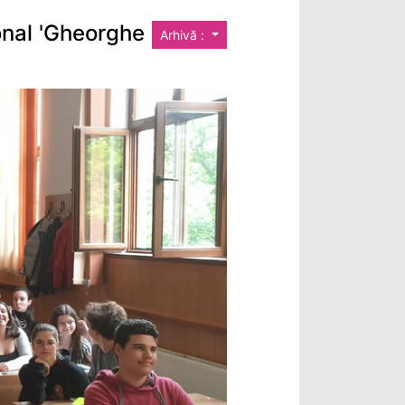
onal 'Gheorghe
Arhivă :