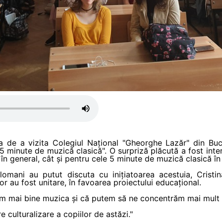
a de a vizita Colegiul Național "Gheorghe Lazăr" din Bucu
 5 minute de muzică clasică". O surpriză plăcută a fost inter
în general, cât și pentru cele 5 minute de muzică clasică în 
elomani au putut discuta cu inițiatoarea acestuia, Cris
or au fost unitare, în favoarea proiectului educațional.
em mai bine muzica și că putem să ne concentrăm mai mult 
 culturalizare a copiilor de astăzi."