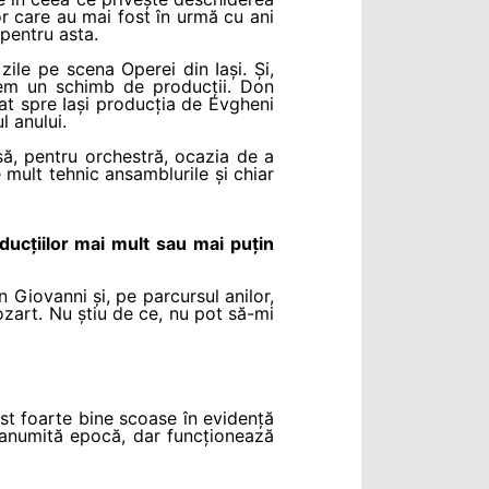
or care au mai fost în urmă cu ani
pentru asta.
ile pe scena Operei din Iași. Și,
cem un schimb de producții. Don
cat spre Iași producția de Evgheni
l anului.
să, pentru orchestră, ocazia de a
mult tehnic ansamblurile și chiar
oducțiilor mai mult sau mai puțin
 Giovanni și, pe parcursul anilor,
ozart. Nu știu de ce, nu pot să-mi
st foarte bine scoase în evidență
o anumită epocă, dar funcționează