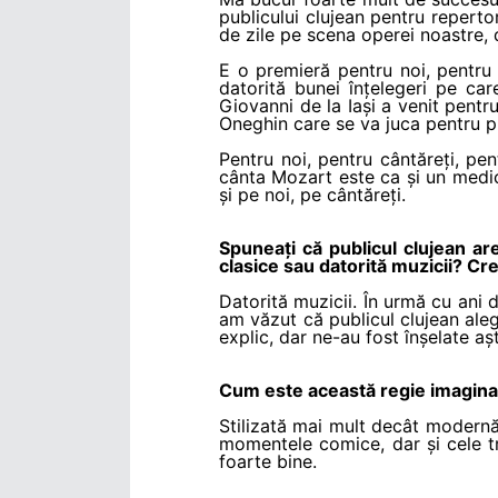
publicului clujean pentru reperto
de zile pe scena operei noastre, 
E o premieră pentru noi, pentru 
datorită bunei înțelegeri pe c
Giovanni de la Iași a venit pentr
Oneghin care se va juca pentru pri
Pentru noi, pentru cântăreți, pe
cânta Mozart este ca și un medic
și pe noi, pe cântăreți.
Spuneați că publicul clujean are
clasice sau datorită muzicii? Cre
Datorită muzicii. În urmă cu ani 
am văzut că publicul clujean aleg
explic, dar ne-au fost înșelate aș
Cum este această regie imaginat
Stilizată mai mult decât modernă
momentele comice, dar și cele tr
foarte bine.