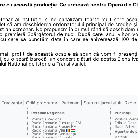
are cu această producție. Ce urmează pentru Opera din Clu
enar al instituției și ne canalizăm foarte mult spre ac
et să am deschiderea ordonatorului principal de credite și
st an centenar. Ne propunem în primul rând să deschidem 
 premieră Spărgătorul de nuci. După care, anul viitor, vo
u care să punctăm data în care se aniversează 100 de 
18 mai, profit de această ocazie să spun că vom fi prezen
i, cu o seară barocă, un concert alături de actrița Elena Iv
lui Național de Istorie a Transilvaniei.
Frecvenţe
Grilă programe
Parteneri
Statutul jurnalistului Radi
Reţeaua Regională
Publicaţii
România Regional
Politica Rom
Radio România Bucureşti FM
Editura Casa
Radio România Braşov FM
Radio Arhive
Radio România Cluj
Agenţie de p
Radio România Constanţa
Radio România Vacanţa
RADOR