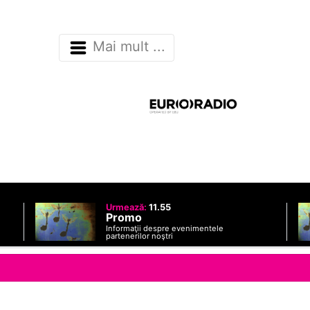
Mai mult ...
Urmează:
11.55
Promo
Informaţii despre evenimentele
partenerilor noştri