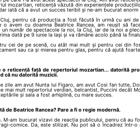
riul mozartian, reticență văzută din experiențele producțiil
dar iată că a avut un succes teribil și ne-am bucurat enorm 
Cluj, pentru că producția a fost făcută în urmă cu ani de z
are o avem cu doamna Beatrice Rancea, am reușit să fa
u un număr de spectacole la noi, la Cluj, iar de la noi a ple
ma dată pe 9 iunie la Iași și va rămâne acolo până la finalu
ntru cei de pe scenă, cu atât mai mult și pentru cei din fo
ament sau ca și mierea pentru glas, pentru că ajută foarte 
 o reticență față de repertoriul mozartian... datorită pr
d că nu datorită muzicii.
de zile am avut Nunta lui Figaro, am avut Cosi fan tutte, Don
e mai mult repertoriul verdian, belcantist, Puccini decât M
teptările și sala a fost arhiplină, cu mare succes.
ă de Beatrice Rancea? Pare a fi o regie modernă.
. M-am bucurat vizavi de reacția publicului, penru că au fo
agi-comice. Da, este stilizat. Nu pot să o încadrez într-