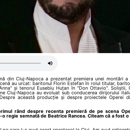
nă din Cluj-Napoca a prezentat premiera unei montări a 
 au urcat: baritonul Florin Estefan în rolul titular, barito
nna" și tenorul Eusebiu Huțan în "Don Ottavio". Soliștii, 
ne Cluj-Napoca au evoluat sub conducerea dirijorului itali
Despre această producție și despre proiectele Operei din
 primul rând despre recenta premieră de pe scena Op
o regie semnată de Beatrice Rancea. Citeam că a fost o 
 pe care l-a avut acest spectacol la Cluj. Am avut reticenț