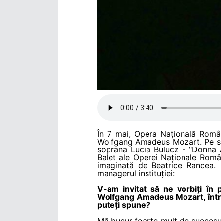
În 7 mai, Opera Națională Româ
Wolfgang Amadeus Mozart. Pe scenă
soprana Lucia Bulucz - "Donna A
Balet ale Operei Naționale Româ
imaginată de Beatrice Rancea. 
managerul instituției:
V-am invitat să ne vorbiți în
Wolfgang Amadeus Mozart, într-
puteți spune?
Mă bucur foarte mult de succesul