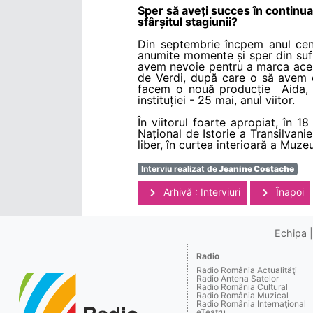
Sper să aveți succes în continu
sfârșitul stagiunii?
Din septembrie încpem anul cent
anumite momente și sper din sufl
avem nevoie pentru a marca ace
de Verdi, după care o să avem o
facem o nouă producție Aida, c
instituției - 25 mai, anul viitor.
În viitorul foarte apropiat, în 
Național de Istorie a Transilvanie
liber, în curtea interioară a Muzeu
Interviu realizat de
Jeanine Costache
Arhivă : Interviuri
Înapoi
Echipa
Radio
Radio România Actualităţi
Radio Antena Satelor
Radio România Cultural
Radio România Muzical
Radio România Internaţional
eTeatru