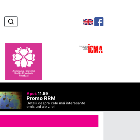
Apoi:
11.59
Promo RRM
Detalii despre cele mai interesante
emisiuni ale zilei