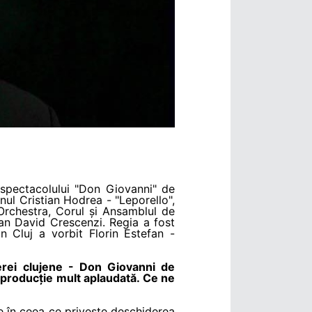
spectacolului "Don Giovanni" de
nul Cristian Hodrea - "Leporello",
Orchestra, Corul și Ansamblul de
an David Crescenzi. Regia a fost
 Cluj a vorbit Florin Estefan -
erei clujene - Don Giovanni de
producție mult aplaudată. Ce ne
e în ceea ce privește deschiderea