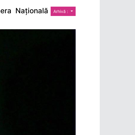
era Națională
Arhivă :