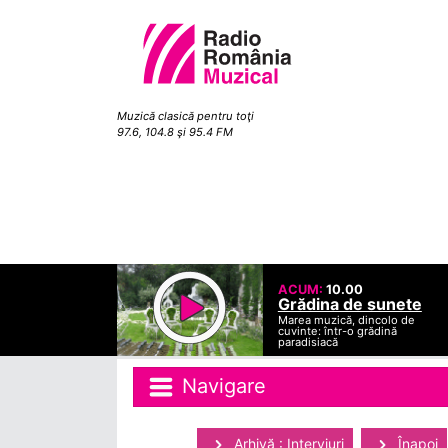
Muzică clasică pentru toţi
97.6, 104.8 şi 95.4 FM
ACUM:
10.00
Grădina de sunete
Marea muzică, dincolo de
cuvinte: într-o grădină
paradisiacă
Navigare
Arhivă : Interviuri
Înapoi