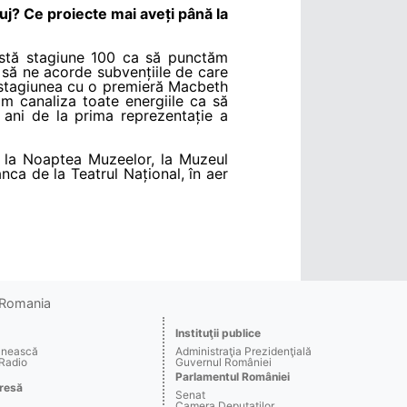
j? Ce proiecte mai aveți până la
eastă stagiune 100 ca să punctăm
 să ne acorde subvențiile de care
stagiunea cu o premieră Macbeth
m canaliza toate energiile ca să
ani de la prima reprezentație a
ți la Noaptea Muzeelor, la Muzeul
anca de la Teatrul Național, în aer
o Romania
Instituţii publice
ânească
Administraţia Prezidenţială
 Radio
Guvernul României
Parlamentul României
resă
Senat
Camera Deputaţilor