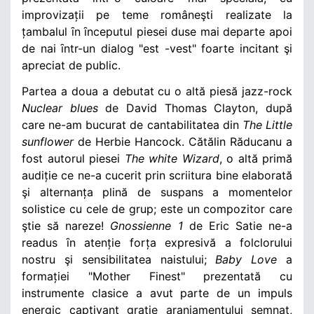
improvizații pe teme româneşti realizate la
țambalul ȋn ȋnceputul piesei duse mai departe apoi
de nai ȋntr-un dialog "est -vest" foarte incitant şi
apreciat de public.
Partea a doua a debutat cu o altă piesă jazz-rock
Nuclear blues
de David Thomas Clayton, după
care ne-am bucurat de cantabilitatea din
The Little
sunflower
de Herbie Hancock. Cătălin Răducanu a
fost autorul piesei
The white Wizard
, o altă primă
audiție ce ne-a cucerit prin scriitura bine elaborată
şi alternanța plină de suspans a momentelor
solistice cu cele de grup; este un compozitor care
ştie să nareze!
Gnossienne 1
de Eric Satie ne-a
readus ȋn atenție forța expresivă a folclorului
nostru şi sensibilitatea naistului;
Baby Love
a
formației "Mother Finest" prezentată cu
instrumente clasice a avut parte de un impuls
energic captivant grație aranjamentului semnat,