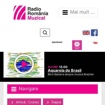
Mai mult ...
ACUM:
13.00
Aquarela do Brasil
Berti Barbera despre muzica Braziliei
Navigare
Arhivă : Cronici
Înapoi