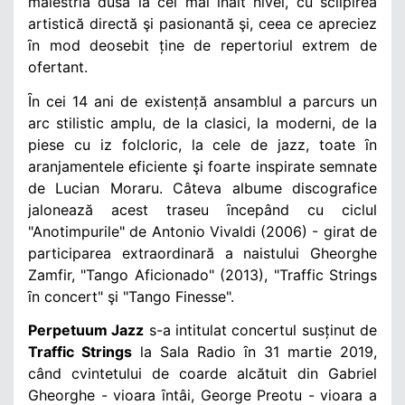
măiestria dusă la cel mai ȋnalt nivel, cu sclipirea
artistică directă şi pasionantă şi, ceea ce apreciez
ȋn mod deosebit ține de repertoriul extrem de
ofertant.
Ȋn cei 14 ani de existență ansamblul a parcurs un
arc stilistic amplu, de la clasici, la moderni, de la
piese cu iz folcloric, la cele de jazz, toate ȋn
aranjamentele eficiente şi foarte inspirate semnate
de Lucian Moraru. Câteva albume discografice
jalonează acest traseu ȋncepând cu ciclul
"Anotimpurile" de Antonio Vivaldi (2006) - girat de
participarea extraordinară a naistului Gheorghe
Zamfir, "Tango Aficionado" (2013), "Traffic Strings
ȋn concert" şi "Tango Finesse".
Perpetuum Jazz
s-a intitulat concertul susținut de
Traffic Strings
la Sala Radio ȋn 31 martie 2019,
când cvintetului de coarde alcătuit din Gabriel
Gheorghe - vioara ȋntâi, George Preotu - vioara a