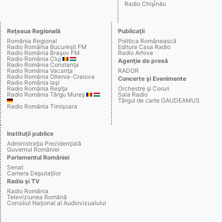
Radio Chişinău
Reţeaua Regională
Publicaţii
România Regional
Politica Românească
Radio România Bucureşti FM
Editura Casa Radio
Radio România Braşov FM
Radio Arhive
Radio România Cluj
Agenţie de presă
Radio România Constanţa
Radio România Vacanţa
RADOR
Radio România Oltenia-Craiova
Concerte şi Evenimente
Radio România Iaşi
Radio România Reşiţa
Orchestre şi Coruri
Radio România Târgu Mureş
Sala Radio
Târgul de carte GAUDEAMUS
Radio România Timişoara
Instituţii publice
Administraţia Prezidenţială
Guvernul României
Parlamentul României
Senat
Camera Deputaţilor
Radio şi TV
Radio România
Televiziunea Română
Consiliul Naţional al Audiovizualului