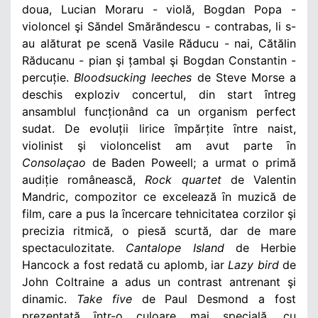
doua, Lucian Moraru - violă, Bogdan Popa -
violoncel şi Săndel Smărăndescu - contrabas, li s-
au alăturat pe scenă Vasile Răducu - nai, Cătălin
Răducanu - pian şi țambal şi Bogdan Constantin -
percuție.
Bloodsucking leeches
de Steve Morse a
deschis exploziv concertul, din start ȋntreg
ansamblul funcționând ca un organism perfect
sudat. De evoluții lirice ȋmpărțite ȋntre naist,
violinist şi violoncelist am avut parte ȋn
Consolaçao
de Baden Poweell; a urmat o primă
audiție românească,
Rock quartet
de Valentin
Mandric, compozitor ce excelează ȋn muzică de
film, care a pus la ȋncercare tehnicitatea corzilor şi
precizia ritmică, o piesă scurtă, dar de mare
spectaculozitate.
Cantalope Island
de Herbie
Hancock a fost redată cu aplomb, iar
Lazy bird
de
John Coltraine a adus un contrast antrenant şi
dinamic.
Take five
de Paul Desmond a fost
prezentată ȋntr-o culoare mai specială, cu