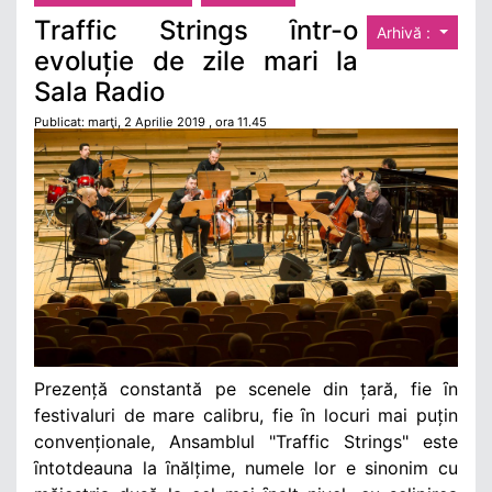
Traffic Strings ȋntr-o
Arhivă :
evoluție de zile mari la
Sala Radio
Publicat: marţi, 2 Aprilie 2019 , ora 11.45
Prezență constantă pe scenele din țară, fie ȋn
festivaluri de mare calibru, fie ȋn locuri mai puțin
convenționale, Ansamblul "Traffic Strings" este
ȋntotdeauna la ȋnălțime, numele lor e sinonim cu