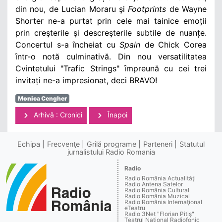
din nou, de Lucian Moraru şi
Footprints
de Wayne
Shorter ne-a purtat prin cele mai tainice emoții
prin creşterile şi descreşterile subtile de nuanțe.
Concertul s-a ȋncheiat cu
Spain
de Chick Corea
ȋntr-o notă culminativă. Din nou versatilitatea
Cvintetului "Trafic Strings" ȋmpreună cu cei trei
invitați ne-a impresionat, deci BRAVO!
Monica Cengher
Arhivă : Cronici
Înapoi
Echipa
Frecvenţe
Grilă programe
Parteneri
Statutul
jurnalistului Radio Romania
Radio
Radio România Actualităţi
Radio Antena Satelor
Radio România Cultural
Radio România Muzical
Radio România Internaţional
eTeatru
Radio 3Net "Florian Pitiş"
Teatrul Naţional Radiofonic