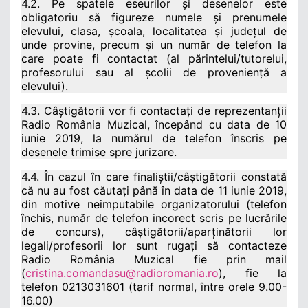
4.2. Pe spatele eseurilor și desenelor este
obligatoriu să figureze numele și prenumele
elevului, clasa, școala, localitatea și județul de
unde provine, precum și un număr de telefon la
care poate fi contactat (al părintelui/tutorelui,
profesorului sau al școlii de proveniență a
elevului).
4.3. Câștigătorii vor fi contactați de reprezentanții
Radio România Muzical, începând cu data de 10
iunie 2019, la numărul de telefon înscris pe
desenele trimise spre jurizare.
4.4. În cazul în care finaliștii/câștigătorii constată
că nu au fost căutați până în data de 11 iunie 2019,
din motive neimputabile organizatorului (telefon
închis, număr de telefon incorect scris pe lucrările
de concurs), câștigătorii/aparținătorii lor
legali/profesorii lor sunt rugați să contacteze
Radio România Muzical fie prin mail
(
cristina.comandasu@radioromania.ro
), fie la
telefon 0213031601 (tarif normal, între orele 9.00-
16.00)