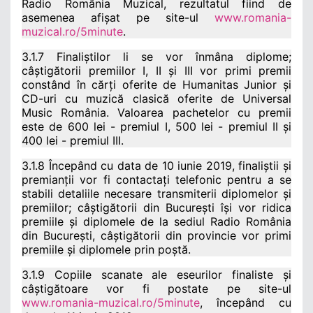
Radio România Muzical, rezultatul fiind de
asemenea afișat pe site-ul
www.romania-
muzical.ro/5minute
.
3.1.7 Finaliștilor li se vor înmâna diplome;
câștigătorii premiilor I, II și III vor primi premii
constând în cărți oferite de Humanitas Junior și
CD-uri cu muzică clasică oferite de Universal
Music România. Valoarea pachetelor cu premii
este de 600 lei - premiul I, 500 lei - premiul II și
400 lei - premiul III.
3.1.8 Începând cu data de 10 iunie 2019, finaliștii și
premianții vor fi contactați telefonic pentru a se
stabili detaliile necesare transmiterii diplomelor și
premiilor; câștigătorii din București își vor ridica
premiile și diplomele de la sediul Radio România
din București, câștigătorii din provincie vor primi
premiile și diplomele prin poștă.
3.1.9 Copiile scanate ale eseurilor finaliste și
câștigătoare vor fi postate pe site-ul
www.romania-muzical.ro/5minute
, începând cu