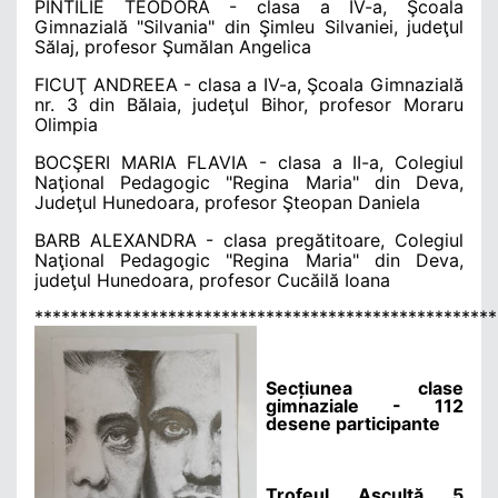
PINTILIE TEODORA
- clasa a IV-a, Şcoala
Gimnazială "Silvania" din Şimleu Silvaniei, judeţul
Sălaj, profesor Şumălan Angelica
FICUŢ ANDREEA
- clasa a IV-a, Şcoala Gimnazială
nr. 3 din Bălaia, judeţul Bihor, profesor Moraru
Olimpia
BOCŞERI MARIA FLAVIA
- clasa a II-a, Colegiul
Naţional Pedagogic "Regina Maria" din Deva,
Judeţul Hunedoara, profesor Şteopan Daniela
BARB ALEXANDRA
- clasa pregătitoare, Colegiul
Naţional Pedagogic "Regina Maria" din Deva,
judeţul Hunedoara, profesor Cucăilă Ioana
****************************************************
Secțiunea clase
gimnaziale - 112
desene participante
Trofeul Ascultă 5