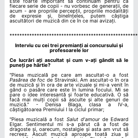
Este foarte important să continuăm pentru că
fiecare serie de copii - nu vorbesc de generații, de
acum - are propriile percepții, propriile modalități
de expresie și, bineînțeles, putem câștiga
ascultători de muzică din ce în ce mai avizați.
****************************************************
Interviu cu cei trei premianți ai concursului și
profesoarele lor
Ce lucrări ați ascultat și cum v-ați gândit să le
puneți pe hârtie?
"Piesa muzicală pe care am ascultat-o a fost
Pasărea de foc
de Stravinski. Am ascultat-o în ora
de muzică și în ora de arte vizuale și mi-a venit în
gând o pasăre care este în lumina focului. Mi se
pare o idee interesantă și foarte educativă. O să
facă mai mulți copii să asculte și alte genuri de
muzică." - Denisa Blaga, clasa a IV-a,
câștigătoarea Premiului I la ciclul primar;
"Piesa muzicală a fost
Salut d'amour
de Edward
Elgar. Sentimentul mi s-a părut că a fost de
dragoste și, oarecum, nostalgie și asta am vrut să
recreez. Ascult muzică aproape toată ziua și