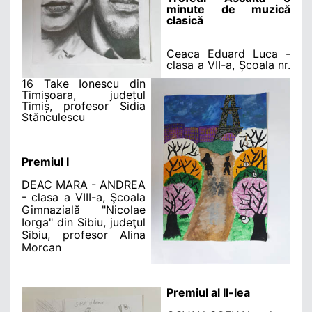
minute de muzică
clasică
Ceaca Eduard Luca -
clasa a VII-a, Școala nr.
16 Take Ionescu din
Timișoara, județul
Timiș, profesor Sidia
Stănculescu
Premiul I
DEAC MARA - ANDREA
- clasa a VIII-a, Şcoala
Gimnazială "Nicolae
Iorga" din Sibiu, judeţul
Sibiu, profesor Alina
Morcan
Premiul al II-lea