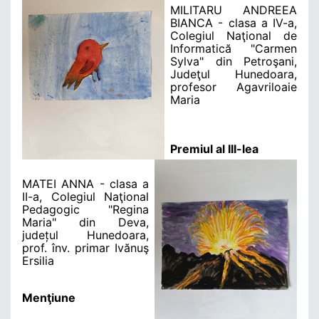
MILITARU ANDREEA
BIANCA
- clasa a IV-a,
Colegiul Naţional de
Informatică "Carmen
Sylva" din Petroşani,
Judeţul Hunedoara,
profesor Agavriloaie
Maria
Premiul al III-lea
MATEI ANNA
- clasa a
II-a, Colegiul Naţional
Pedagogic "Regina
Maria" din Deva,
județul Hunedoara,
prof. înv. primar Ivănuş
Ersilia
Menţiune