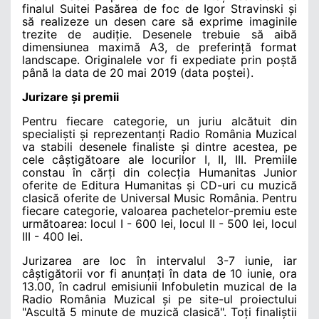
finalul Suitei Pasărea de foc de Igor Stravinski și
să realizeze un desen care să exprime imaginile
trezite de audiție. Desenele trebuie să aibă
dimensiunea maximă A3, de preferință format
landscape. Originalele vor fi expediate prin poștă
până la data de 20 mai 2019 (data poștei).
Jurizare și premii
Pentru fiecare categorie, un juriu alcătuit din
specialiști și reprezentanți Radio România Muzical
va stabili desenele finaliste și dintre acestea, pe
cele câștigătoare ale locurilor I, II, III. Premiile
constau în cărți din colecția Humanitas Junior
oferite de Editura Humanitas și CD-uri cu muzică
clasică oferite de Universal Music România. Pentru
fiecare categorie, valoarea pachetelor-premiu este
următoarea: locul I - 600 lei, locul II - 500 lei, locul
III - 400 lei.
Jurizarea are loc în intervalul 3-7 iunie, iar
câștigătorii vor fi anunțați în data de 10 iunie, ora
13.00, în cadrul emisiunii Infobuletin muzical de la
Radio România Muzical și pe site-ul proiectului
"Ascult
ă 5 minute de muzică clasică
". To
ți finaliștii