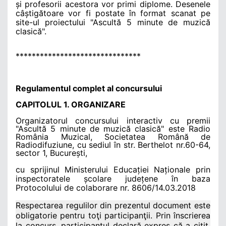
și profesorii acestora vor primi diplome. Desenele
câștigătoare vor fi postate în format scanat pe
site-ul proiectului
"Ascult
ă 5 minute de muzică
clasică
".
*******************************
Regulamentul complet al concursului
CAPITOLUL 1. ORGANIZARE
Organizatorul concursului interactiv cu premii
"Ascultă 5 minute de muzică clasică" este Radio
România Muzical, Societatea Română de
Radiodifuziune, cu sediul în str. Berthelot nr.60-64,
sector 1, București,
cu sprijinul Ministerului Educației Naționale prin
inspectoratele școlare județene în baza
Protocolului de colaborare nr. 8606/14.03.2018
Respectarea regulilor din prezentul document este
obligatorie pentru toţi participanţii. Prin înscrierea
la concurs, participantul declară expres că a citit,