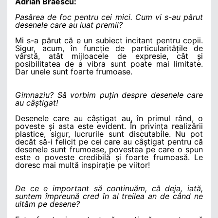
Adrian Brăescu:
Pasărea de foc pentru cei mici. Cum vi s-au părut
desenele care au luat premii?
Mi s-a părut că e un subiect incitant pentru copii.
Sigur, acum, în funcție de particularitățile de
vârstă, atât mijloacele de expresie, cât și
posibilitatea de a vibra sunt poate mai limitate.
Dar unele sunt foarte frumoase.
Gimnaziu? Să vorbim puțin despre desenele care
au câștigat!
Desenele care au câștigat au, în primul rând, o
poveste și asta este evident. În privința realizării
plastice, sigur, lucrurile sunt discutabile. Nu pot
decât să-i felicit pe cei care au câștigat pentru că
desenele sunt frumoase, povestea pe care o spun
este o poveste credibilă și foarte frumoasă. Le
doresc mai multă inspirație pe viitor!
De ce e important să continuăm, că deja, iată,
suntem împreună cred în al treilea an de când ne
uităm pe desene?