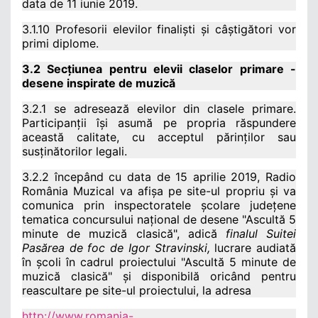
data de 11 iunie 2019.
3.1.10 Profesorii elevilor finaliști și câștigători vor
primi diplome.
3.2 Secțiunea pentru elevii claselor primare -
desene inspirate de muzică
3.2.1 se adresează elevilor din clasele primare.
Participanții își asumă pe propria răspundere
această calitate, cu acceptul părinților sau
susținătorilor legali.
3.2.2 începând cu data de 15 aprilie 2019, Radio
România Muzical va afișa pe site-ul propriu și va
comunica prin inspectoratele școlare județene
tematica concursului național de desene "Ascultă 5
minute de muzică clasică", adică
finalul Suitei
Pasărea de foc de Igor Stravinski,
lucrare audiată
în școli în cadrul proiectului "Ascultă 5 minute de
muzică clasică" și disponibilă oricând pentru
reascultare pe site-ul proiectului, la adresa
http://www.romania-