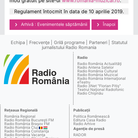
mod gratuit pe site-ul
www.romania-muzical.ro
.
Regulament întocmit în data de 10 aprilie 2019.
Arhivă : Evenimentele săptămânii
Înapoi
Echipa
Frecvenţe
Grilă programe
Parteneri
Statutul
jurnalistului Radio Romania
Radio
Radio România Actualităţi
Radio Antena Satelor
Radio România Cultural
Radio România Muzical
Radio România Internaţional
eTeatru
Radio 3Net "Florian Pitiş"
Teatrul Naţional Radiofonic
Radio Chişinău
Reţeaua Regională
Publicaţii
România Regional
Politica Românească
Radio România Bucureşti FM
Editura Casa Radio
Radio România Braşov FM
Radio Arhive
Radio România Cluj
Agenţie de presă
Radio România Constanţa
Radio România Vacanţa
RADOR