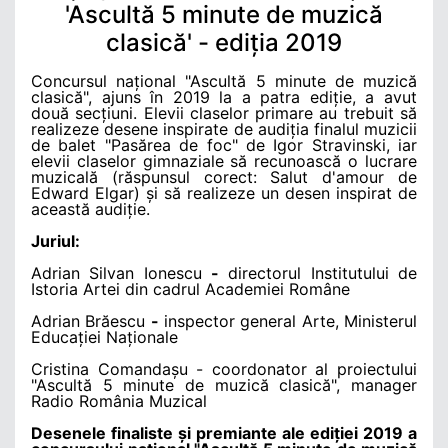
'Ascultă 5 minute de muzică
clasică' - ediția 2019
Concursul național "Ascultă 5 minute de muzică
clasică", ajuns în 2019 la a patra ediție, a avut
două secțiuni. Elevii claselor primare au trebuit să
realizeze desene inspirate de audiția finalul muzicii
de balet "Pasărea de foc" de Igor Stravinski, iar
elevii claselor gimnaziale să recunoască o lucrare
muzicală (răspunsul corect: Salut d'amour de
Edward Elgar) și să realizeze un desen inspirat de
această audiție.
Juriul:
Adrian Silvan Ionescu
-
directorul Institutului de
Istoria Artei din cadrul Academiei Române
Adrian Brăescu
-
inspector general Arte, Ministerul
Educației Naționale
Cristina Comandașu - coordonator al proiectului
"Ascultă 5 minute de muzică clasică", manager
Radio România Muzical
Desenele finaliste și premiante ale ediției 2019 a