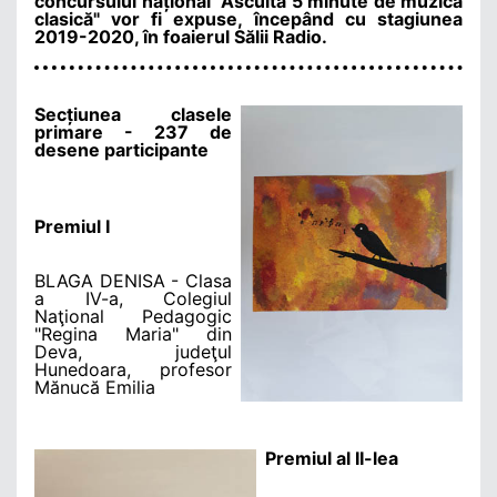
concursului național "Ascult
ă 5 minute de muzică
clasică
" vor fi expuse,
începând cu stagiunea
2019-2020, în foaierul Sălii Radio.
Secțiunea clasele
primare - 237 de
desene participante
Premiul I
BLAGA DENISA - Clasa
a IV-a, Colegiul
Naţional Pedagogic
"Regina Maria" din
Deva, judeţul
Hunedoara, profesor
Mănucă Emilia
Premiul al II-lea