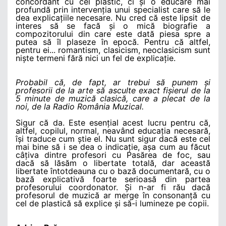
concordant cu cel plastic, ci și o educare mai
profundă prin intervenția unui specialist care să le
dea explicațiile necesare. Nu cred că este lipsit de
interes să se facă și o mică biografie a
compozitorului din care este dată piesa spre a
putea să îl plaseze în epocă. Pentru că altfel,
pentru ei... romantism, clasicism, neoclasicism sunt
niște termeni fără nici un fel de explicație.
Probabil că, de fapt, ar trebui să punem și
profesorii de la arte să asculte exact fișierul de la
5 minute de muzică clasică, care a plecat de la
noi, de la Radio România Muzical.
Sigur că da. Este esențial acest lucru pentru că,
altfel, copilul, normal, neavând educația necesară,
își traduce cum știe el. Nu sunt sigur dacă este cel
mai bine să i se dea o indicație, așa cum au făcut
câțiva dintre profesori cu Pasărea de foc, sau
dacă să lăsăm o libertate totală, dar această
libertate întotdeauna cu o bază documentară, cu o
bază explicativă foarte serioasă din partea
profesorului coordonator. Și n-ar fi rău dacă
profesorul de muzică ar merge în consonanță cu
cel de plastică să explice și să-i lumineze pe copii.