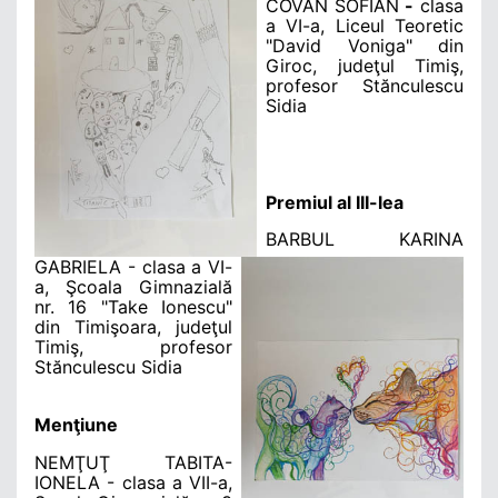
COVAN SOFIAN
-
clasa
a VI-a, Liceul Teoretic
"David Voniga" din
Giroc, judeţul Timiş,
profesor Stănculescu
Sidia
Premiul al III-lea
BARBUL KARINA
GABRIELA
- clasa a VI-
a, Şcoala Gimnazială
nr. 16 "Take Ionescu"
din Timişoara, judeţul
Timiş, profesor
Stănculescu Sidia
Menţiune
NEMŢUŢ TABITA-
IONELA
- clasa a VII-a,