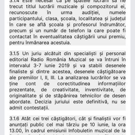
3.1.4 Este necesar ca pe spatele lucrării să fie
trecut titlul lucrării muzicale și compozitorul ei,
recunoscute în urma audiției, numele
participantului, clasa, școala, localitatea și județul
în care se află școala și profesorul îndrumător,
precum și un număr de telefon la care poate fi
contactat în eventualitatea câștigării unui premiu,
pentru înmânarea acestuia.
3.1.5 Un juriu alcătuit din specialiști și personal
editorial Radio România Muzical se va întruni în
intervalul 3-7 iunie 2019 și va stabili desenele
finaliste și dintre acestea, desenele câștigătoare
ale premiilor I, II, III. La analizarea lucrărilor se va
ține cont de corectitudinea informațiilor
prezentate, de creativitate, inventivitate, de
originalitate și de stăpânirea tehnicilor de desen
abordate. Decizia juriului este definitivă, nu se
admit contestații.
3.1.6 Atât cei trei câștigători, cât și finaliștii vor fi
anunțați public cel mai târziu pe 10 iunie, la ora
13.00, în cadrul emisiunii Infobuletin muzical de la