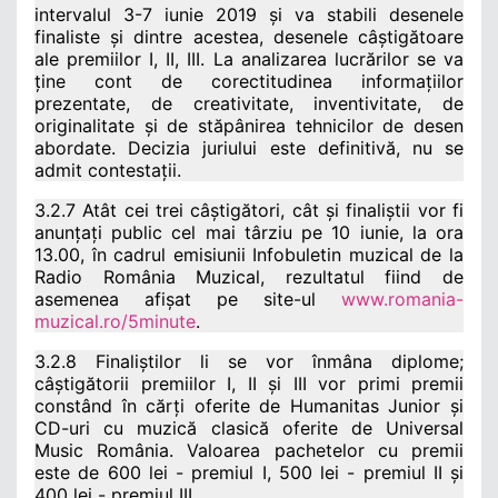
intervalul 3-7 iunie 2019 și va stabili desenele
finaliste și dintre acestea, desenele câștigătoare
ale premiilor I, II, III. La analizarea lucrărilor se va
ține cont de corectitudinea informațiilor
prezentate, de creativitate, inventivitate, de
originalitate și de stăpânirea tehnicilor de desen
abordate. Decizia juriului este definitivă, nu se
admit contestații.
3.2.7 Atât cei trei câștigători, cât și finaliștii vor fi
anunțați public cel mai târziu pe 10 iunie, la ora
13.00, în cadrul emisiunii Infobuletin muzical de la
Radio România Muzical, rezultatul fiind de
asemenea afișat pe site-ul
www.romania-
muzical.ro/5minute
.
3.2.8 Finaliștilor li se vor înmâna diplome;
câștigătorii premiilor I, II și III vor primi premii
constând în cărți oferite de Humanitas Junior și
CD-uri cu muzică clasică oferite de Universal
Music România. Valoarea pachetelor cu premii
este de 600 lei - premiul I, 500 lei - premiul II și
400 lei - premiul III.