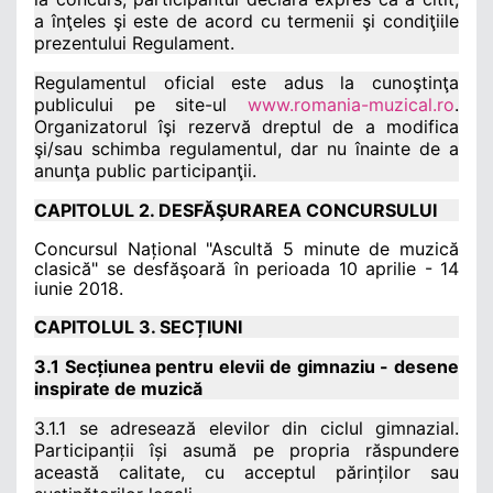
a înţeles şi este de acord cu termenii şi condiţiile
prezentului Regulament.
Regulamentul oficial este adus la cunoştinţa
publicului pe site-ul
www.romania-muzical.ro
.
Organizatorul îşi rezervă dreptul de a modifica
şi/sau schimba regulamentul, dar nu înainte de a
anunţa public participanţii.
CAPITOLUL 2. DESFĂŞURAREA CONCURSULUI
Concursul
Na
țional
"Ascult
ă 5 minute de muzică
clasică
"
se desfăşoară în perioada 10 aprilie - 14
iunie 2018.
CAPITOLUL 3. SECȚIUNI
3.1 Secțiunea pentru elevii de gimnaziu - desene
inspirate de muzică
3.1.1 se adresează elevilor din ciclul gimnazial.
Participanții își asumă pe propria răspundere
această calitate, cu acceptul părinților sau