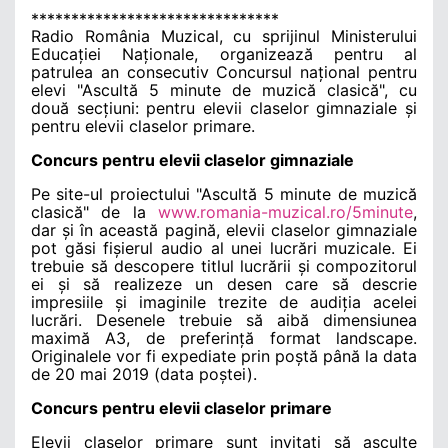
*******************************
Radio Rom
ânia Muzical, cu sprijinul Ministerului
Educației Naționale, organizează pentru al
patrulea an consecutiv Concursul național pentru
elevi
"
Ascultă 5 minute de muzică clasică
", cu
dou
ă secțiuni: pentru elevii claselor gimnaziale și
pentru elevii claselor primare.
Concurs pentru elevii claselor gimnaziale
Pe site-ul proiectului
"Ascult
ă 5 minute de muzică
clasică
" de la
www.romania-muzical.ro/5minute
,
dar și în această pagină, elevii claselor gimnaziale
pot g
ăsi fișierul audio al unei lucrări muzicale. Ei
trebuie să descopere titlul lucrării și compozitorul
ei și să realizeze un desen care să descrie
impresiile și imaginile trezite de audiția acelei
lucrări. Desenele trebuie să aibă dimensiunea
maximă A3, de preferință format landscape.
Originalele vor fi expediate prin poștă până la data
de 20 mai 2019 (data poștei).
Concurs pentru elevii claselor primare
Elevii claselor primare sunt invitați să asculte