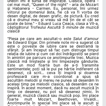
uneori îmi e sursă de inspirație. Clasică, operă -
cel mai mult, "Queen of the night" - aria de Mozart
și Habanera - Carmen. Eu, personal, îmi urmez
viitorul pe domeniul ăsta, fie că va fi vorba de
desen digital, de desen grafic, de pictură. Eu cred
că e drumul meu și vreau să mă țin de el cât se
poate de bine." - Eduard Luca Ceaca, clasa a VII-a,
câștigătorul Trofeului
Ascultă 5 minute de muzică
clasică
"Piesa pe care am ascultat-o este
Salut d'amour
de Edward Elgar. Din primele note mi-a sugerat că
este o poveste de iubire care se destramă la
sfârșit. Și am început să fac cum distruge timpul
relația de iubire și cum cei doi îndrăgostiți se pierd
în amintiri pe parcurs ce anotimpurile trec. Muzica
clasică mă liniștește și îmi limpezește gândurile.
Este un mod foarte bun de a-ți transmite
sentimentele; poți să le pui pe hârtie indiferent că
desenezi, că scrii... ceva îți inspiră și doamna
profesoară care m-a coordonat a spus să
ascultăm melodii și mereu ne punea să desenăm în
același timp pe melodii clasice, să desenăm ce ne
inspiră. În acest moment, dacă nu ascult muzică în
timp ce desenez, nu pot să desenez nimic. În
general, muzică clasică sau muzică pop. Îmi place
foarte mult Mozart, Beethoven, Vivaldi...
Anotimpurile în special îmi place să le ascult și