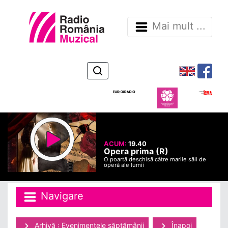
Mai mult ...
ACUM:
19.40
Opera prima (R)
O poartă deschisă către marile săli de
operă ale lumii
Navigare
Arhivă : Evenimentele săptămânii
Înapoi