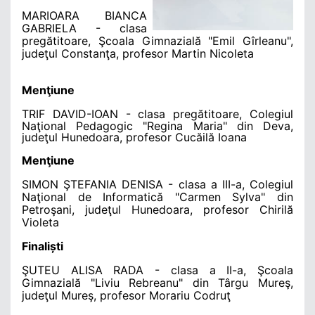
MARIOARA BIANCA
GABRIELA
- clasa
pregătitoare, Şcoala Gimnazială "Emil Gîrleanu",
judeţul Constanţa, profesor Martin Nicoleta
Menţiune
TRIF DAVID-IOAN
- clasa pregătitoare,
Colegiul
Naţional Pedagogic "Regina Maria" din Deva,
judeţul Hunedoara, profesor Cucăilă Ioana
Menţiune
SIMON ŞTEFANIA DENISA
- clasa a III-a, Colegiul
Naţional de Informatică "Carmen Sylva" din
Petroşani, judeţul Hunedoara, profesor Chirilă
Violeta
Finaliști
ŞUTEU ALISA RADA
- clasa a II-a, Şcoala
Gimnazială "Liviu Rebreanu" din Târgu Mureş,
judeţul Mureş, profesor Morariu Codruţ