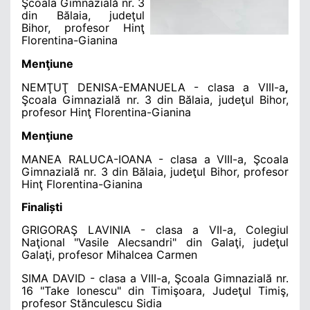
Şcoala Gimnazială nr. 3
din Bălaia, judeţul
Bihor, profesor Hinţ
Florentina-Gianina
Menţiune
NEMŢUŢ DENISA-EMANUELA
- clasa a VIII-a
,
Şcoala Gimnazială nr. 3 din Bălaia, judeţul Bihor,
profesor Hinţ Florentina-Gianina
Menţiune
MANEA RALUCA-IOANA
- clasa a VIII-a, Şcoala
Gimnazială nr. 3 din Bălaia, judeţul Bihor, profesor
Hinţ Florentina-Gianina
Finaliști
GRIGORAŞ LAVINIA
- clasa a VII-a, Colegiul
Naţional "Vasile Alecsandri" din Galaţi, judeţul
Galaţi, profesor Mihalcea Carmen
SIMA DAVID
- clasa a VIII-a, Şcoala Gimnazială nr.
16 "Take Ionescu" din Timişoara, Judeţul Timiş,
profesor Stănculescu Sidia