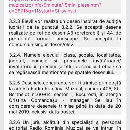
muzical.ro/info/5minute/_5min_piese.htm?
c=2871&g=11&start=Stravinski
3.2.3 Elevii vor realiza un desen inspirat de audiția
lucrării de la punctul 3.2.2. Se acceptă desene
realizate pe foi de desen A3 (preferabil) și A4, de
preferință format landscape. Se acceptă în
concurs un singur desen/elev.
3.2.4. Numele elevului, clasa, școala, localitatea,
județul, numele și prenumele învățătoarei/
învățătorului, precum și titlul desenului trebuie să
se regăsească menționate pe spatele desenului.
3.2.5 Desenele concurente vor fi trimise prin poștă
la adresa Radio România Muzical, camera 406, Str.
Berthelot nr.60-64, sector 1, București, în atenția
Cristina Comandașu - manager. Se iau în
considerare desenele trimise până în data de 20
mai 2019 inclusiv, data poștei.
3.2.6 Un juriu alcătuit din specialiști și personal
editorial Radio România Muzical se va întruni în