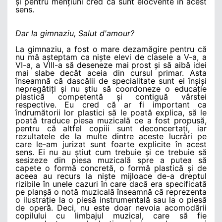
și pentru mențiuni cred că sunt elocvente în acest
sens.
Dar la gimnaziu, Salut d'amour?
La gimnaziu, a fost o mare dezamăgire pentru că
nu mă așteptam ca niște elevi de clasele a V-a, a
VI-a, a VIII-a să deseneze mai prost și să aibă idei
mai slabe decât aceia din cursul primar. Asta
înseamnă că dascălii de specialitate sunt ei înșiși
nepregătiți și nu știu să coordoneze o educație
plastică competentă și contiguă vârstei
respective. Eu cred că ar fi important ca
îndrumătorii lor plastici să le poată explica, să le
poată traduce piesa muzicală ce a fost propusă,
pentru că altfel copiii sunt deconcertați, iar
rezultatele de la multe dintre aceste lucrări pe
care le-am jurizat sunt foarte explicite în acest
sens. Ei nu au știut cum trebuie și ce trebuie să
sesizeze din piesa muzicală spre a putea să
capete o formă concretă, o formă plastică și de
aceea au recurs la niște mijloace de-a dreptul
rizibile în unele cazuri în care dacă era specificată
pe planșă o notă muzicală înseamnă că reprezenta
o ilustrație la o piesă instrumentală sau la o piesă
de operă. Deci, nu este doar nevoia acomodării
copilului cu limbajul muzical, care să fie