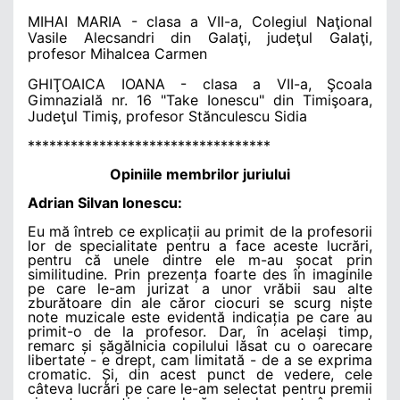
MIHAI MARIA
- clasa a VII-a, Colegiul Naţional
Vasile Alecsandri din Galaţi, judeţul Galaţi,
profesor Mihalcea Carmen
GHIŢOAICA IOANA - clasa a VII-a,
Şcoala
Gimnazială nr. 16 "Take Ionescu" din Timişoara,
Judeţul Timiş, profesor Stănculescu Sidia
**********************************
Opiniile membrilor juriului
Adrian Silvan Ionescu:
Eu mă întreb ce explicații au primit de la profesorii
lor de specialitate pentru a face aceste lucrări,
pentru că unele dintre ele m-au șocat prin
similitudine. Prin prezența foarte des în imaginile
pe care le-am jurizat a unor vrăbii sau alte
zburătoare din ale căror ciocuri se scurg niște
note muzicale este evidentă indicația pe care au
primit-o de la profesor. Dar, în același timp,
remarc și șăgălnicia copilului lăsat cu o oarecare
libertate - e drept, cam limitată - de a se exprima
cromatic. Și, din acest punct de vedere, cele
câteva lucrări pe care le-am selectat pentru premii