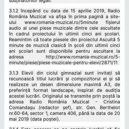
susținătorilor legali.
3.1.2 începând cu data de 15 aprilie 2019, Radio
România Muzical va afișa în prima pagină a site-
ului www.romania-muzical.ro/5minute fișierul
audio al unei piese muzicale dintre cele ascultate
în cadrul proiectului în ultimii cinci ani școlari.
Reamintim că toate piesele din proiectul Ascultă 5
minute de muzică clasică în școli din ultimii cinci
ani școlari sunt disponibile pentru ascultare la
adresa http://www.romania-muzical.ro/5-
minute/piese/piese-muzicale-pentru-elevi/2871/11
3.1.3 Elevii din ciclul gimnazial sunt invitați să
recunoască titlul lucrării și compozitorul ei și să
realizeze un desen dimensiune maximă A3, de
preferință format landscape, inspirat de audiția
acestei lucrări. Originalul se transmite prin poștă la
adresa Radio România Muzical - Cristina
Comandașu (redactor șef), str. Gen. Berthelot
nr.60-64, sector 1, camera 406, până la data de 20
mai 2019 (data poștei).