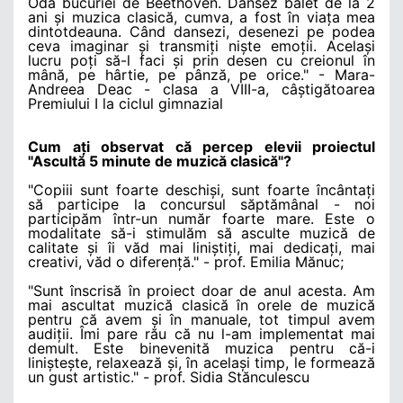
Oda bucuriei de Beethoven. Dansez balet de la 2
ani și muzica clasică, cumva, a fost în viața mea
dintotdeauna. Când dansezi, desenezi pe podea
ceva imaginar și transmiți niște emoții. Același
lucru poți să-l faci și prin desen cu creionul în
mână, pe hârtie, pe pânză, pe orice." - Mara-
Andreea Deac - clasa a VIII-a, câștigătoarea
Premiului I la ciclul gimnazial
Cum ați observat că percep elevii proiectul
"Ascultă 5 minute de muzică clasică"?
"Copiii sunt foarte deschiși, sunt foarte încântați
să participe la concursul săptămânal - noi
participăm într-un număr foarte mare. Este o
modalitate să-i stimulăm să asculte muzică de
calitate și îi văd mai liniștiți, mai dedicați, mai
creativi, văd o diferență." - prof. Emilia Mănuc;
"Sunt înscrisă în proiect doar de anul acesta. Am
mai ascultat muzică clasică în orele de muzică
pentru că avem și în manuale, tot timpul avem
audiții. Îmi pare rău că nu l-am implementat mai
demult. Este binevenită muzica pentru că-i
liniștește, relaxează și, în același timp, le formează
un gust artistic." - prof. Sidia Stănculescu