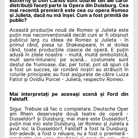
Butterfly și Don Carlos sunt titlurile din ale căror
distribuții faceți parte la Opera din Duisburg. Cea
mai recentă premieră este cea cu opera Romeo
și Julieta, dacă nu mă înșel. Cum a fost primită de
public?
Această producție nouă de Romeo și Julieta este
puțin mai neconvențională decât cum ar fi obișnuit
publicul larg cu ideea de Romeo și Julieta - în
primul rând, piesa lui Shakespeare, în al doilea
rând, toate producțiile clasice de operă. E puțin
adusă în zilele noastre - multă, multă simbolistică,
mult semi-întuneric pe scenă... costumele sunt
destul de frumoase, dar, per total, pot să spun că
a fost un succes, iar românii noștri au strălucit în
rolurile principale; au fost asigurate de către Luiza
Fatiol și Ovidiu Purcel - Julieta, respectiv Romeo.
Mai interpretați pe aceeași scenă și Ford din
Falstaff.
Sigur. Trebuie să fac o completare.
Deutsche Oper
am Rhein
deservește două teatre de operă -
Dusseldorf și Duisburg; mai mare este Dusseldorf,
puțin mai mic este Duisburg, iar Romeo și Julieta a
avut loc la Dusseldorf, Falstaff a fost la Duisburg.
Într-adevăr, a fost o reluare, nu a fost o premieră -