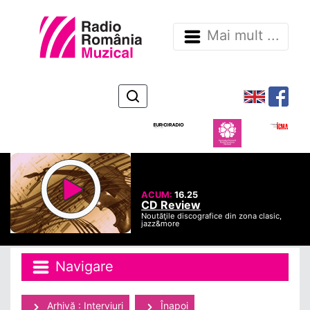
Mai mult ...
ACUM:
16.25
CD Review
Noutăţile discografice din zona clasic,
jazz&more
Navigare
Arhivă : Interviuri
Înapoi