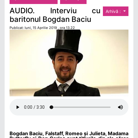
AUDIO. Interviu cu
Arhivă :
baritonul Bogdan Baciu
Publicat: luni, 15 Aprilie 2019 , ora 13.22
Bogdan Baciu, Falstaff, Romeo și Julieta, Madama