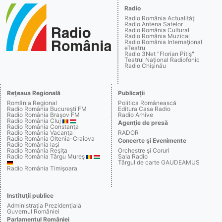
Radio
Radio România Actualităţi
Radio Antena Satelor
Radio România Cultural
Radio România Muzical
Radio România Internaţional
eTeatru
Radio 3Net "Florian Pitiş"
Teatrul Naţional Radiofonic
Radio Chişinău
Reţeaua Regională
Publicaţii
România Regional
Politica Românească
Radio România Bucureşti FM
Editura Casa Radio
Radio România Braşov FM
Radio Arhive
Radio România Cluj
Agenţie de presă
Radio România Constanţa
Radio România Vacanţa
RADOR
Radio România Oltenia-Craiova
Concerte şi Evenimente
Radio România Iaşi
Radio România Reşiţa
Orchestre şi Coruri
Radio România Târgu Mureş
Sala Radio
Târgul de carte GAUDEAMUS
Radio România Timişoara
Instituţii publice
Administraţia Prezidenţială
Guvernul României
Parlamentul României