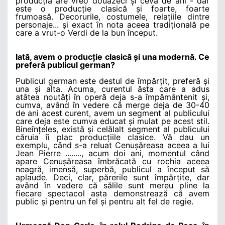
producția are vreo douăzeci și ceva de ani - dar
este o producție clasică și foarte, foarte
frumoasă. Decorurile, costumele, relațiile dintre
personaje... și exact în nota aceea tradițională pe
care a vrut-o Verdi de la bun început.
Iată, avem o producție clasică și una modernă. Ce
preferă publicul german?
Publicul german este destul de împărțit, preferă și
una și alta. Acuma, curentul ăsta care a adus
atâtea noutăți în operă deja s-a împământenit și,
cumva, având în vedere că merge deja de 30-40
de ani acest curent, avem un segment al publicului
care deja este cumva educat și mulat pe acest stil.
Bineînțeles, există și celălalt segment al publicului
căruia îi plac producțiile clasice. Vă dau un
exemplu, când s-a reluat Cenușăreasa aceea a lui
Jean Pierre ........, acum doi ani, momentul când
apare Cenușăreasa îmbrăcată cu rochia aceea
neagră, imensă, superbă, publicul a început să
aplaude. Deci, clar, părerile sunt împărțite, dar
având în vedere că sălile sunt mereu pline la
fiecare spectacol asta demonstrează că avem
public și pentru un fel și pentru alt fel de regie.