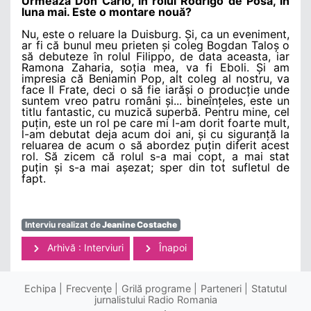
Urmează Don Carlo, în rolul Rodrigo de Posa, în
luna mai. Este o montare nouă?
Nu, este o reluare la Duisburg. Și, ca un eveniment,
ar fi că bunul meu prieten și coleg Bogdan Taloș o
să debuteze în rolul Filippo, de data aceasta, iar
Ramona Zaharia, soția mea, va fi Eboli. Și am
impresia că Beniamin Pop, alt coleg al nostru, va
face Il Frate, deci o să fie iarăși o producție unde
suntem vreo patru români și... bineînțeles, este un
titlu fantastic, cu muzică superbă. Pentru mine, cel
puțin, este un rol pe care mi l-am dorit foarte mult,
l-am debutat deja acum doi ani, și cu siguranță la
reluarea de acum o să abordez puțin diferit acest
rol. Să zicem că rolul s-a mai copt, a mai stat
puțin și s-a mai așezat; sper din tot sufletul de
fapt.
Interviu realizat de
Jeanine Costache
Arhivă : Interviuri
Înapoi
Echipa
Frecvenţe
Grilă programe
Parteneri
Statutul
jurnalistului Radio Romania