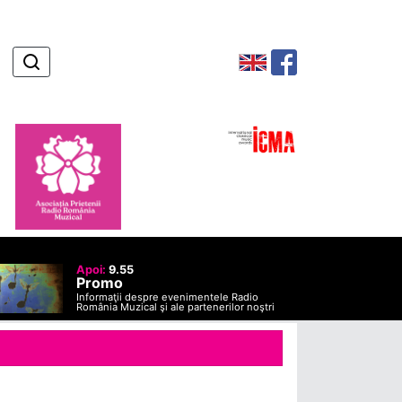
Apoi:
9.55
Promo
Informaţii despre evenimentele Radio
România Muzical şi ale partenerilor noştri