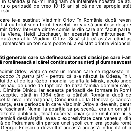
e în Canada și nu-mi imaginam că întâlnirea noastră de atu
ru o perioadă de vreo 10-15 ani și că ne va apropia atât
i săi.
are le-a susținut Vladimir Orlov în România după reven
ist cu totul și cu totul deosebit. Vreau să amintesc despre c
imir Orlov. Într-una dintre comisiile din care am făcut parte
 la Viena, Heidi Litschauer, iar aceasta îmi mărturisea:
dată era al lui Vladimir Orlov." Și să știți că astăzi, când
remarcăm un ton cum poate nu a existat printre violonceliș
ți generale care să definească acești clasici pe care i-am
ică românească al cărei continuator sunteți și dumneavoas
adimir Orlov, viața sa este un roman care se regăsește în
 rococo în patru țări
- pentru că s-a născut la Odesa, în 
ui de-al doilea război mondial se afla la Minsk, acolo unde e
ișinău, de unde de fapt era de bază familia domniei sale, ș
cu Dimitrie Dinicu. Iar această perioadă de formare în Româ
 excepție, până în 1964 când a părăsit România după ce
l la nivel internațional, Concursul de la Geneva și carier
anță, este perioada în care Vladimir Orlov a devenit, pent
e fascinant. Numai la apariția sa pe scenă... era un om și 
prezenta publicului, încât cucerea chiar și pe unul care nu ș
tehnică desăvârșită, avea o expresivitate care venea și din
cită de îndrumare din partea unei şcoli cum era școala rom
, George Enescu a dezvoltat această această influență chiar