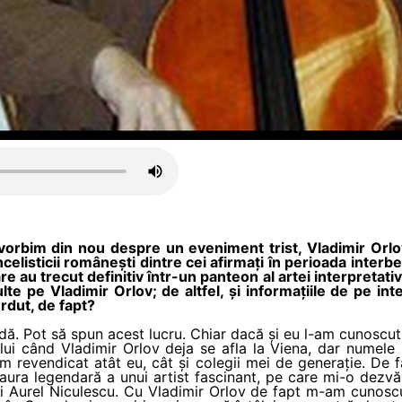
orbim din nou despre un eveniment trist, Vladimir Orlov 
ncelisticii românești dintre cei afirmați în perioada inter
e au trecut definitiv într-un panteon al artei interpretati
e pe Vladimir Orlov; de altfel, și informațiile de pe inte
rdut, de fapt?
ă. Pot să spun acest lucru. Chiar dacă și eu l-am cunoscut 
lui când Vladimir Orlov deja se afla la Viena, dar numele s
m revendicat atât eu, cât și colegii mei de generație. De 
u aura legendară a unui artist fascinant, pe care mi-o dezv
i Aurel Niculescu. Cu Vladimir Orlov de fapt m-am cunoscut