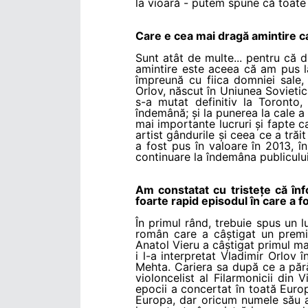
la vioară - putem spune că toate 
Care e cea mai dragă amintire c
Sunt atât de multe... pentru că 
amintire este aceea că am pus l
împreună cu fiica domniei sale, 
Orlov, născut în Uniunea Sovieti
s-a mutat definitiv la Toronto
îndemână; și la punerea la cale a 
mai importante lucruri și fapte c
artist gândurile și ceea ce a trăi
a fost pus în valoare în 2013, în
continuare la îndemâna publicului
Am constatat cu tristețe că înf
foarte rapid episodul în care a f
În primul rând, trebuie spus un l
român care a câștigat un premiu
Anatol Vieru a câștigat primul m
i l-a interpretat Vladimir Orlov î
Mehta. Cariera sa după ce a pără
violoncelist al Filarmonicii din 
epocii a concertat în toată Euro
Europa, dar oricum numele său a