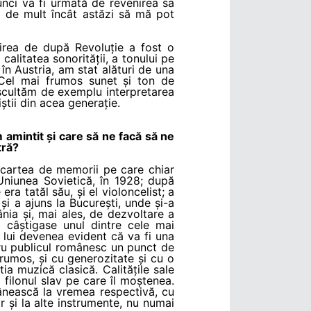
nci va fi urmată de revenirea sa
 de mult încât astăzi să mă pot
irea de după Revoluție a fost o
alitatea sonorității, a tonului pe
 în Austria, am stat alături de una
 "Cel mai frumos sunet și ton de
 ascultăm de exemplu interpretarea
tii din acea generație.
 amintit și care să ne facă să ne
tră?
 cartea de memorii pe care chiar
Uniunea Sovietică, în 1928; după
ra tatăl său, și el violoncelist; a
i a ajuns la București, unde și-a
nia și, mai ales, de dezvoltare a
 câștigase unul dintre cele mai
a lui devenea evident că va fi una
ru publicul românesc un punct de
frumos, și cu generozitate și cu o
tia muzică clasică. Calitățile sale
 filonul slav pe care îl moștenea.
ânească la vremea respectivă, cu
 și la alte instrumente, nu numai