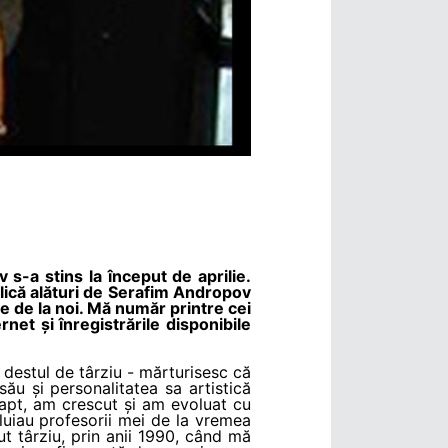
s-a stins la început de aprilie.
belică alături de Serafim Andropov
ve de la noi. Mă număr printre cei
rnet și înregistrările disponibile
destul de târziu - mărturisesc că
ău și personalitatea sa artistică
fapt, am crescut și am evoluat cu
ăluiau profesorii mei de la vremea
 târziu, prin anii 1990, când mă