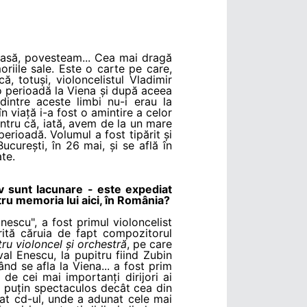
acasă, povesteam... Cea mai dragă
iile sale. Este o carte pe care,
, totuși, violoncelistul Vladimir
o perioadă la Viena și după aceea
intre aceste limbi nu-i erau la
n viață i-a fost o amintire a celor
entru că, iată, avem de la un mare
perioadă. Volumul a fost tipărit și
ucurești, în 26 mai, și se află în
te.
lov sunt lacunare
- este expediat
ntru memoria lui aici, în România?
nescu", a fost primul violoncelist
rită căruia de fapt compozitorul
ru violoncel și orchestră
, pe care
ival Enescu, la pupitru fiind Zubin
d se afla la Viena... a fost prim
 de cei mai importanți dirijori ai
i puțin spectaculos decât cea din
at cd-ul, unde a adunat cele mai