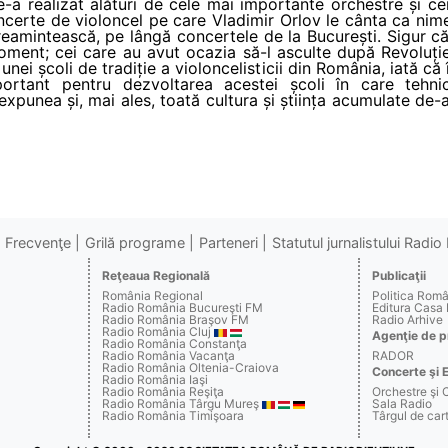
e-a realizat alături de cele mai importante orchestre și cei
rte de violoncel pe care Vladimir Orlov le cânta ca nimeni 
 reamintească, pe lângă concertele de la București. Sigur 
ent; cei care au avut ocazia să-l asculte după Revoluție îș
unei școli de tradiție a violoncelisticii din România, iată că
rtant pentru dezvoltarea acestei școli în care tehni
expunea și, mai ales, toată cultura și știința acumulate de-
Frecvenţe
Grilă programe
Parteneri
Statutul jurnalistului Radi
Reţeaua Regională
Publicaţii
România Regional
Politica Rom
Radio România Bucureşti FM
Editura Casa
Radio România Braşov FM
Radio Arhive
Radio România Cluj
Agenţie de p
Radio România Constanţa
Radio România Vacanţa
RADOR
Radio România Oltenia-Craiova
Concerte şi 
Radio România Iaşi
Radio România Reşiţa
Orchestre şi 
Radio România Târgu Mureş
Sala Radio
Radio România Timişoara
Târgul de c