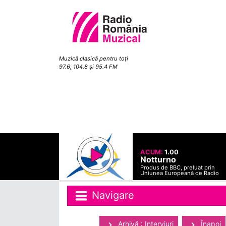
Muzică clasică pentru toţi
97.6, 104.8 şi 95.4 FM
ACUM:
1.00
Notturno
Produs de BBC, preluat prin
Uniunea Europeană de Radio
Navigare
Arhivă : Interviuri
Înapoi