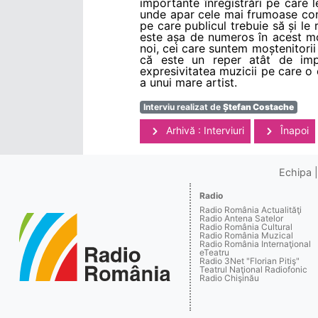
importante înregistrări pe care l
unde apar cele mai frumoase conce
pe care publicul trebuie să și le
este așa de numeros în acest mom
noi, cei care suntem moștenitorii 
că este un reper atât de impo
expresivitatea muzicii pe care o 
a unui mare artist.
Interviu realizat de
Ștefan Costache
Arhivă : Interviuri
Înapoi
Echipa
Radio
Radio România Actualităţi
Radio Antena Satelor
Radio România Cultural
Radio România Muzical
Radio România Internaţional
eTeatru
Radio 3Net "Florian Pitiş"
Teatrul Naţional Radiofonic
Radio Chişinău