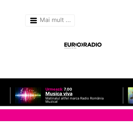
Mai mult ...
Urmează:
7.00
Musica viva
Matinalul altfel marca Radio România
Muzical