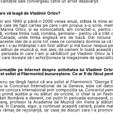
calitățile sale convergeau către un artist desăvârșit.
are vă leagă de Vladimir Orlov?
din anii 1990 și până-n 2006 venea anual, stătea la mine 
a cale de fapt cartea pe care i-am propus s-o scrie, memor
Marina Orlov, și ea violoncelistă, am corectat-o, pentru că
că, vorbea limba rusă, româna, germana - pentru că a trăit 
, Canada, unde limba engleză era de bază. Dar niciuna d
acestei idei de a scrie tot ceea ce considera domnia sa că î
are i s-au întâmplat i-am fost alături și mă bucur nespus p
t alături de muzică și, mai ales, de oameni în toată această 
 perioada în care l-am și sărbătorit pe Vladimir Orlov la B
 care dorește să-l achiziționeze la magazinele de specialita
ormațiile pe internet despre activitatea lui Vladimir Or
ost solist al Filarmonicii bucureștene. Ce ar fi de făcut pe
ucru: pe lângă faptul că era solist al Filarmonicii "George E
 la Concursul Internațional de la Geneva, este cel dato
are concurs internațional prin compoziția sa,
Concertul pent
n primă audiție și nu alături de oricine, ci chiar la un Fest
sit România a devenit, cel puțin în perioada europeană, cân
Viena, profesor la Academia de Muzică din Viena și alături
pa. În Canada, sigur, a continuat această carieră, poate ma
 rămas de rezonanță, iar casa de discuri care i-a promov