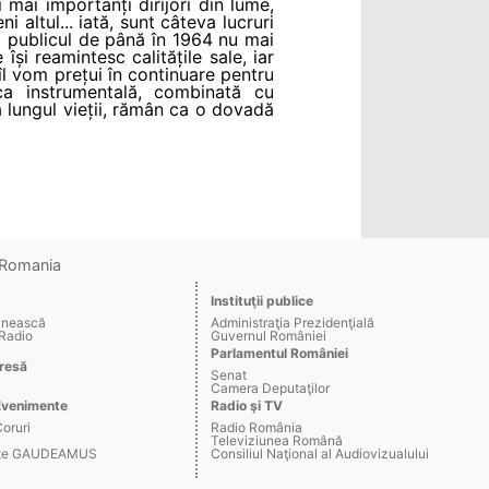
 mai importanți dirijori din lume,
altul... iată, sunt câteva lucruri
că publicul de până în 1964 nu mai
i reamintesc calitățile sale, iar
 îl vom prețui în continuare pentru
ca instrumentală, combinată cu
a lungul vieții, rămân ca o dovadă
o Romania
Instituţii publice
ânească
Administraţia Prezidenţială
 Radio
Guvernul României
Parlamentul României
resă
Senat
Camera Deputaţilor
Evenimente
Radio şi TV
Coruri
Radio România
Televiziunea Română
arte GAUDEAMUS
Consiliul Naţional al Audiovizualului