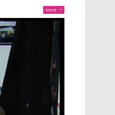
Arhivă :