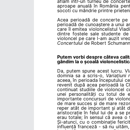
aflam într-un turneu de concert
aproape anuală în România pent
socoti cu mândrie printre prieteni
Acea perioadă de concerte pe c
perioadă de cunoaștere a unui art
care îl emitea violoncelistul Vlad
dintre fostele sale studente de
violoncel pe care l-am auzit vreo
Concertului
de Robert Schumann, 
Putem vorbi despre câteva calită
gândim la o școală violoncelist
Da, putem spune acest lucru. Vl
domnia sa a scris-o,
Variațiuni
aceea, în perioada începutului cel
revenit după acea perioadă la Ch
continuat studiile de violoncel 
unei personalități cu totul de
importante concursuri de violonce
de mare succes și de mare rezon
reper atât de important și atât d
aristocrație în felul lui de a se 
erau totale; în sensul că avea o 
Și-atunci, cu o combinație feri
influență franceză - să nu uităm