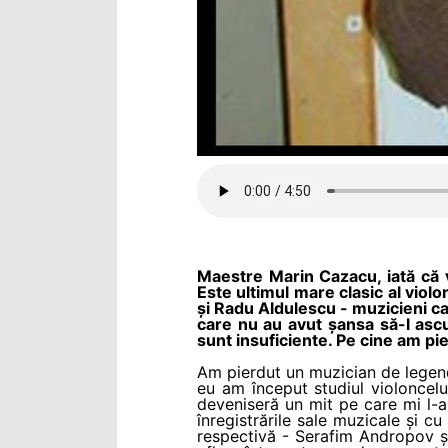
Maestre Marin Cazacu, iată că v
Este ultimul mare clasic al violo
și Radu Aldulescu - muzicieni car
care nu au avut șansa să-l ascult
sunt insuficiente. Pe cine am pie
Am pierdut un muzician de legend
eu am început studiul violoncelu
deveniseră un mit pe care mi l-a
înregistrările sale muzicale și c
respectivă - Serafim Andropov ș