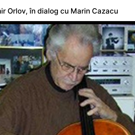
r Orlov, în dialog cu Marin Cazacu