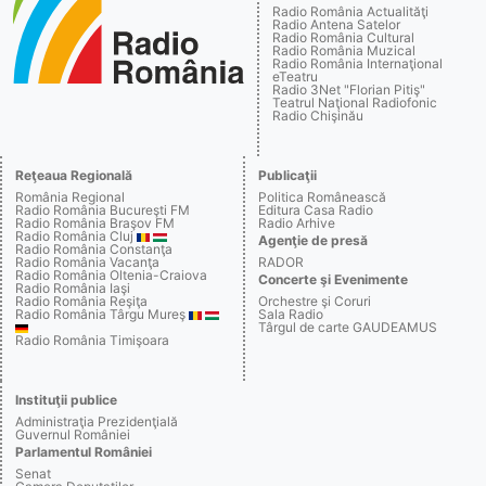
Radio România Actualităţi
Radio Antena Satelor
Radio România Cultural
Radio România Muzical
Radio România Internaţional
eTeatru
Radio 3Net "Florian Pitiş"
Teatrul Naţional Radiofonic
Radio Chişinău
Reţeaua Regională
Publicaţii
România Regional
Politica Românească
Radio România Bucureşti FM
Editura Casa Radio
Radio România Braşov FM
Radio Arhive
Radio România Cluj
Agenţie de presă
Radio România Constanţa
Radio România Vacanţa
RADOR
Radio România Oltenia-Craiova
Concerte şi Evenimente
Radio România Iaşi
Radio România Reşiţa
Orchestre şi Coruri
Radio România Târgu Mureş
Sala Radio
Târgul de carte GAUDEAMUS
Radio România Timişoara
Instituţii publice
Administraţia Prezidenţială
Guvernul României
Parlamentul României
Senat