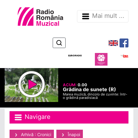
Mai mult ...
ACUM:
0.00
Grădina de sunete (R)
Marea muzică, dincolo de cuvinte: într-
o grădină paradisiacă
Navigare
Arhivă : Cronici
Înapoi