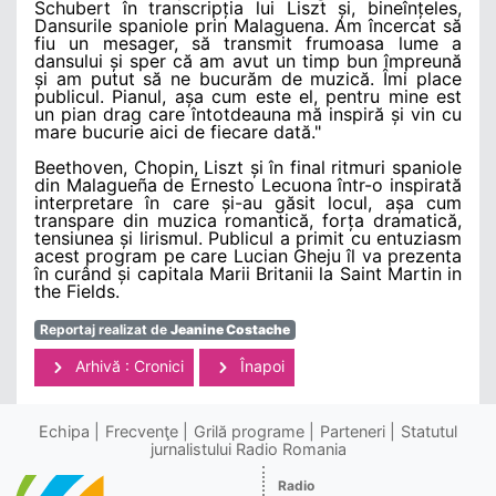
Schubert în transcripția lui Liszt și, bineînțeles,
Dansurile spaniole prin Malaguena. Am încercat să
fiu un mesager, să transmit frumoasa lume a
dansului și sper că am avut un timp bun împreună
și am putut să ne bucurăm de muzică. Îmi place
publicul. Pianul, așa cum este el, pentru mine est
un pian drag care întotdeauna mă inspiră și vin cu
mare bucurie aici de fiecare dată."
Beethoven, Chopin, Liszt și în final ritmuri spaniole
din Malagueña de Ernesto Lecuona într-o inspirată
interpretare în care și-au găsit locul, așa cum
transpare din muzica romantică, forța dramatică,
tensiunea și lirismul. Publicul a primit cu entuziasm
acest program pe care Lucian Gheju îl va prezenta
în curând și capitala Marii Britanii la Saint Martin in
the Fields.
Reportaj realizat de
Jeanine Costache
Arhivă : Cronici
Înapoi
Echipa
Frecvenţe
Grilă programe
Parteneri
Statutul
jurnalistului Radio Romania
Radio