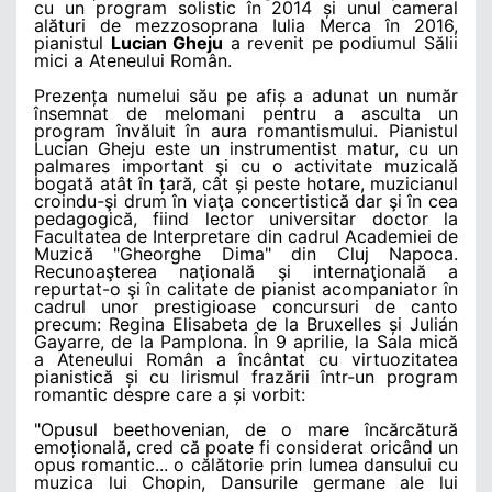
cu un program solistic în 2014 și unul cameral
alături de mezzosoprana Iulia Merca în 2016,
pianistul
Lucian Gheju
a revenit pe podiumul Sălii
mici a Ateneului Român.
Prezența numelui său pe afiș a adunat un număr
însemnat de melomani pentru a asculta un
program învăluit în aura romantismului. Pianistul
Lucian Gheju este un instrumentist matur, cu un
palmares important şi cu o activitate muzicală
bogată atât în țară, cât și peste hotare, muzicianul
croindu-şi drum în viaţa concertistică dar şi în cea
pedagogică, fiind lector universitar doctor la
Facultatea de Interpretare din cadrul Academiei de
Muzică "Gheorghe Dima" din Cluj Napoca.
Recunoaşterea naţională şi internaţională a
repurtat-o şi în calitate de pianist acompaniator în
cadrul unor prestigioase concursuri de canto
precum: Regina Elisabeta de la Bruxelles și Julián
Gayarre, de la Pamplona. În 9 aprilie, la Sala mică
a Ateneului Român a încântat cu virtuozitatea
pianistică și cu lirismul frazării într-un program
romantic despre care a și vorbit:
"Opusul beethovenian, de o mare încărcătură
emoțională, cred că poate fi considerat oricând un
opus romantic... o călătorie prin lumea dansului cu
muzica lui Chopin, Dansurile germane ale lui