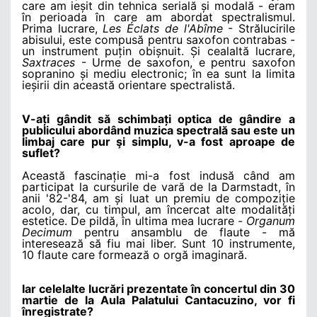
care am ieșit din tehnica serială și modală - eram
în perioada în care am abordat spectralismul.
Prima lucrare,
Les Éclats de l'Abîme
- Strălucirile
abisului, este compusă pentru saxofon contrabas -
un instrument puțin obișnuit. Și cealaltă lucrare,
Saxtraces
- Urme de saxofon, e pentru saxofon
sopranino și mediu electronic; în ea sunt la limita
ieșirii din această orientare spectralistă.
V-ați gândit să schimbați optica de gândire a
publicului abordând muzica spectrală sau este un
limbaj care pur şi simplu, v-a fost aproape de
suflet?
Această fascinație mi-a fost indusă când am
participat la cursurile de vară de la Darmstadt, în
anii '82-'84, am și luat un premiu de compoziție
acolo, dar, cu timpul, am încercat alte modalități
estetice. De pildă, în ultima mea lucrare -
Organum
Decimum
pentru ansamblu de flaute - mă
interesează să fiu mai liber. Sunt 10 instrumente,
10 flaute care formează o orgă imaginară.
Iar celelalte lucrări prezentate în concertul din 30
martie de la Aula Palatului Cantacuzino, vor fi
înregistrate?