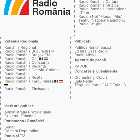
Radio România Cultural
Radio România Muzical
Radio România Internaţional
eTeatru
Radio 3Net "Florian Pitiş"
Teatrul Naţional Radiofonic
Radio Chişinău
Reţeaua Regională
Publicaţii
România Regional
Politica Românească
Radio România Bucureşti FM
Editura Casa Radio
Radio România Braşov FM
Radio Arhive
Radio România Cluj
Agenţie de presă
Radio România Constanţa
Radio România Vacanţa
RADOR
Radio România Oltenia-Craiova
Concerte şi Evenimente
Radio România Iaşi
Radio România Reşiţa
Orchestre şi Coruri
Radio România Târgu Mureş
Sala Radio
Târgul de carte GAUDEAMUS
Radio România Timişoara
Instituţii publice
Administraţia Prezidenţială
Guvernul României
Parlamentul României
Senat
Camera Deputaţilor
Radio şi TV