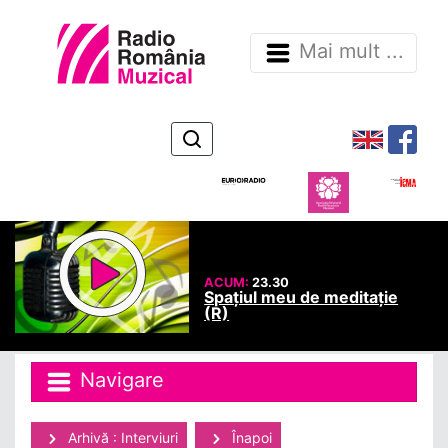
Mai mult ...
ACUM:
23.30
Spațiul meu de meditație
(R)
Navigare
Arhivă : Interviuri
Înapoi