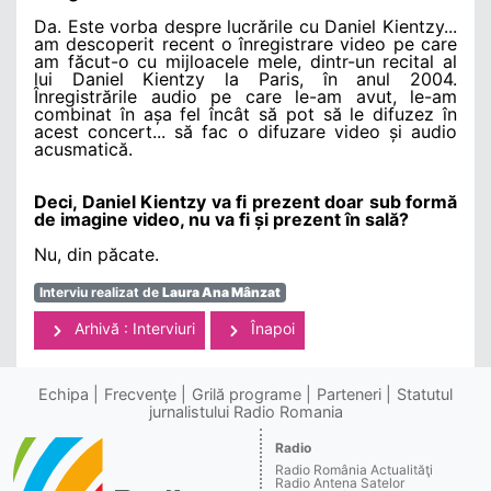
Da. Este vorba despre lucrările cu Daniel Kientzy...
am descoperit recent o înregistrare video pe care
am făcut-o cu mijloacele mele, dintr-un recital al
lui Daniel Kientzy la Paris, în anul 2004.
Înregistrările audio pe care le-am avut, le-am
combinat în așa fel încât să pot să le difuzez în
acest concert... să fac o difuzare video și audio
acusmatică.
Deci, Daniel Kientzy va fi prezent doar sub formă
de imagine video, nu va fi și prezent în sală?
Nu, din păcate.
Interviu realizat de
Laura Ana Mânzat
Arhivă : Interviuri
Înapoi
Echipa
Frecvenţe
Grilă programe
Parteneri
Statutul
jurnalistului Radio Romania
Radio
Radio România Actualităţi
Radio Antena Satelor