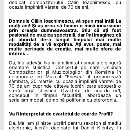
dedicat compozitorului Călin Ioachimescu, cu
ocazia împlinirii vârstei de 70 de ani.
Domnule Călin Ioachimescu, vă spun mai întâi La
mulți ani! Şi aș vrea să facem o mică incursiune
prin creația dumneavoastră. Știu că ați fost
pasionat de muzica spectrală, dar îmi imaginez că
ați abordat de-a lungul timpului mai multe
modalități de a vă exprima. Ați avut, poate, mai
multe perioade de creație, mai multe sfere de
interes...
Da, într-adevăr. Nu m-am limitat numai la o singură
orientare stilistică. Concertul pe care Uniunea
Compozitorilor și Muzicologilor din România în
colaborare cu Muzeul "Enescu" îl organizează
sâmbătă, 30 martie, cu ocazia împlinirii vârstei de
70 de ani cuprinde câteva lucrări care acoperă o
sferă largă stilistică. Cvartetul de coarde nr.1,
conceput în timpul facultății, abordează un
serialism modal, combină polifonia cu eterofonia...
Va fi interpretat de cvartetul de coarde Profil?
Da. Mai am şi niște lucrări pentru saxofon și mediu
electronic, lucrări dedicate lui Daniel Kientzy, în