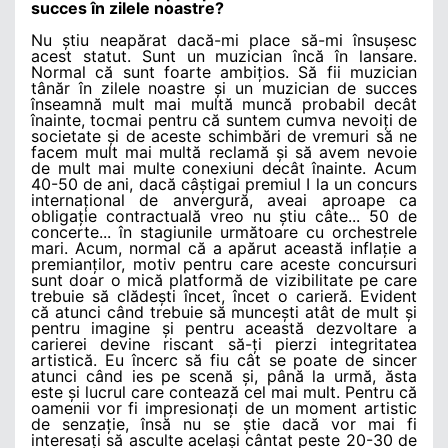
succes în zilele noastre?
Nu știu neapărat dacă-mi place să-mi însușesc
acest statut. Sunt un muzician încă în lansare.
Normal că sunt foarte ambițios. Să fii muzician
tânăr în zilele noastre și un muzician de succes
înseamnă mult mai multă muncă probabil decât
înainte, tocmai pentru că suntem cumva nevoiți de
societate și de aceste schimbări de vremuri să ne
facem mult mai multă reclamă și să avem nevoie
de mult mai multe conexiuni decât înainte. Acum
40-50 de ani, dacă câștigai premiul I la un concurs
internațional de anvergură, aveai aproape ca
obligație contractuală vreo nu știu câte... 50 de
concerte... în stagiunile următoare cu orchestrele
mari. Acum, normal că a apărut această inflație a
premianților, motiv pentru care aceste concursuri
sunt doar o mică platformă de vizibilitate pe care
trebuie să clădești încet, încet o carieră. Evident
că atunci când trebuie să muncești atât de mult și
pentru imagine și pentru această dezvoltare a
carierei devine riscant să-ți pierzi integritatea
artistică. Eu încerc să fiu cât se poate de sincer
atunci când ies pe scenă și, până la urmă, ăsta
este și lucrul care contează cel mai mult. Pentru că
oamenii vor fi impresionați de un moment artistic
de senzație, însă nu se știe dacă vor mai fi
interesați să asculte același cântat peste 20-30 de