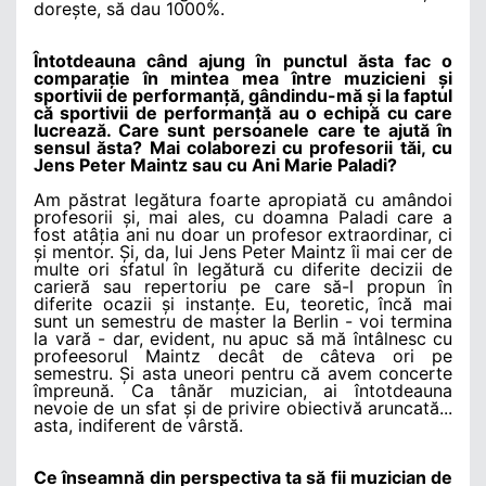
dorește, să dau 1000%.
Întotdeauna când ajung în punctul ăsta fac o
comparație în mintea mea între muzicieni și
sportivii de performanță, gândindu-mă și la faptul
că sportivii de performanță au o echipă cu care
lucrează. Care sunt persoanele care te ajută în
sensul ăsta? Mai colaborezi cu profesorii tăi, cu
Jens Peter Maintz sau cu Ani Marie Paladi?
Am păstrat legătura foarte apropiată cu amândoi
profesorii și, mai ales, cu doamna Paladi care a
fost atâția ani nu doar un profesor extraordinar, ci
și mentor. Și, da, lui Jens Peter Maintz îi mai cer de
multe ori sfatul în legătură cu diferite decizii de
carieră sau repertoriu pe care să-l propun în
diferite ocazii și instanțe. Eu, teoretic, încă mai
sunt un semestru de master la Berlin - voi termina
la vară - dar, evident, nu apuc să mă întâlnesc cu
profeesorul Maintz decât de câteva ori pe
semestru. Și asta uneori pentru că avem concerte
împreună. Ca tânăr muzician, ai întotdeauna
nevoie de un sfat și de privire obiectivă aruncată...
asta, indiferent de vârstă.
Ce înseamnă din perspectiva ta să fii muzician de