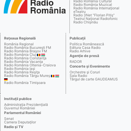
Radio România Cultural
Radio România Muzical
Radio România Internaţional
eTeatru
Radio 3Net "Florian Pitiş"
Teatrul Naţional Radiofonic
Radio Chişinău
Reţeaua Regională
Publicaţii
România Regional
Politica Românească
Radio România Bucureşti FM
Editura Casa Radio
Radio România Braşov FM
Radio Arhive
Radio România Cluj
Agenţie de presă
Radio România Constanţa
Radio România Vacanţa
RADOR
Radio România Oltenia-Craiova
Concerte şi Evenimente
Radio România Iaşi
Radio România Reşiţa
Orchestre şi Coruri
Radio România Târgu Mureş
Sala Radio
Târgul de carte GAUDEAMUS
Radio România Timişoara
Instituţii publice
Administraţia Prezidenţială
Guvernul României
Parlamentul României
Senat
Camera Deputaţilor
Radio şi TV