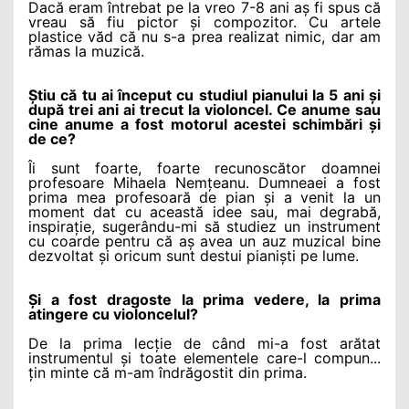
Dacă eram întrebat pe la vreo 7-8 ani aș fi spus că
vreau să fiu pictor și compozitor. Cu artele
plastice văd că nu s-a prea realizat nimic, dar am
rămas la muzică.
Știu că tu ai început cu studiul pianului la 5 ani și
după trei ani ai trecut la violoncel. Ce anume sau
cine anume a fost motorul acestei schimbări și
de ce?
Îi sunt foarte, foarte recunoscător doamnei
profesoare Mihaela Nemțeanu. Dumneaei a fost
prima mea profesoară de pian și a venit la un
moment dat cu această idee sau, mai degrabă,
inspirație, sugerându-mi să studiez un instrument
cu coarde pentru că aș avea un auz muzical bine
dezvoltat și oricum sunt destui pianiști pe lume.
Și a fost dragoste la prima vedere, la prima
atingere cu violoncelul?
De la prima lecție de când mi-a fost arătat
instrumentul și toate elementele care-l compun...
țin minte că m-am îndrăgostit din prima.