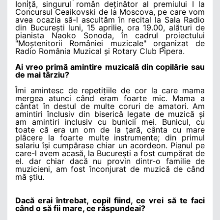
Ioniță, singurul român deținător al premiului I la
Concursul Ceaikovski de la Moscova, pe care vom
avea ocazia să-l ascultăm în recital la Sala Radio
din București luni, 15 aprilie, ora 19.00, alături de
pianista Naoko Sonoda, în cadrul proiectului
"Moștenitorii României muzicale" organizat de
Radio România Muzical și Rotary Club Pipera.
Ai vreo primă amintire muzicală din copilărie sau
de mai târziu?
Îmi amintesc de repetițiile de cor la care mama
mergea atunci când eram foarte mic. Mama a
cântat în destul de multe coruri de amatori. Am
amintiri înclusiv din biserică legate de muzică și
am amintiri inclusiv cu bunicii mei. Bunicul, cu
toate că era un om de la țară, cânta cu mare
plăcere la foarte multe instrumente; din primul
salariu își cumpărase chiar un acordeon. Pianul pe
care-l avem acasă, la București a fost cumpărat de
el. dar chiar dacă nu provin dintr-o familie de
muzicieni, am fost înconjurat de muzică de când
mă știu.
Dacă erai întrebat, copil fiind, ce vrei să te faci
când o să fii mare, ce răspundeai?