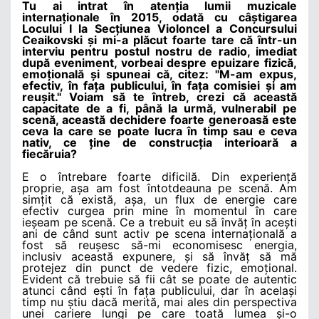
Tu ai intrat în atenția lumii muzicale
internaționale în 2015, odată cu câștigarea
Locului I la Secțiunea Violoncel a Concursului
Ceaikovski și mi-a plăcut foarte tare că într-un
interviu pentru postul nostru de radio, imediat
după eveniment, vorbeai despre epuizare fizică,
emoțională și spuneai că, citez: "M-am expus,
efectiv, în fața publicului, în fața comisiei și am
reușit." Voiam să te întreb, crezi că această
capacitate de a fi, până la urmă, vulnerabil pe
scenă, această dechidere foarte generoasă este
ceva la care se poate lucra în timp sau e ceva
nativ, ce ține de construcția interioară a
fiecăruia?
E o întrebare foarte dificilă. Din experiență
proprie, așa am fost întotdeauna pe scenă. Am
simțit că există, așa, un flux de energie care
efectiv curgea prin mine în momentul în care
ieșeam pe scenă. Ce a trebuit eu să învăț în acești
ani de când sunt activ pe scena internațională a
fost să reușesc să-mi economisesc energia,
inclusiv această expunere, și să învăț să mă
protejez din punct de vedere fizic, emoțional.
Evident că trebuie să fii cât se poate de autentic
atunci când ești în fața publicului, dar în același
timp nu știu dacă merită, mai ales din perspectiva
unei cariere lungi pe care toată lumea și-o