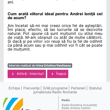
ani.
Cum arată viitorul ideal pentru Andrei Ioniță cel
de acum?
Am încetat să-mi mai creez orice fel de așteptări.
Îmi place, efectiv, să las lucrurile să se dezvolte
natural. Pot spune că sunt mulțumit cu stilul meu
de viață. M-am obișnuit cu atât de multe călătorii.
Și dacă și pe viitor voi reuși să fiu la fel de odihnit
ca până acum sau și mai odihnit voi fi cât se poate
de mulțumit.
Interviu realizat de
Irina Cristina Vasilescu
Arhivă : Interviuri
Înapoi
Echipa
Frecvenţe
Grilă programe
Parteneri
Statutul
jurnalistului Radio Romania
Radio
Radio România Actualităţi
Radio Antena Satelor