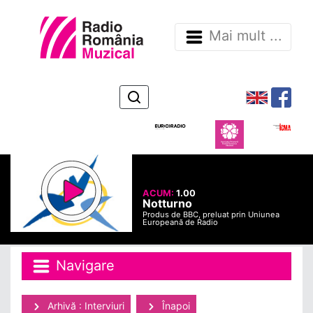
Mai mult ...
ACUM:
1.00
Notturno
Produs de BBC, preluat prin Uniunea
Europeană de Radio
Navigare
Arhivă : Interviuri
Înapoi