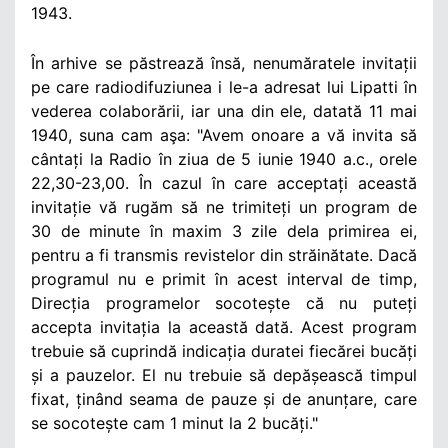
1943.
În arhive se păstrează însă, nenumăratele invitații
pe care radiodifuziunea i le-a adresat lui Lipatti în
vederea colaborării, iar una din ele, datată 11 mai
1940, suna cam aşa: "Avem onoare a vă invita să
cântați la Radio în ziua de 5 iunie 1940 a.c., orele
22,30-23,00. În cazul în care acceptați această
invitație vă rugăm să ne trimiteți un program de
30 de minute în maxim 3 zile dela primirea ei,
pentru a fi transmis revistelor din străinătate. Dacă
programul nu e primit în acest interval de timp,
Direcția programelor socotește că nu puteți
accepta invitația la această dată. Acest program
trebuie să cuprindă indicația duratei fiecărei bucăți
și a pauzelor. El nu trebuie să depășească timpul
fixat, ținând seama de pauze și de anunțare, care
se socotește cam 1 minut la 2 bucăți."