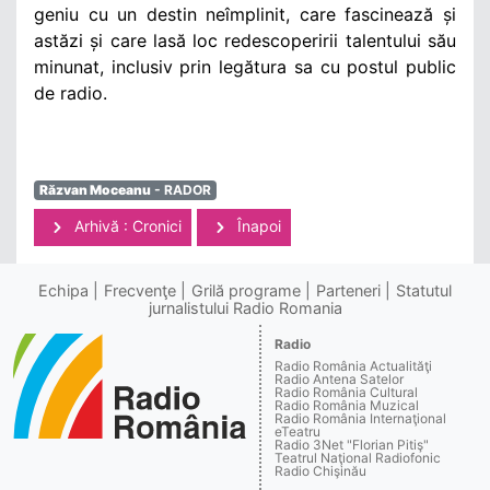
geniu cu un destin neîmplinit, care fascinează și
astăzi și care lasă loc redescoperirii talentului său
minunat, inclusiv prin legătura sa cu postul public
de radio.
Răzvan Moceanu
- RADOR
Arhivă : Cronici
Înapoi
Echipa
Frecvenţe
Grilă programe
Parteneri
Statutul
jurnalistului Radio Romania
Radio
Radio România Actualităţi
Radio Antena Satelor
Radio România Cultural
Radio România Muzical
Radio România Internaţional
eTeatru
Radio 3Net "Florian Pitiş"
Teatrul Naţional Radiofonic
Radio Chişinău