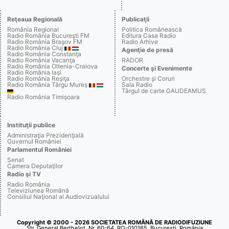
Reţeaua Regională
Publicaţii
România Regional
Politica Românească
Radio România Bucureşti FM
Editura Casa Radio
Radio România Braşov FM
Radio Arhive
Radio România Cluj
Agenţie de presă
Radio România Constanţa
Radio România Vacanţa
RADOR
Radio România Oltenia-Craiova
Concerte şi Evenimente
Radio România Iaşi
Radio România Reşiţa
Orchestre şi Coruri
Radio România Târgu Mureş
Sala Radio
Târgul de carte GAUDEAMUS
Radio România Timişoara
Instituţii publice
Administraţia Prezidenţială
Guvernul României
Parlamentul României
Senat
Camera Deputaţilor
Radio şi TV
Radio România
Televiziunea Română
Consiliul Naţional al Audiovizualului
Copyright © 2000 - 2026 SOCIETATEA ROMÂNĂ DE RADIODIFUZIUNE
Str. General Berthelot, Nr. 60-64, RO-010165, Bucureşti, România