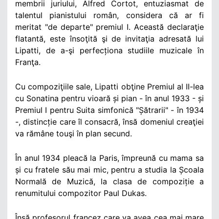
membrii juriului, Alfred Cortot, entuziasmat de
talentul pianistului român, considera că ar fi
meritat "de departe" premiul I. Această declaraţie
flatantă, este însoţită şi de invitaţia adresată lui
Lipatti, de a-şi perfecționa studiile muzicale în
Franţa.
Cu compoziţiile sale, Lipatti obţine Premiul al II-lea
cu Sonatina pentru vioară și pian - în anul 1933 - și
Premiul I pentru Suita simfonică "Șătrarii" - în 1934
-, distincție care îl consacră, însă domeniul creaţiei
va rămâne touşi în plan secund.
În anul 1934 pleacă la Paris, împreună cu mama sa
și cu fratele său mai mic, pentru a studia la Școala
Normală de Muzică, la clasa de compoziție a
renumitului compozitor Paul Dukas.
Însă profesorul francez care va avea cea mai mare