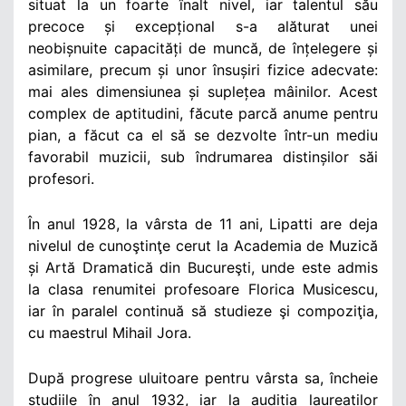
situat la un foarte înalt nivel, iar talentul său
precoce și excepțional s-a alăturat unei
neobișnuite capacități de muncă, de înțelegere și
asimilare, precum și unor însușiri fizice adecvate:
mai ales dimensiunea și suplețea mâinilor. Acest
complex de aptitudini, făcute parcă anume pentru
pian, a făcut ca el să se dezvolte într-un mediu
favorabil muzicii, sub îndrumarea distinșilor săi
profesori.
În anul 1928, la vârsta de 11 ani, Lipatti are deja
nivelul de cunoştinţe cerut la Academia de Muzică
și Artă Dramatică din Bucureşti, unde este admis
la clasa renumitei profesoare Florica Musicescu,
iar în paralel continuă să studieze şi compoziţia,
cu maestrul Mihail Jora.
După progrese uluitoare pentru vârsta sa, încheie
studiile în anul 1932, iar la audiția laureaților