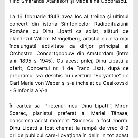
fiind Smaranda Atanasoff și Madeleine Cocorăscu.
La 16 februarie 1943 avea loc al treilea și ultimul
concert din istoria Simfonicelor Radiodifuziunii
Române cu Dinu Lipatti ca solist, alături de
olandezul Willem Mengelberg, artistul cu cea mai
îndelungată activitate ca dirijor principal al
Orchestrei Concertgebouw din Amsterdam (între
anii 1895 și 1945). Cu acest prilej, Dinu Lipatti a
oferit, Concertul nr. 1 de Franz Liszt, după ce
programul s-a deschis cu uvertura "Euryanthe" de
Carl Maria von Weber și s-a încheiat cu Ceaikovski
- Simfonia a V-a.
În cartea sa "Prietenul meu, Dinu Lipatti", Miron
Șoarec, pianistul preferat al Mariei Tănase,
consemna acest moment: "Succesul a fost enorm.
Dinu Lipatti a fost chemat la rampă de vreo 8-9
ori de publicul care-l ovaționa în delir. În tot acest