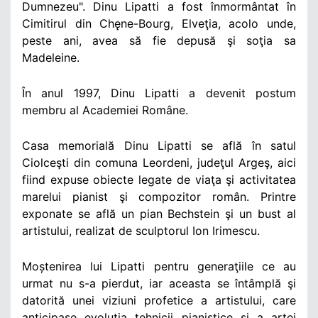
Dumnezeu". Dinu Lipatti a fost înmormântat în
Cimitirul din Chęne-Bourg, Elveţia, acolo unde,
peste ani, avea să fie depusă şi soţia sa
Madeleine.
În anul 1997, Dinu Lipatti a devenit postum
membru al Academiei Române.
Casa memorială Dinu Lipatti se află în satul
Ciolceşti din comuna Leordeni, judeţul Argeş, aici
fiind expuse obiecte legate de viaţa şi activitatea
marelui pianist şi compozitor român. Printre
exponate se află un pian Bechstein şi un bust al
artistului, realizat de sculptorul Ion Irimescu.
Moștenirea lui Lipatti pentru generaţiile ce au
urmat nu s-a pierdut, iar aceasta se întâmplă şi
datorită unei viziuni profetice a artistului, care
anticipase evoluția tehnicii pianistice și a artei