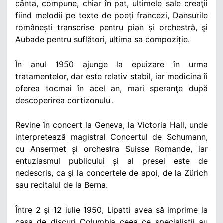
cânta, compune, chiar în pat, ultimele sale creaţii
fiind melodii pe texte de poeți francezi, Dansurile
românești transcrise pentru pian și orchestră, şi
Aubade pentru suflători, ultima sa compoziție.
În anul 1950 ajunge la epuizare în urma
tratamentelor, dar este relativ stabil, iar medicina îi
oferea tocmai în acel an, mari speranţe după
descoperirea cortizonului.
Revine în concert la Geneva, la Victoria Hall, unde
interpretează magistral Concertul de Schumann,
cu Ansermet și orchestra Suisse Romande, iar
entuziasmul publicului și al presei este de
nedescris, ca şi la concertele de apoi, de la Zürich
sau recitalul de la Berna.
Între 2 şi 12 iulie 1950, Lipatti avea să imprime la
casa de discuri Columbia ceea ce specialiştii au