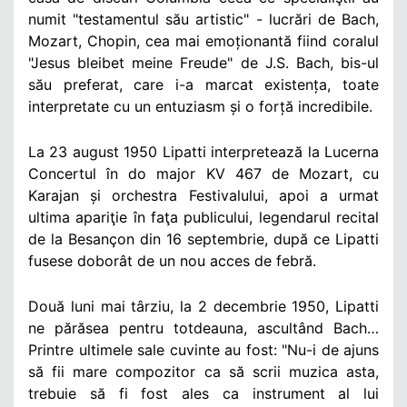
numit "testamentul său artistic" - lucrări de Bach,
Mozart, Chopin, cea mai emoționantă fiind coralul
"Jesus bleibet meine Freude" de J.S. Bach, bis-ul
său preferat, care i-a marcat existența, toate
interpretate cu un entuziasm și o forță incredibile.
La 23 august 1950 Lipatti interpretează la Lucerna
Concertul în do major KV 467 de Mozart, cu
Karajan și orchestra Festivalului, apoi a urmat
ultima apariţie în faţa publicului, legendarul recital
de la Besançon din 16 septembrie, după ce Lipatti
fusese doborât de un nou acces de febră.
Două luni mai târziu, la 2 decembrie 1950, Lipatti
ne părăsea pentru totdeauna, ascultând Bach…
Printre ultimele sale cuvinte au fost: "Nu-i de ajuns
să fii mare compozitor ca să scrii muzica asta,
trebuie să fi fost ales ca instrument al lui