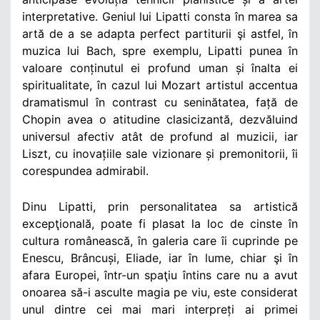
interpretative. Geniul lui Lipatti consta în marea sa
artă de a se adapta perfect partiturii şi astfel, în
muzica lui Bach, spre exemplu, Lipatti punea în
valoare conținutul ei profund uman și înalta ei
spiritualitate, în cazul lui Mozart artistul accentua
dramatismul în contrast cu seninătatea, față de
Chopin avea o atitudine clasicizantă, dezvăluind
universul afectiv atât de profund al muzicii, iar
Liszt, cu inovațiile sale vizionare și premonitorii, îi
corespundea admirabil.
Dinu Lipatti, prin personalitatea sa artistică
excepţională, poate fi plasat la loc de cinste în
cultura românească, în galeria care îi cuprinde pe
Enescu, Brâncuși, Eliade, iar în lume, chiar şi în
afara Europei, într-un spaţiu întins care nu a avut
onoarea să-i asculte magia pe viu, este considerat
unul dintre cei mai mari interpreți ai primei