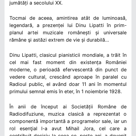
jumătăți a secolului XX.
Tocmai de aceea, amintirea atât de luminoasă,
legendară, a prezenței lui Dinu Lipatti în prim-
planul artei muzicale românești și universale
rămâne şi astăzi extrem de vie și durabilă…
Dinu Lipatti, clasicul pianisticii mondiale, a trăit în
cel mai fast moment din existența României
moderne, o perioadă efervescentă din punct de
vedere cultural, crescând aproape în paralel cu
Radioul public, el având doar 11 ani în momentul
primului semnal emis în eter, în 1 noiembrie 1928.
În anii de început ai Societății Române de
Radiodifuziune, muzica clasică a reprezentat o
componentă importantă a programelor sale, iar un
rol esenţial l-a avut Mihail Jora, cel care a
contribuit decisiv la ceea ce, peste ani, a devenit