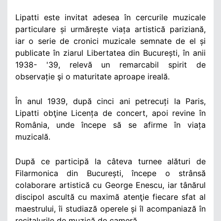
Lipatti este invitat adesea în cercurile muzicale
particulare și urmărește viața artistică pariziană,
iar o serie de cronici muzicale semnate de el și
publicate în ziarul Libertatea din București, în anii
1938- '39, relevă un remarcabil spirit de
observație şi o maturitate aproape ireală.
În anul 1939, după cinci ani petrecuți la Paris,
Lipatti obţine Licența de concert, apoi revine în
România, unde începe să se afirme în viața
muzicală.
După ce participă la câteva turnee alături de
Filarmonica din București, începe o strânsă
colaborare artistică cu George Enescu, iar tânărul
discipol ascultă cu maximă atenţie fiecare sfat al
maestrului, îi studiază operele și îl acompaniază în
recitalurile de muzică de cameră.