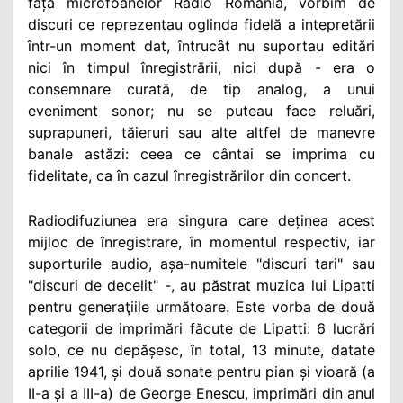
fața microfoanelor Radio România, vorbim de
discuri ce reprezentau oglinda fidelă a intepretării
într-un moment dat, întrucât nu suportau editări
nici în timpul înregistrării, nici după - era o
consemnare curată, de tip analog, a unui
eveniment sonor; nu se puteau face reluări,
suprapuneri, tăieruri sau alte altfel de manevre
banale astăzi: ceea ce cântai se imprima cu
fidelitate, ca în cazul înregistrărilor din concert.
Radiodifuziunea era singura care deținea acest
mijloc de înregistrare, în momentul respectiv, iar
suporturile audio, așa-numitele "discuri tari" sau
"discuri de decelit" -, au păstrat muzica lui Lipatti
pentru generaţiile următoare. Este vorba de două
categorii de imprimări făcute de Lipatti: 6 lucrări
solo, ce nu depășesc, în total, 13 minute, datate
aprilie 1941, și două sonate pentru pian și vioară (a
II-a și a III-a) de George Enescu, imprimări din anul