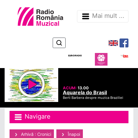
Mai mult ...
ACUM:
13.00
Aquarela do Brasil
Berti Barbera despre muzica Braziliei
Navigare
Arhivă : Cronici
Înapoi