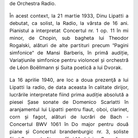
de Orchestra Radio.
În acest context, la 21 martie 1933, Dinu Lipatti a
debutat, ca solist, la Radio, la vârsta de 16 ani.
Pianistul a interpretat Concertul nr. 1 op. 11 în mi
minor, de Chopin, sub bagheta lui Theodor
Rogalski, alături de alte partituri precum "Pagini
simfonice" de Mansi Barberis, în primă audiție,
Variațiunile simfonice pentru violoncel și orchestră
de Léon Boëllmann și Suita poetică a lui Dvorak.
La 16 aprilie 1940, are loc a doua prezenţă a lui
Lipatti la radio, de data aceasta în calitate dirijor,
lucrările interpretate fiind prima audiție absolută a
piesei Șase sonate de Domenico Scarlatti în
aranjamentul lui Lipatti pentru flaut, oboi, clarinet,
corn și fagot, alături de lucrări de Bach -
Concertul BWV 1061 în Do major pentru două
piane și Concertul brandenburgic nr. 3, soliste