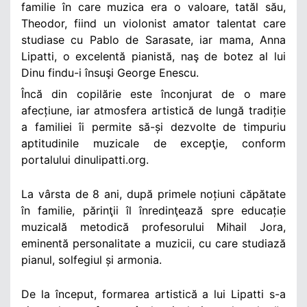
familie în care muzica era o valoare, tatăl său,
Theodor, fiind un violonist amator talentat care
studiase cu Pablo de Sarasate, iar mama, Anna
Lipatti, o excelentă pianistă, naş de botez al lui
Dinu findu-i însuşi George Enescu.
Încă din copilărie este înconjurat de o mare
afecțiune, iar atmosfera artistică de lungă tradiție
a familiei îi permite să-și dezvolte de timpuriu
aptitudinile muzicale de excepţie, conform
portalului dinulipatti.org.
La vârsta de 8 ani, după primele noțiuni căpătate
în familie, părinţii îl înredinţează spre educație
muzicală metodică profesorului Mihail Jora,
eminentă personalitate a muzicii, cu care studiază
pianul, solfegiul și armonia.
De la început, formarea artistică a lui Lipatti s-a