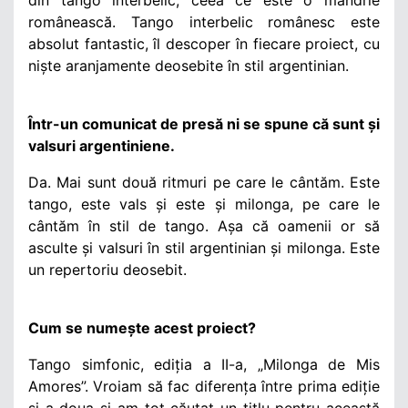
românească. Tango interbelic românesc este
absolut fantastic, îl descoper în fiecare proiect, cu
niște aranjamente deosebite în stil argentinian.
Într-un comunicat de presă ni se spune că sunt și
valsuri argentiniene.
Da. Mai sunt două ritmuri pe care le cântăm. Este
tango, este vals și este și milonga, pe care le
cântăm în stil de tango. Așa că oamenii or să
asculte și valsuri în stil argentinian și milonga. Este
un repertoriu deosebit.
Cum se numește acest proiect?
Tango simfonic, ediția a II-a, „Milonga de Mis
Amores”. Vroiam să fac diferența între prima ediție
și a doua și am tot căutat un titlu pentru această