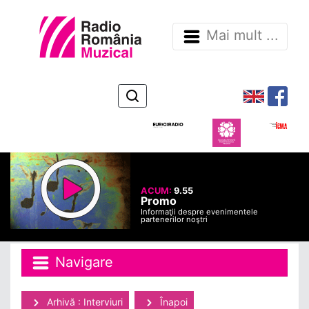
Mai mult ...
ACUM:
9.55
Promo
Informaţii despre evenimentele
partenerilor noştri
Navigare
Arhivă : Interviuri
Înapoi