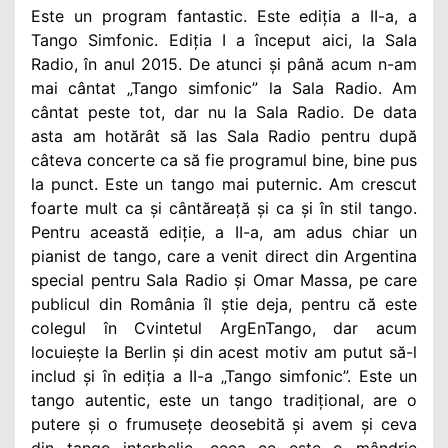
Este un program fantastic. Este ediția a II-a, a
Tango Simfonic. Ediția I a început aici, la Sala
Radio, în anul 2015. De atunci și până acum n-am
mai cântat „Tango simfonic” la Sala Radio. Am
cântat peste tot, dar nu la Sala Radio. De data
asta am hotărât să las Sala Radio pentru după
câteva concerte ca să fie programul bine, bine pus
la punct. Este un tango mai puternic. Am crescut
foarte mult ca și cântăreață și ca și în stil tango.
Pentru această ediție, a II-a, am adus chiar un
pianist de tango, care a venit direct din Argentina
special pentru Sala Radio și Omar Massa, pe care
publicul din România îl știe deja, pentru că este
colegul în Cvintetul ArgEnTango, dar acum
locuiește la Berlin și din acest motiv am putut să-l
includ și în ediția a II-a „Tango simfonic”. Este un
tango autentic, este un tango tradițional, are o
putere și o frumusețe deosebită și avem și ceva
din tango interbelic, ceea ce este o mândrie