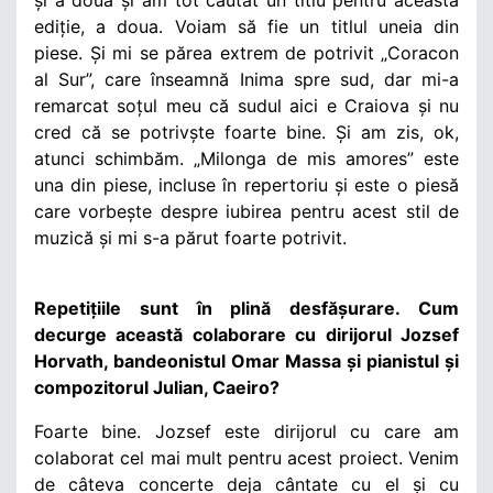
ediție, a doua. Voiam să fie un titlul uneia din
piese. Și mi se părea extrem de potrivit „Coracon
al Sur”, care înseamnă Inima spre sud, dar mi-a
remarcat soțul meu că sudul aici e Craiova și nu
cred că se potrivște foarte bine. Și am zis, ok,
atunci schimbăm. „Milonga de mis amores” este
una din piese, incluse în repertoriu și este o piesă
care vorbește despre iubirea pentru acest stil de
muzică și mi s-a părut foarte potrivit.
Repetițiile sunt în plină desfășurare. Cum
decurge această colaborare cu dirijorul Jozsef
Horvath, bandeonistul Omar Massa și pianistul și
compozitorul Julian, Caeiro?
Foarte bine. Jozsef este dirijorul cu care am
colaborat cel mai mult pentru acest proiect. Venim
de câteva concerte deja cântate cu el și cu