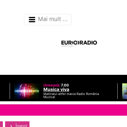
Mai mult ...
Urmează:
7.00
Musica viva
Matinalul altfel marca Radio România
Muzical
i
Înapoi