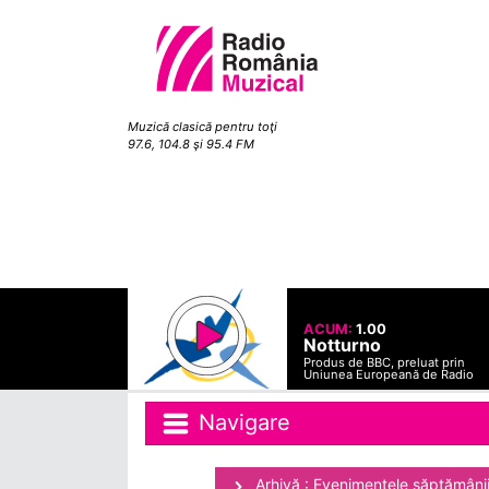
Muzică clasică pentru toţi
97.6, 104.8 şi 95.4 FM
ACUM:
1.00
Notturno
Produs de BBC, preluat prin
Uniunea Europeană de Radio
Navigare
Arhivă : Evenimentele săptămâni