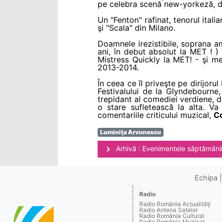
pe celebra scenă new-yorkeză, d
Un "Fenton" rafinat, tenorul itali
şi "Scala" din Milano.
Doamnele irezistibile, soprana 
ani, în debut absolut la MET ! 
Mistress Quickly la MET! - şi 
2013-2014.
În ceea ce îl priveşte pe dirijorul
Festivalului de la Glyndebourne
trepidant al comediei verdiene, d
o stare sufletească la alta. V
comentariile criticului muzical,
Co
Luminiţa Arvunescu
Arhivă : Evenimentele săptămâni
Echipa
Radio
Radio România Actualităţi
Radio Antena Satelor
Radio România Cultural
Radio România Muzical