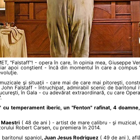
ET, "Falstaff"! - opera în care, în opinia mea, Giuseppe Ve
v, iar apoi conştient - încă din momentul în care a compus
voluţie.
uzicale şi situaţii - care mai de care mai pitoreşti, constr
ohn Falstaff - întruchipat, admirabil scenic de baritonul i
 Bucureşti, în Gala - cu adevărat extraordinară, cu care Op
.
" cu temperament iberic, un "Fenton" rafinat, 4 doamne, cu
 Maestri
( 48 de ani ) - artist de mare calibru - şi muzical, d
izorului Robert Carsen, cu premiera în 2014.
 baritonul spaniol
, Juan Jesus Rodriguez
( 49 de ani ), afl