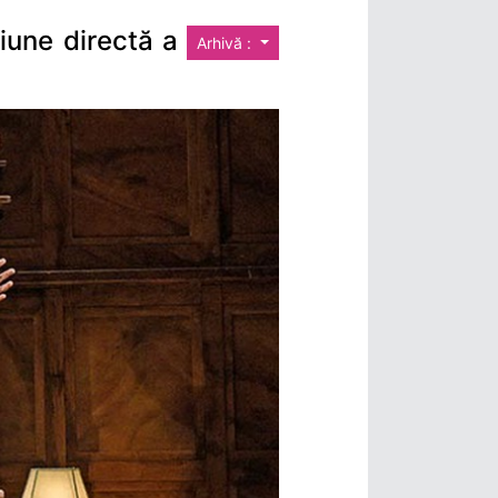
iune directă a
Arhivă :