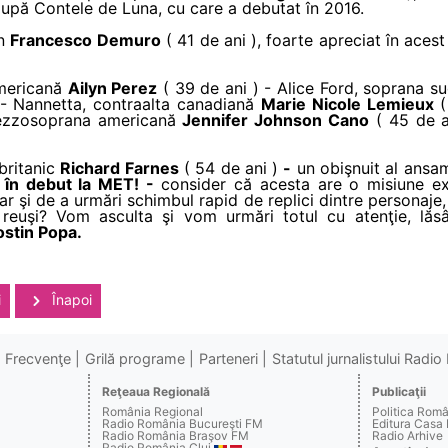
upă Contele de Luna, cu care a debutat în 2016.
an
Francesco Demuro
( 41 de ani ), foarte apreciat în acest 
americană
Ailyn Perez
( 39 de ani ) - Alice Ford, soprana s
) - Nannetta, contraalta canadiană
Marie Nicole Lemieux
(
mezzosoprana americană
Jennifer Johnson Cano
( 45 de a
 britanic
Richard Farnes
( 54 de ani )
-
un obişnuit al ansam
,
în debut la MET! -
consider că acesta are o misiune ext
ar şi de a urmări schimbul rapid de replici dintre personaje,
a reuşi? Vom asculta şi vom urmări totul cu atenţie, lăs
stin Popa.
i
Înapoi
Frecvenţe
Grilă programe
Parteneri
Statutul jurnalistului Radi
Reţeaua Regională
Publicaţii
România Regional
Politica Rom
Radio România Bucureşti FM
Editura Casa
Radio România Braşov FM
Radio Arhive
Radio România Cluj