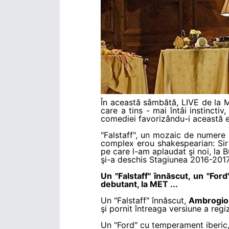
În această sâmbătă, LIVE de la M
care a tins - mai întâi instincti
comediei favorizându-i această e
"Falstaff", un mozaic de numere m
complex erou shakespearian: Sir J
pe care l-am aplaudat şi noi, la
şi-a deschis Stagiunea 2016-2017
Un "Falstaff" înnăscut, un "Ford
debutant, la MET ...
Un "Falstaff" înnăscut,
Ambrogio
şi pornit întreaga versiune a reg
Un "Ford" cu temperament iberic,