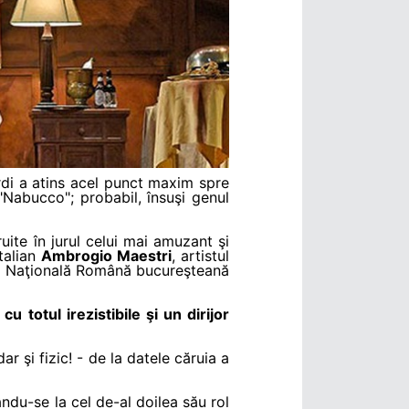
rdi a atins acel punct maxim spre
 "Nabucco"; probabil, însuşi genul
uite în jurul celui mai amuzant şi
talian
Ambrogio Maestri
, artistul
era Naţională Română bucureşteană
 totul irezistibile şi un dirijor
ar şi fizic! - de la datele căruia a
ându-se la cel de-al doilea său rol