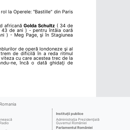
rol la Operele: "Bastille" din Paris
ud africană
Golda Schultz
( 34 de
 43 de ani ) - pentru întâia oară
ni ) - Meg Page, şi în Stagiunea
blurilor de operă londoneze şi al
rem de dificilă în a reda ritmul
 viteza cu care acestea trec de la
ându-ne, încă o dată ghidaţi de
o Romania
Instituţii publice
ânească
Administraţia Prezidenţială
 Radio
Guvernul României
Parlamentul României