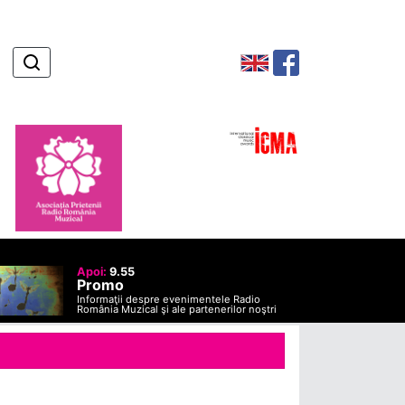
Apoi:
9.55
Promo
Informaţii despre evenimentele Radio
România Muzical şi ale partenerilor noştri