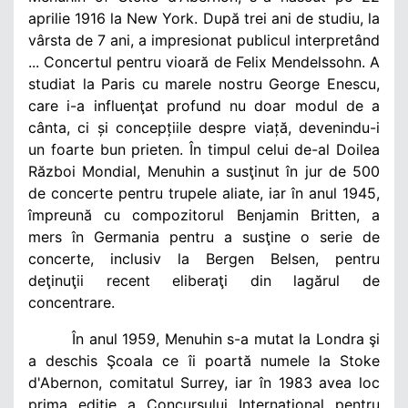
aprilie 1916 la New York. După trei ani de studiu, la
vârsta de 7 ani,
a impresionat publicul interpretând
... Concertul pentru vioară de Felix Mendelssohn. A
studiat la Paris cu marele nostru George Enescu,
care i-a influenţat profund nu doar modul de a
cânta, ci și concepțiile despre viață, devenindu-i
un foarte bun prieten. În timpul celui de-al Doilea
Război Mondial, Menuhin a susţinut în jur de 500
de concerte pentru trupele aliate, iar în anul 1945,
împreună cu compozitorul Benjamin Britten, a
mers în Germania pentru a susţine o serie de
concerte, inclusiv la Bergen Belsen, pentru
deţinuţii recent eliberaţi din lagărul de
concentrare.
În anul 1959, Menuhin s-a mutat la Londra şi
a deschis Şcoala ce îi poartă numele la Stoke
d'Abernon, comitatul Surrey, iar în 1983 avea loc
prima ediție a Concursului Internațional pentru