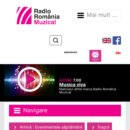
Mai mult ...
ACUM:
7.00
Musica viva
Matinalul altfel marca Radio România
Muzical
Navigare
Arhivă : Evenimentele săptămânii
Înapoi