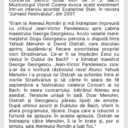
Muzicologul Viorel Cosma evoca acest eveniment
într-un interviu acordat
Ecaterinei Stan, în revista
"Jurnalul Festivalului", din 2007.
"Eram la Ateneul Român și mă îndreptam împreună
cu criticul Jean-Victor Pandelescu spre cabina
maestrului George Georgescu. Acolo veselie mare:
meșterul Gogu Georgescu patrona o dispută între
Yehudi Menuhin si David Oistrah, care discutau
aprins, laudându-și fiecare sonoritatea propriei
viori Stradivarius. Ce-ar fi sa împăcăm Estul cu
Vestul în Dublul de Bach? - a întrebat maestrul
George Georgescu. Jean-Victor Pandelescu zice:
s-ar da o lovitură războiului rece! Atunci Yehudi
Menuhin i-a propus lui Oistrah sa schimbe între ei
viorile Stradivarius și să cânte în seara de 18
septembrie a festivalului celebrul Concert al lui
Bach. În seara concertului, bătrânul Ateneu era
asediat. Tensiune uriașă în sală. Doar Menuhin,
Oistrah și Georgescu păreau lipsiți de emoție.
După ultimul acord al Dublului de Bach, oferit în
afara programului, tăcere. Dupa care a izbucnit o
furtună de aplauze. În aceste aplauze, Oistrah se
îndreapta către Menuhin, îl ia în brațe și, pur si
simplu, sala Ateneului Român a luat foc.
"