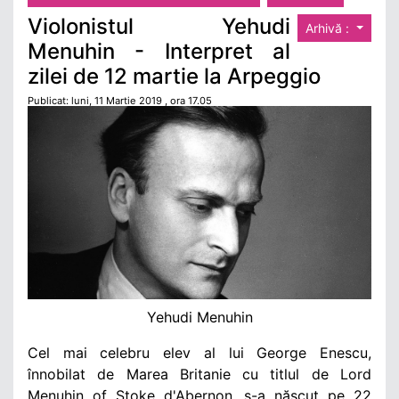
Violonistul Yehudi
Arhivă :
Menuhin - Interpret al
zilei de 12 martie la Arpeggio
Publicat: luni, 11 Martie 2019 , ora 17.05
Yehudi Menuhin
Cel mai celebru elev al lui George Enescu,
înnobilat de Marea Britanie cu titlul de Lord
Menuhin of Stoke d
'Abernon, s-a n
ăscut pe 22