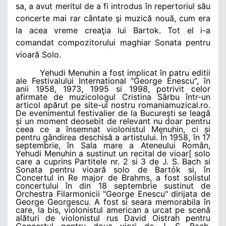
sa, a avut meritul de a fi introdus în repertoriul său
concerte mai rar cântate şi muzică nouă, cum era
la acea vreme creaţia lui Bartok. Tot el i-a
comandat compozitorului maghiar Sonata pentru
vioară Solo.
Yehudi Menuhin a fost implicat în patru editii
ale Festivalului International "George Enescu", în
anii 1958, 1973, 1995 si 1998, potrivit celor
afirmate de muzicologul Cristina Sârbu într-un
articol apărut pe site-ul nostru romaniamuzical.ro.
De evenimentul festivalier de la București se leagă
și un moment deosebit de relevant nu doar pentru
ceea ce a însemnat violonistul Menuhin, ci și
pentru gândirea deschisă a artistului.
În 1958, în 17
septembrie, în Sala mare a Ateneului Român,
Yehudi Menuhin a sustinut un recital de vioar[ solo
care a cuprins Partitele nr. 2 si 3 de J. S. Bach si
Sonata pentru vioară solo de Bartók si, în
Concertul in Re major de Brahms, a fost solistul
concertului în din 18 septembrie sustinut de
Orchestra Filarmonicii "George Enescu" dirijata de
George Georgescu. A fost si seara memorabila în
care, la bis, violonistul american a urcat pe scenă
alături de violonistul rus David Oistrah pentru
Concertul pentru doua viori de J. S. Bach.