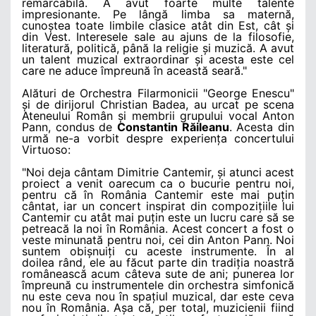
remarcabilă. A avut foarte multe talente
impresionante. Pe lângă limba sa maternă,
cunoștea toate limbile clasice atât din Est, cât și
din Vest. Interesele sale au ajuns de la filosofie,
literatură, politică, până la religie și muzică. A avut
un talent muzical extraordinar și acesta este cel
care ne aduce împreună în această seară."
Alături de Orchestra Filarmonicii "George Enescu"
și de dirijorul Christian Badea, au urcat pe scena
Ateneului Român și membrii grupului vocal Anton
Pann, condus de
Constantin Răileanu
. Acesta din
urmă ne-a vorbit despre experiența concertului
Virtuoso:
"Noi deja cântam Dimitrie Cantemir, și atunci acest
proiect a venit oarecum ca o bucurie pentru noi,
pentru că în România Cantemir este mai puțin
cântat, iar un concert inspirat din compozițiile lui
Cantemir cu atât mai puțin este un lucru care să se
petreacă la noi în România. Acest concert a fost o
veste minunată pentru noi, cei din Anton Pann. Noi
suntem obișnuiți cu aceste instrumente. În al
doilea rând, ele au făcut parte din tradiția noastră
românească acum câteva sute de ani; punerea lor
împreună cu instrumentele din orchestra simfonică
nu este ceva nou în spațiul muzical, dar este ceva
nou în România. Așa că, per total, muzicienii fiind