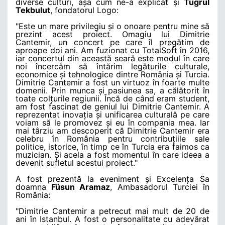
diverse culturi, așa cum ne-a explicat și
Tugrul
Tekbulut
, fondatorul Logo:
"Este un mare privilegiu și o onoare pentru mine să
prezint acest proiect. Omagiu lui Dimitrie
Cantemir, un concert pe care îl pregătim de
aproape doi ani. Am fuzionat cu TotalSoft în 2016,
iar concertul din această seară este modul în care
noi încercăm să întărim legăturile culturale,
economice și tehnologice dintre România și Turcia.
Dimitrie Cantemir a fost un virtuoz în foarte multe
domenii. Prin munca și pasiunea sa, a călătorit în
toate colțurile regiunii. Încă de când eram student,
am fost fascinat de geniul lui Dimitrie Cantemir. A
reprezentat inovația și unificarea culturală pe care
voiam să le promovez și eu în compania mea. Iar
mai târziu am descoperit că Dimitrie Cantemir era
celebru în România pentru contribuțiile sale
politice, istorice, în timp ce în Turcia era faimos ca
muzician. Și acela a fost momentul în care ideea a
devenit sufletul acestui proiect."
A fost prezentă la eveniment și Excelența Sa
doamna
Füsun Aramaz
, Ambasadorul Turciei în
România:
"Dimitrie Cantemir a petrecut mai mult de 20 de
ani în Istanbul. A fost o personalitate cu adevărat