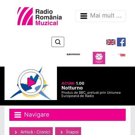
Mai mult ...
ACUM:
1.00
Notturno
Produs de BBC, preluat prin Uniunea
Europeană de Radio
Navigare
Arhivă : Cronici
Înapoi