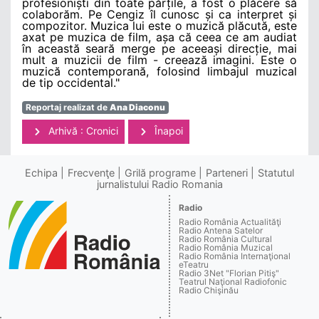
profesioniști din toate părțile, a fost o plăcere să
colaborăm. Pe Cengiz îl cunosc și ca interpret și
compozitor. Muzica lui este o muzică plăcută, este
axat pe muzica de film, așa că ceea ce am audiat
în această seară merge pe aceeași direcție, mai
mult a muzicii de film - creează imagini. Este o
muzică contemporană, folosind limbajul muzical
de tip occidental."
Reportaj realizat de
Ana Diaconu
Arhivă : Cronici
Înapoi
Echipa
Frecvenţe
Grilă programe
Parteneri
Statutul
jurnalistului Radio Romania
Radio
Radio România Actualităţi
Radio Antena Satelor
Radio România Cultural
Radio România Muzical
Radio România Internaţional
eTeatru
Radio 3Net "Florian Pitiş"
Teatrul Naţional Radiofonic
Radio Chişinău