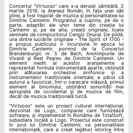
Concertul "Virtuoso" care s-a derulat sâmbătă, 2
martie 2019, la Ateneul Român, în fața unei săli
pline, a fost inspirat de muzica și personalitatea lui
Dimitrie Cantemir. Programul a cuprins, pe de o
parte, adaptări ale unor teme din creația lui
Cantemir și, pe de alta, creații originale, toate
semnate de compozitorul Cengiz Onural. De pildă,
una dintre lucrările originale - The Spirit of 1700 -
a propus publicului o incursiune în epoca lui
Dimitrie Cantemir, pornind de la Concertul
Brandenburgic nr. 5 de Bach, Anotimpurile de
Vivaldi și Rast Peşrev de Dimitrie Cantemir. Un
element inedit al acestor aranjamente a
reprezentat formula instrumentală aparte, obținută
prin alăturarea orchestrei simfonice și a
instrumentelor tradiționale orientale; a părut că
autorul a favorizat, într-o oarecare măsură, primul
element al binomului, obținând sonorități mai
apropiate de occidental și de muzica de film,
decât de muzica tradițională turcă.
"Virtuoso" este un proiect cultural internațional,
dezvoltat de Logo, companie care furnizează
software, și implementat în România de TotalSoft,
subsidiara locală a Logo. Proiectul este construit
în jurul lui Dimitrie Cantemir, ca personalitate
internațională, care a creat legături istorice între