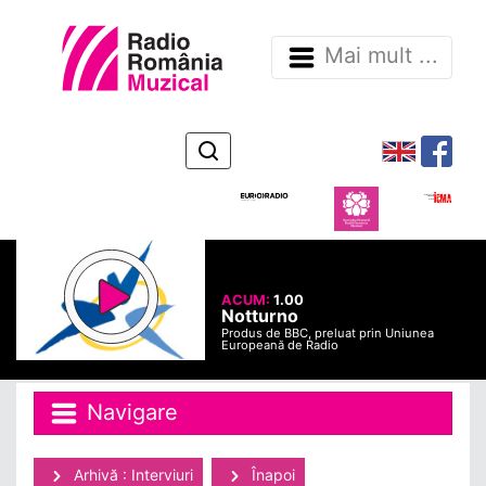
Mai mult ...
ACUM:
1.00
Notturno
Produs de BBC, preluat prin Uniunea
Europeană de Radio
Navigare
Arhivă : Interviuri
Înapoi