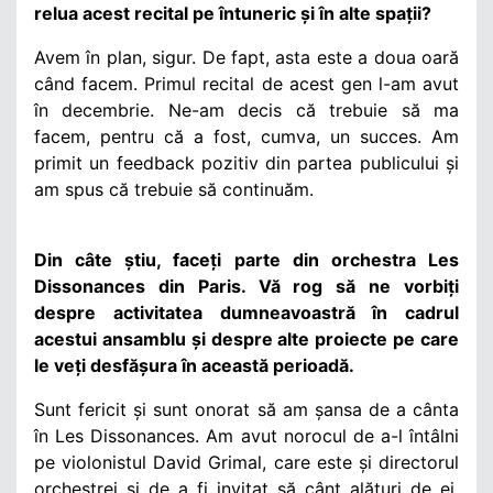
relua acest recital pe întuneric și în alte spații?
Avem în plan, sigur. De fapt, asta este a doua oară
când facem. Primul recital de acest gen l-am avut
în decembrie. Ne-am decis că trebuie să ma
facem, pentru că a fost, cumva, un succes. Am
primit un feedback pozitiv din partea publicului și
am spus că trebuie să continuăm.
Din câte știu, faceți parte din orchestra Les
Dissonances din Paris. Vă rog să ne vorbiți
despre activitatea dumneavoastră în cadrul
acestui ansamblu și despre alte proiecte pe care
le veți desfășura în această perioadă.
Sunt fericit și sunt onorat să am șansa de a cânta
în Les Dissonances. Am avut norocul de a-l întâlni
pe violonistul David Grimal, care este și directorul
orchestrei și de a fi invitat să cânt alături de ei.