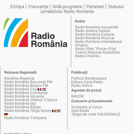
Echipa
Frecvenţe
Grilă programe
Parteneri
Statutul
jurnalistului Radio Romania
Radio
Radio România Actualităţi
Radio Antena Satelor
Radio România Cultural
Radio România Muzical
Radio România Internaţional
eTeatru
Radio 3Net "Florian Pitiş"
Teatrul Naţional Radiofonic
Radio Chişinău
Reţeaua Regională
Publicaţii
România Regional
Politica Românească
Radio România Bucureşti FM
Editura Casa Radio
Radio România Braşov FM
Radio Arhive
Radio România Cluj
Agenţie de presă
Radio România Constanţa
Radio România Vacanţa
RADOR
Radio România Oltenia-Craiova
Concerte şi Evenimente
Radio România Iaşi
Radio România Reşiţa
Orchestre şi Coruri
Radio România Târgu Mureş
Sala Radio
Târgul de carte GAUDEAMUS
Radio România Timişoara