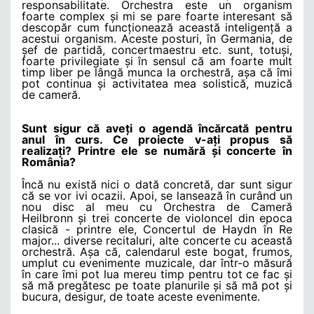
responsabilitate. Orchestra este un organism
foarte complex și mi se pare foarte interesant să
descopăr cum funcționează această inteligență a
acestui organism. Aceste posturi, în Germania, de
șef de partidă, concertmaestru etc. sunt, totuși,
foarte privilegiate și în sensul că am foarte mult
timp liber pe lângă munca la orchestră, așa că îmi
pot continua și activitatea mea solistică, muzică
de cameră.
Sunt sigur că aveți o agendă încărcată pentru
anul în curs. Ce proiecte v-ați propus să
realizați? Printre ele se numără și concerte în
România?
Încă nu există nici o dată concretă, dar sunt sigur
că se vor ivi ocazii. Apoi, se lansează în curând un
nou disc al meu cu Orchestra de Cameră
Heilbronn și trei concerte de violoncel din epoca
clasică - printre ele, Concertul de Haydn în Re
major... diverse recitaluri, alte concerte cu această
orchestră. Așa că, calendarul este bogat, frumos,
umplut cu evenimente muzicale, dar într-o măsură
în care îmi pot lua mereu timp pentru tot ce fac și
să mă pregătesc pe toate planurile și să mă pot și
bucura, desigur, de toate aceste evenimente.