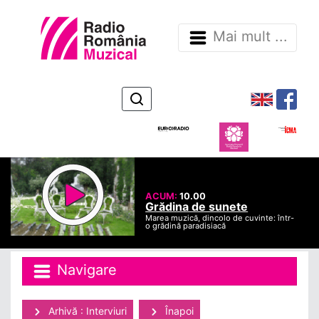
Mai mult ...
ACUM:
10.00
Grădina de sunete
Marea muzică, dincolo de cuvinte: într-
o grădină paradisiacă
Navigare
Arhivă : Interviuri
Înapoi