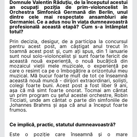
Domnule Valentin Răduțiu, de la începutul acestui
an ocupați poziția de prim-violoncelist în
Orchestra Simfonică Germană din Berlin, unul
dintre cele mai respectate ansambluri ale
Germaniei. Ce a adus nou în viața dumneavoastră
profesională această etapă? Cum s-a întâmplat
totul?
Prin decizia, desigur, de a participa la concursul
pentru acest post, am câștigat anul trecut în
toamnă acest post și, cum ați spus, din 1 ianuarie
sunt noul solo-violoncelist și sunt foarte fericit de
această nouă experiență, o nouă bucățică din
mozaicul vieții mele muzicale, o experiență pe
care o resimt ca pe o îmbogățire a orizontului meu
muzical. Mă bucur foarte mult de tot ce înseamnă
această nouă muncă - dirijori extraordinari, soliști,
colegi foarte buni. Acest post a fost liber 9 ani,
așa că mă simt foarte onorat. Tocmai am cântat
un prim program cu șeful acestei orchestre, Robin
Ticciati, unde am cântat o parte din simfoniile de
Johannes Brahms și așa că anul a început foarte
frumos.
Ce implică, practic, statutul dumneavoastră?
Este o poziție care înseamnă și o mare