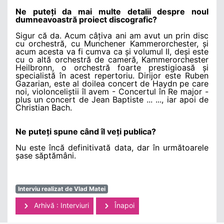
Ne puteți da mai multe detalii despre noul
dumneavoastră proiect discografic?
Sigur că da. Acum câțiva ani am avut un prin disc
cu orchestră, cu Munchener Kammerorchester, și
acum acesta va fi cumva ca și volumul II, deși este
cu o altă orchestră de cameră, Kammerorchester
Heilbronn, o orchestră foarte prestigioasă și
specialistă în acest repertoriu. Dirijor este Ruben
Gazarian, este al doilea concert de Haydn pe care
noi, violonceliștii îl avem - Concertul în Re major -
plus un concert de Jean Baptiste ... ..., iar apoi de
Christian Bach.
Ne puteți spune când îl veți publica?
Nu este încă definitivată data, dar în următoarele
șase săptămâni.
Interviu realizat de Vlad Matei
Arhivă : Interviuri
Înapoi