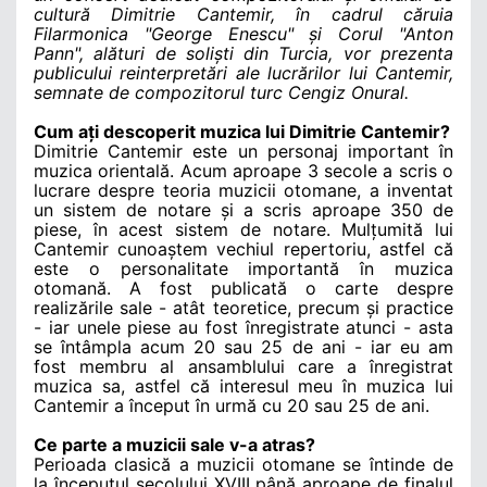
cultură Dimitrie Cantemir, în cadrul căruia
Filarmonica "George Enescu" și Corul "Anton
Pann", alături de soliști din Turcia, vor prezenta
publicului reinterpretări ale lucrărilor lui Cantemir,
semnate de compozitorul turc Cengiz Onural.
Cum ați descoperit muzica lui Dimitrie Cantemir?
Dimitrie Cantemir este un personaj important în
muzica orientală. Acum aproape 3 secole a scris o
lucrare despre teoria muzicii otomane, a inventat
un sistem de notare și a scris aproape 350 de
piese, în acest sistem de notare. Mulțumită lui
Cantemir cunoaștem vechiul repertoriu, astfel că
este o personalitate importantă în muzica
otomană. A fost publicată o carte despre
realizările sale - atât teoretice, precum și practice
- iar unele piese au fost înregistrate atunci - asta
se întâmpla acum 20 sau 25 de ani - iar eu am
fost membru al ansamblului care a înregistrat
muzica sa, astfel că interesul meu în muzica lui
Cantemir a început în urmă cu 20 sau 25 de ani.
Ce parte a muzicii sale v-a atras?
Perioada clasică a muzicii otomane se întinde de
la începutul secolului XVIII până aproape de finalul