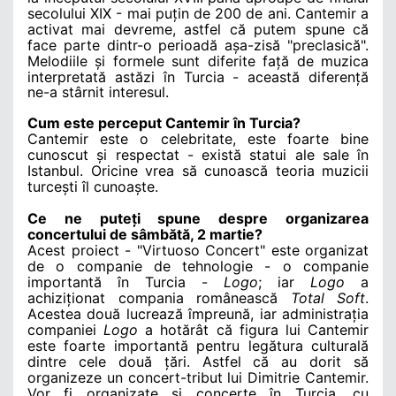
secolului XIX - mai puțin de 200 de ani. Cantemir a
activat mai devreme, astfel că putem spune că
face parte dintr-o perioadă așa-zisă "preclasică".
Melodiile și formele sunt diferite față de muzica
interpretată astăzi în Turcia - această
diferență
ne-a stârnit interesul.
Cum este perceput Cantemir în Turcia?
Cantemir este o celebritate, este foarte bine
cunoscut și respectat - există statui ale sale în
Istanbul. Oricine vrea să cunoască teoria muzicii
turcești îl cunoaște.
Ce ne puteți spune despre organizarea
concertului de sâmbătă, 2 martie?
Acest proiect - "Virtuoso Concert" este organizat
de o companie de tehnologie - o companie
importantă în Turcia -
Logo
; iar
Logo
a
achiziționat compania românească
Total Soft
.
Acestea două lucrează împreună, iar administrația
companiei
Logo
a hotărât că figura lui Cantemir
este foarte importantă pentru legătura culturală
dintre cele două țări. Astfel că au dorit să
organizeze un concert-tribut lui Dimitrie Cantemir.
Vor fi organizate și concerte în Turcia, cu