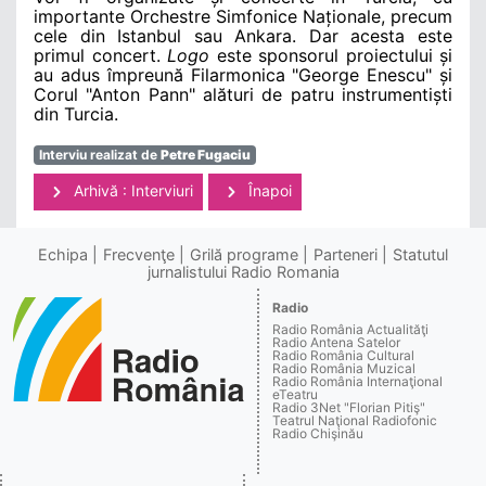
importante Orchestre Simfonice Naționale, precum
cele din Istanbul sau Ankara. Dar acesta este
primul concert.
Logo
este sponsorul proiectului și
au adus împreună Filarmonica "George Enescu" și
Corul "Anton Pann" alături de patru instrumentiști
din Turcia.
Interviu realizat de
Petre Fugaciu
Arhivă : Interviuri
Înapoi
Echipa
Frecvenţe
Grilă programe
Parteneri
Statutul
jurnalistului Radio Romania
Radio
Radio România Actualităţi
Radio Antena Satelor
Radio România Cultural
Radio România Muzical
Radio România Internaţional
eTeatru
Radio 3Net "Florian Pitiş"
Teatrul Naţional Radiofonic
Radio Chişinău