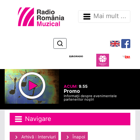
Mai mult ...
ACUM:
9.55
Promo
Informaţii despre evenimentele
partenerilor noştri
Navigare
Arhivă : Interviuri
Înapoi