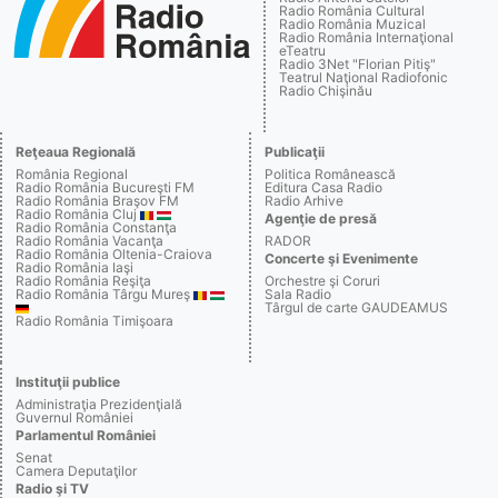
Radio România Cultural
Radio România Muzical
Radio România Internaţional
eTeatru
Radio 3Net "Florian Pitiş"
Teatrul Naţional Radiofonic
Radio Chişinău
Reţeaua Regională
Publicaţii
România Regional
Politica Românească
Radio România Bucureşti FM
Editura Casa Radio
Radio România Braşov FM
Radio Arhive
Radio România Cluj
Agenţie de presă
Radio România Constanţa
Radio România Vacanţa
RADOR
Radio România Oltenia-Craiova
Concerte şi Evenimente
Radio România Iaşi
Radio România Reşiţa
Orchestre şi Coruri
Radio România Târgu Mureş
Sala Radio
Târgul de carte GAUDEAMUS
Radio România Timişoara
Instituţii publice
Administraţia Prezidenţială
Guvernul României
Parlamentul României
Senat
Camera Deputaţilor
Radio şi TV