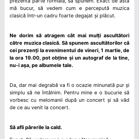
prezentă parte formală, să spunem. Exact de asta
mă bucur, să vedem cum e percepută muzica
clasică într-un cadru foarte degajat și plăcut.
Ne dorim să atragem cât mai mulți ascultători
către muzica clasică. Să spunem ascultătorilor că
cei prezenți la evenimentul de vineri, 1 martie, de
la ora 19.00, pot obține și un autograf de la tine,
nu-i așa, pe albumele tale.
Da, dar mai degrabă va fi o ocazie minunată pur și
simplu să ne întâlnim. Pentru mine e o bucurie să
vorbesc cu melomanii după un concert și să văd
de ce au venit la concert.
Să afli părerile la cald.