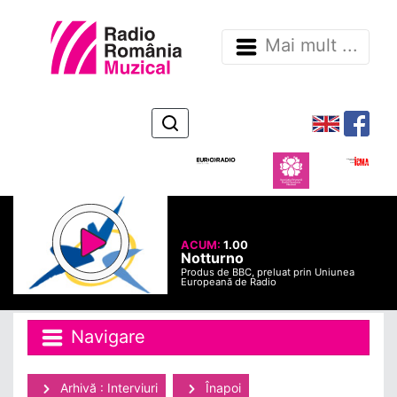
Mai mult ...
ACUM:
1.00
Notturno
Produs de BBC, preluat prin Uniunea
Europeană de Radio
Navigare
Arhivă : Interviuri
Înapoi