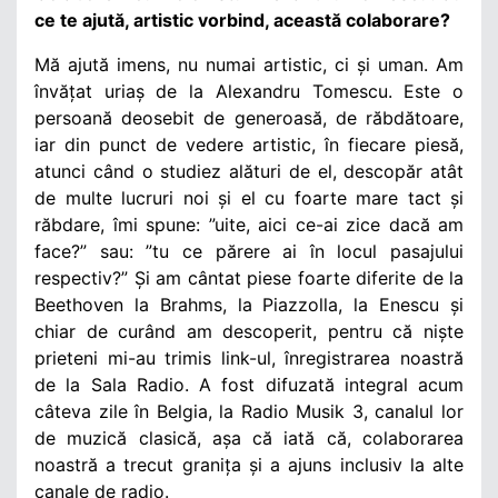
ce te ajută, artistic vorbind, această colaborare?
Mă ajută imens, nu numai artistic, ci și uman. Am
învățat uriaș de la Alexandru Tomescu. Este o
persoană deosebit de generoasă, de răbdătoare,
iar din punct de vedere artistic, în fiecare piesă,
atunci când o studiez alături de el, descopăr atât
de multe lucruri noi și el cu foarte mare tact și
răbdare, îmi spune: ”uite, aici ce-ai zice dacă am
face?” sau: ”tu ce părere ai în locul pasajului
respectiv?” Și am cântat piese foarte diferite de la
Beethoven la Brahms, la Piazzolla, la Enescu și
chiar de curând am descoperit, pentru că niște
prieteni mi-au trimis link-ul, înregistrarea noastră
de la Sala Radio. A fost difuzată integral acum
câteva zile în Belgia, la Radio Musik 3, canalul lor
de muzică clasică, așa că iată că, colaborarea
noastră a trecut granița și a ajuns inclusiv la alte
canale de radio.