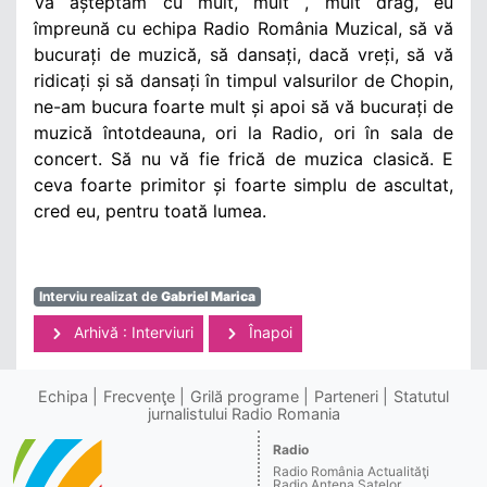
Vă așteptăm cu mult, mult , mult drag, eu
împreună cu echipa Radio România Muzical, să vă
bucurați de muzică, să dansați, dacă vreți, să vă
ridicați și să dansați în timpul valsurilor de Chopin,
ne-am bucura foarte mult și apoi să vă bucurați de
muzică întotdeauna, ori la Radio, ori în sala de
concert. Să nu vă fie frică de muzica clasică. E
ceva foarte primitor și foarte simplu de ascultat,
cred eu, pentru toată lumea.
Interviu realizat de
Gabriel Marica
Arhivă : Interviuri
Înapoi
Echipa
Frecvenţe
Grilă programe
Parteneri
Statutul
jurnalistului Radio Romania
Radio
Radio România Actualităţi
Radio Antena Satelor