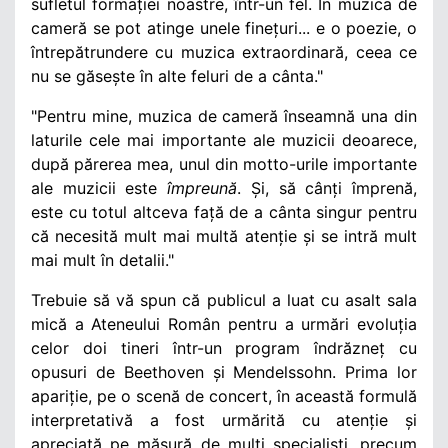
sufletul formației noastre, într-un fel. În muzica de
cameră se pot atinge unele finețuri... e o poezie, o
întrepătrundere cu muzica extraordinară, ceea ce
nu se găsește în alte feluri de a cânta."
"Pentru mine, muzica de cameră înseamnă una din
laturile cele mai importante ale muzicii deoarece,
după părerea mea, unul din motto-urile importante
ale muzicii este
împreună
. Și, să cânți împrenă,
este cu totul altceva față de a cânta singur pentru
că necesită mult mai multă atenție și se intră mult
mai mult în detalii."
Trebuie să vă spun că publicul a luat cu asalt sala
mică
a Ateneului Român pentru a urmări evoluția
celor doi tineri într-un program îndrăzneț cu
opusuri de Beethoven și Mendelssohn. Prima lor
apariție, pe o scenă de concert, în această formulă
interpretativă a fost urmărită cu atenție și
apreciată pe măsură de mulți specialiști, precum