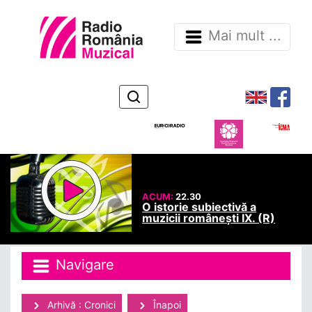
Mai mult ...
ACUM:
22.30
O istorie subiectivă a
muzicii românești IX. (R)
Navigare
Arhivă : Cronici
Înapoi