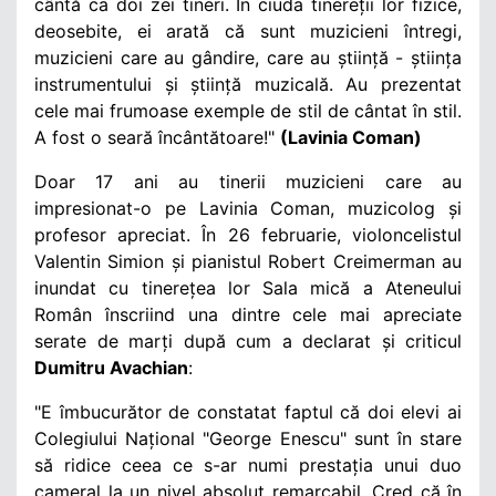
cântă ca doi zei tineri. În ciuda tinereții lor fizice,
deosebite, ei arată că sunt muzicieni întregi,
muzicieni care au gândire, care au știință - știința
instrumentului și știință muzicală. Au prezentat
cele mai frumoase exemple de stil de cântat în stil.
A fost o seară încântătoare!"
(Lavinia Coman)
Doar 17 ani au tinerii muzicieni care au
impresionat-o pe Lavinia Coman, muzicolog și
profesor apreciat. În 26 februarie, violoncelistul
Valentin Simion și pianistul Robert Creimerman au
inundat cu tinerețea lor Sala mică a Ateneului
Român înscriind una dintre cele mai apreciate
serate de marți după cum a declarat și criticul
Dumitru Avachian
:
"E îmbucurător de constatat faptul că doi elevi ai
Colegiului Național "George Enescu" sunt în stare
să ridice ceea ce s-ar numi prestația unui duo
cameral la un nivel absolut remarcabil. Cred că în