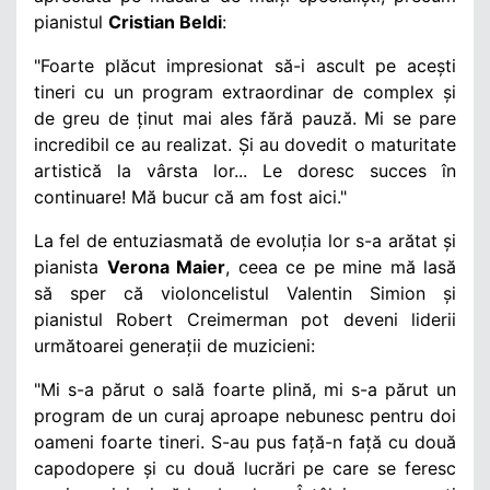
pianistul
Cristian Beldi
:
"Foarte plăcut impresionat să-i ascult pe acești
tineri cu un program extraordinar de complex și
de greu de ținut mai ales fără pauză. Mi se pare
incredibil ce au realizat. Și au dovedit o maturitate
artistică la vârsta lor... Le doresc succes în
continuare! Mă bucur că am fost aici."
La fel de entuziasmată de evoluția lor s-a arătat și
pianista
Verona Maier
, ceea ce pe mine mă lasă
să sper că violoncelistul Valentin Simion și
pianistul Robert Creimerman pot deveni liderii
următoarei generații de muzicieni:
"Mi s-a părut o sală foarte plină, mi s-a părut un
program de un curaj aproape nebunesc pentru doi
oameni foarte tineri. S-au pus față-n față cu două
capodopere și cu două lucrări pe care se feresc