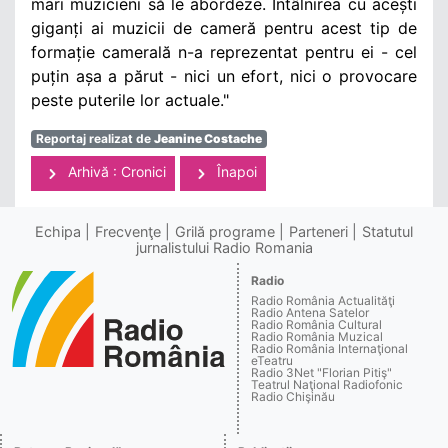
mari muzicieni să le abordeze. Întâlnirea cu acești
giganți ai muzicii de cameră pentru acest tip de
formație camerală n-a reprezentat pentru ei - cel
puțin așa a părut - nici un efort, nici o provocare
peste puterile lor actuale."
Reportaj realizat de
Jeanine Costache
Arhivă : Cronici
Înapoi
Echipa
Frecvenţe
Grilă programe
Parteneri
Statutul
jurnalistului Radio Romania
Radio
Radio România Actualităţi
Radio Antena Satelor
Radio România Cultural
Radio România Muzical
Radio România Internaţional
eTeatru
Radio 3Net "Florian Pitiş"
Teatrul Naţional Radiofonic
Radio Chişinău