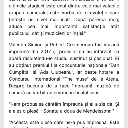
ultimele stagiuni este unul dintre cele mai valabile
grupuri camerale; este vorba de o evoluție care
țintește un nivel mai înalt. După părerea mea,
aduce cea mai importantă satisfacție atât
publicului, cât și muzicienilor înșiși."
Valentin Simion și Robert Creimerman fac muzică
împreună din 2017 și premiile nu au întârziat să
apară răsplătindu-le studiul susținut și pasionat. Ei
au obținut premiul I la concursurile naționale "Dan
Cumpătă" și "Ada Ulubeanu", iar peste hotare la
Concursul Internațional "The muse" de la Atena.
Despre bucuria de a face împreună muzică de
cameră au vorbit cu emoție în finalul serii:
"I-am propus să cântăm împreună și el a zis da. Și
a ales o piesă - Sonata a doua de Mendelssohn."
"Aceasta este piesa care ne-a pus împreună. Este