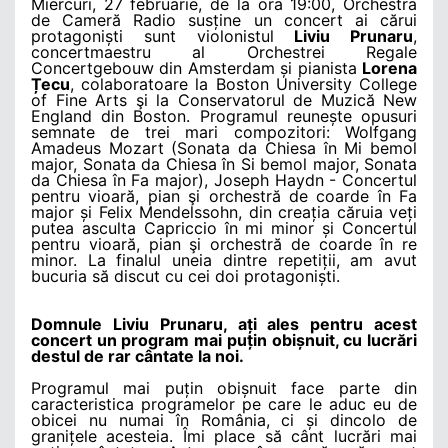
Miercuri, 27 februarie, de la ora 19:00, Orchestra
de Cameră Radio susține un concert ai cărui
protagoniști sunt violonistul
Liviu Prunaru
,
concertmaestru al Orchestrei Regale
Concertgebouw din Amsterdam și pianista
Lorena
Țecu
, colaboratoare la Boston University College
of Fine Arts şi la Conservatorul de Muzică New
England din Boston. Programul reunește opusuri
semnate de trei mari compozitori: Wolfgang
Amadeus Mozart (Sonata da Chiesa în Mi bemol
major, Sonata da Chiesa în Si bemol major, Sonata
da Chiesa în Fa major), Joseph Haydn - Concertul
pentru vioară, pian şi orchestră de coarde în Fa
major și Felix Mendelssohn, din creația căruia veți
putea asculta Capriccio în mi minor și Concertul
pentru vioară, pian şi orchestră de coarde în re
minor. La finalul uneia dintre repetiții, am avut
bucuria să discut cu cei doi protagoniști.
Domnule Liviu Prunaru, ați ales pentru acest
concert un program mai puțin obișnuit, cu lucrări
destul de rar cântate la noi.
Programul mai puțin obișnuit face parte din
caracteristica programelor pe care le aduc eu de
obicei nu numai în România, ci și dincolo de
granițele acesteia. Îmi place să cânt lucrări mai