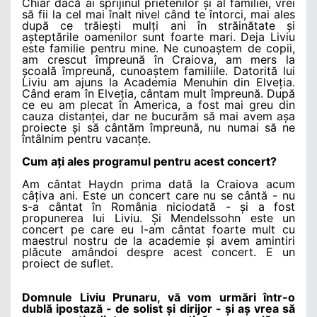
Chiar dacă ai sprijinul prietenilor și al familiei, vrei
să fii la cel mai înalt nivel când te întorci, mai ales
după ce trăiești mulți ani în străinătate și
așteptările oamenilor sunt foarte mari. Deja Liviu
este familie pentru mine. Ne cunoaștem de copii,
am crescut împreună în Craiova, am mers la
școală împreună, cunoaștem familiile. Datorită lui
Liviu am ajuns la Academia Menuhin din Elveția.
Când eram în Elveția, cântam mult împreună. După
ce eu am plecat în America, a fost mai greu din
cauza distanței, dar ne bucurăm să mai avem așa
proiecte și să cântăm împreună, nu numai să ne
întâlnim pentru vacanțe.
Cum ați ales programul pentru acest concert?
Am cântat Haydn prima dată la Craiova acum
câțiva ani. Este un concert care nu se cântă - nu
s-a cântat în România niciodată - și a fost
propunerea lui Liviu. Și Mendelssohn este un
concert pe care eu l-am cântat foarte mult cu
maestrul nostru de la academie și avem amintiri
plăcute amândoi despre acest concert. E un
proiect de suflet.
Domnule Liviu Prunaru, vă vom urmări într-o
dublă ipostază - de solist și dirijor - și aș vrea să