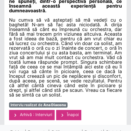
ne spuneți, dintr-o perspectivă personală, ce
înseamnă această experiență pentru
dumneavoastră.
Nu cumva să vă așteptați să mă vedeți cu o
baghetă! N-am să fac asta niciodată. A dirija
înseamnă să cânt eu împreună cu orchestra, dar
fără să mai trecem prin viziunea altcuiva. Aceasta
a fost ideea de bază, pentru că am vrut chiar eu
să lucrez cu orchestra. Când vin doar ca solist, am
rezervată o oră cu o zi înainte de concert, o oră în
ziua concertului și cu asta basta, am terminat. Am
vrut să am mai mult contact cu orchestra. Văd că
toată lumea răspunde prompt. Singura schimbare
față de ceea ce se mai întâmplă aici este că eu îi
voi ruga să cânte în picioare, ceea ce dacă la
început creează un pic de neplăcere și disconfort,
după aceea, pe scenă, se vede rezultatul. Pentru
că altfel cântă cineva când este în picioare și
drept, și altfel când stă pe scaun. Vreau ca fiecare
să se simtă ca un solist.
Interviu realizat de
Ana Diaconu
Arhivă : Interviuri
Înapoi