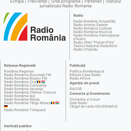
Echipa
Frecvenţe
Grilă programe
Parteneri
Statutul
jurnalistului Radio Romania
Radio
Radio România Actualităţi
Radio Antena Satelor
Radio România Cultural
Radio România Muzical
Radio România Internaţional
eTeatru
Radio 3Net "Florian Pitiş"
Teatrul Naţional Radiofonic
Radio Chişinău
Reţeaua Regională
Publicaţii
România Regional
Politica Românească
Radio România Bucureşti FM
Editura Casa Radio
Radio România Braşov FM
Radio Arhive
Radio România Cluj
Agenţie de presă
Radio România Constanţa
Radio România Vacanţa
RADOR
Radio România Oltenia-Craiova
Concerte şi Evenimente
Radio România Iaşi
Radio România Reşiţa
Orchestre şi Coruri
Radio România Târgu Mureş
Sala Radio
Târgul de carte GAUDEAMUS
Radio România Timişoara
Instituţii publice