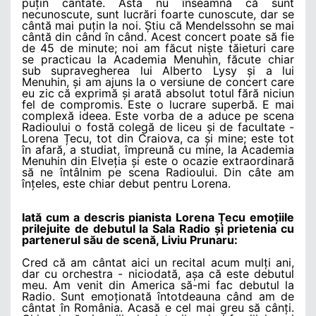
puțin cântate. Asta nu înseamnă că sunt
necunoscute, sunt lucrări foarte cunoscute, dar se
cântă mai puțin la noi. Știu că Mendelssohn se mai
cântă din când în când. Acest concert poate să fie
de 45 de minute; noi am făcut niște tăieturi care
se practicau la Academia Menuhin, făcute chiar
sub supravegherea lui Alberto Lysy și a lui
Menuhin, și am ajuns la o versiune de concert care
eu zic că exprimă și arată absolut totul fără niciun
fel de compromis. Este o lucrare superbă. E mai
complexă ideea. Este vorba de a aduce pe scena
Radioului o fostă colegă de liceu și de facultate -
Lorena Țecu, tot din Craiova, ca și mine; este tot
în afară, a studiat, împreună cu mine, la Academia
Menuhin din Elveția și este o ocazie extraordinară
să ne întâlnim pe scena Radioului. Din câte am
înțeles, este chiar debut pentru Lorena.
Iată cum a descris pianista Lorena Țecu emoțiile
prilejuite de debutul la Sala Radio și prietenia cu
partenerul său de scenă, Liviu Prunaru:
Cred că am cântat aici un recital acum mulți ani,
dar cu orchestra - niciodată, așa că este debutul
meu. Am venit din America să-mi fac debutul la
Radio. Sunt emoționată întotdeauna când am de
cântat în România. Acasă e cel mai greu să cânți.