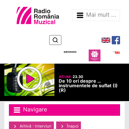
Mai mult ...
ACUM:
23.30
De 10 ori despre …
instrumentele de suflat (I)
(R)
Navigare
Arhivă : Interviuri
Înapoi