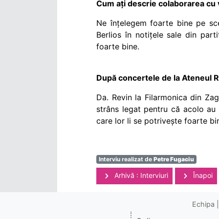
Cum ați descrie colaborarea cu 
Ne înțelegem foarte bine pe sce
Berlios în notițele sale din part
foarte bine.
După concertele de la Ateneul R
Da. Revin la Filarmonica din Za
strâns legat pentru că acolo au 
care lor li se potrivește foarte b
Interviu realizat de
Petre Fugaciu
Arhivă : Interviuri
Înapoi
Echipa