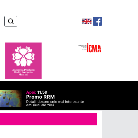
Apoi:
11.59
Promo RRM
Detalii despre cele mai interesante
emisiuni ale zilei