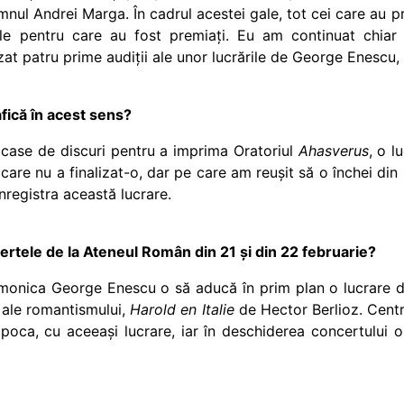
nul Andrei Marga. În cadrul acestei gale, tot cei care au p
ile pentru care au fost premiați. Eu am continuat chiar 
zat patru prime audiții ale unor lucrările de George Enescu, l
fică în acest sens?
 case de discuri pentru a imprima Oratoriul
Ahasverus
, o l
are nu a finalizat-o, dar pe care am reușit să o închei din 
nregistra această lucrare.
rtele de la Ateneul Român din 21 și din 22 februarie?
monica George Enescu o să aducă în prim plan o lucrare de
 ale romantismului,
Harold en Italie
de Hector Berlioz. Centru
oca, cu aceeași lucrare, iar în deschiderea concertului o