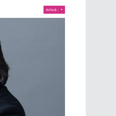
Arhivă :