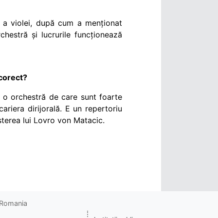
e a violei, după cum a menționat
rchestră și lucrurile funcționează
corect?
 o orchestră de care sunt foarte
riera dirijorală. E un repertoriu
șterea lui Lovro von Matacic.
o Romania