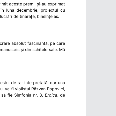
rimit aceste premii și-au exprimat
în luna decembrie, proiectul cu
ucrări de tinerețe, bineînțeles.
ucrare absolut fascinantă, pe care
manuscris și din schițele sale. Mă
stul de rar interpretată, dar una
l va fi violistul Răzvan Popovici,
 să fie Simfonia nr. 3,
Eroica
, de