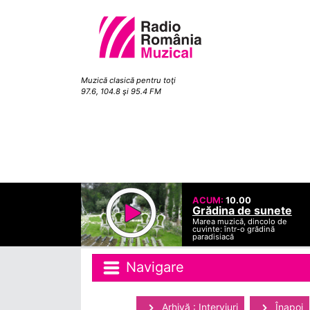
Muzică clasică pentru toţi
97.6, 104.8 şi 95.4 FM
ACUM:
10.00
Grădina de sunete
Marea muzică, dincolo de
cuvinte: într-o grădină
paradisiacă
Navigare
Arhivă : Interviuri
Înapoi