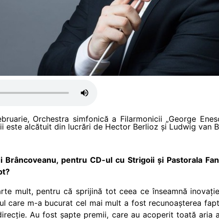
 februarie, Orchestra simfonică a Filarmonicii „George En
i este alcătuit din lucrări de Hector Berlioz și Ludwig van 
tei Brâncoveanu, pentru CD-ul cu Strigoii și Pastorala F
pt?
te mult, pentru că sprijină tot ceea ce înseamnă inovație
rul care m-a bucurat cel mai mult a fost recunoașterea fapt
irecție. Au fost șapte premii, care
au acoperit toată aria 