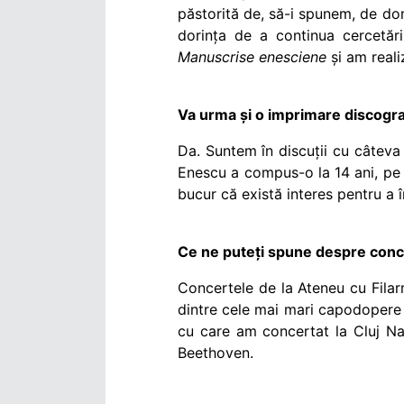
păstorită de, să-i spunem, de dom
dorința de a continua cercetăr
Manuscrise enesciene
și am reali
Va urma și o imprimare discogra
Da. Suntem în discuții cu câteva
Enescu a compus-o la 14 ani, pe c
bucur că există interes pentru a î
Ce ne puteți spune despre conce
Concertele de la Ateneu cu Filar
dintre cele mai mari capodopere
cu care am concertat la Cluj Nap
Beethoven.