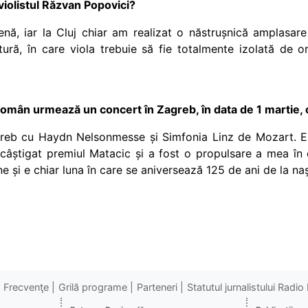
violistul Răzvan Popovici?
nă, iar la Cluj chiar am realizat o năstrușnică amplasar
itură, în care viola trebuie să fie totalmente izolată de o
omân urmează un concert în Zagreb, în data de 1 martie, 
greb cu Haydn Nelsonmesse și Simfonia Linz de Mozart. E
câștigat premiul Matacic și a fost o propulsare a mea în ca
ine și e chiar luna în care se aniversează 125 de ani de la
na
Frecvenţe
Grilă programe
Parteneri
Statutul jurnalistului Radi