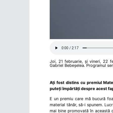
Joi, 21 februarie, și vineri, 22
Gabriel Bebeșelea. Programul seri
Ați fost distins cu premiul Ma
puteți împărtăți despre acest fa
E un premiu care mă bucură foar
material tânăr, să-i spunem. Luc
mai bine promovată în această d