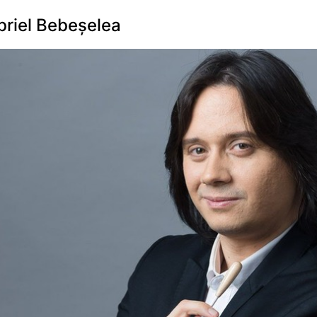
briel Bebeșelea