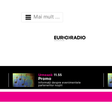
Mai mult ...
Urmează:
11.55
Promo
Informaţii despre evenimentele
partenerilor noştri