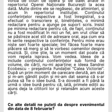
vorba de titluri de operă și de balet aflate în
repertoriul Operei Naționale București la acea
dată. Multe dintre ele se regăsesc, de altminteri, și
acum în repertoriul instituției. Conținutul
conferințelor respective a fost înregistrat, s-a
efectuat o transcriere și, bineînțeles, o minimă
redactare pentru a ajunge pe suport scris. Insist
pe minima redactare pentru că, de fapt, conținutul
nu a fost modificat în nici un fel, am vrut chiar să
se păstreze acel stil de adresare oral, așa cum era
în serile respective la conferințe. Pentru mine erau
niște seri foarte speciale; îmi făcea foarte mare
plăcere să merg și să le vorbesc oamenilor despre
muzică. Și, cine știe, la un moment dat poate că
vom repeta isprava. Vom vedea. Ideea de a
include conținutul conferințelor sub formă de
volume, de cărți, nu-mi aparține; e ideea Sandrei
Ecobescu - președinta Fundației "Calea Victoriei".
După un prim moment de oarecare derută, am stat
și m-am gândit puțin și mi-am dat seama că s-ar
putea să fie o idee bună. S-a dovedit a fi până la
urmă o idee bună pentru că, iată, primele ediții au
ajuns deja la cititorii lor și relansăm acum aceste
cărți.
Ce alte detalii ne puteți da despre evenimentul
din data de 8 februarie?