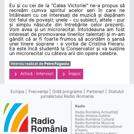
Eu și cu cei de la "Calea Victoriei" ne-a propus să
recreăm cumva spiritul acelor seri în care ne
întâlneam cu cei interesați de muzică și depănam
tot felul de povești; unele - cu subiect, altele - pur
și simplu născute din întrebările celor prezenți.
Vom avea și un microrecital. Întotdeauna am fost
interesat de promovarea tinerilor talentați și m-am
gândit că ar fi foarte frumos să acordăm o șansă
unei tinere soprane - e vorba de Cristina Fieraru.
Ea este încă studentă la Conservator și va susține
un microrecital cu câteva arii din opere celebre.
Interviu realizat de
Petre Fugaciu
Arhivă : Interviuri
Înapoi
Echipa
Frecvenţe
Grilă programe
Parteneri
Statutul
jurnalistului Radio Romania
Radio
Radio România Actualităţi
Radio Antena Satelor
Radio România Cultural
Radio România Muzical
Radio România Internaţional
eTeatru
Radio 3Net "Florian Pitiş"