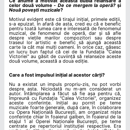
Ce anume a motivat această dublă relansare a
celor două volume -
De ce mergem la operă?
și
Nouă povești muzicale
?
Motivul evident este că tirajul inițial, primele ediții,
s-a epuizat. În afară de asta, cred eu că e benefic
pentru toată lumea care e interesată de fenomenul
muzical, de fenomenul de operă, dar și să afle
despre viețile marilor compozitori sau despre
traseul lor artistic e benefic să ajungă această
carte la cât mai mulți oameni. În orice caz, găsesc
un lucru bun faptul că cei de la Fundația "Calea
Victoriei" au găsit de cuviință să relanseze aceste
două volume, această a doua ediție.
Care a fost impulsul inițial al acestor cărți?
Nu a existat un impuls propriu-zis, nu pot vorbi
despre asta. Niciodată nu m-am considerat un
autor. Întâmplarea a făcut să fie așa pentru că,
împreună cu Fundația "Calea Victoriei", organizez
aceste conferințe. Inițial au pornit pe teme
muzicale foarte generale, după care, în colaborare
cu Opera Națională București, am organizat niște
conferințe chiar în foaierul galben, în foaierul de la
etajul 1 al Operei Naționale București, pe teme
centrate pe repertoriul instituției respective. Era