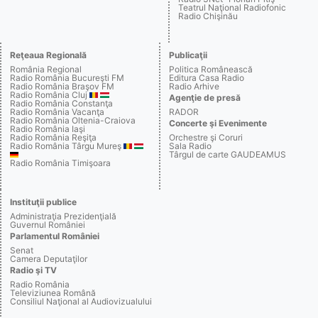
Teatrul Naţional Radiofonic
Radio Chişinău
Reţeaua Regională
Publicaţii
România Regional
Politica Românească
Radio România Bucureşti FM
Editura Casa Radio
Radio România Braşov FM
Radio Arhive
Radio România Cluj
Agenţie de presă
Radio România Constanţa
Radio România Vacanţa
RADOR
Radio România Oltenia-Craiova
Concerte şi Evenimente
Radio România Iaşi
Radio România Reşiţa
Orchestre şi Coruri
Radio România Târgu Mureş
Sala Radio
Târgul de carte GAUDEAMUS
Radio România Timişoara
Instituţii publice
Administraţia Prezidenţială
Guvernul României
Parlamentul României
Senat
Camera Deputaţilor
Radio şi TV
Radio România
Televiziunea Română
Consiliul Naţional al Audiovizualului