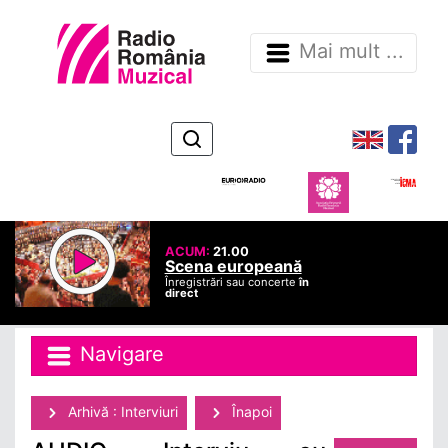
Mai mult ...
ACUM:
21.00
Scena europeană
Înregistrări sau concerte
în
direct
Navigare
Arhivă : Interviuri
Înapoi