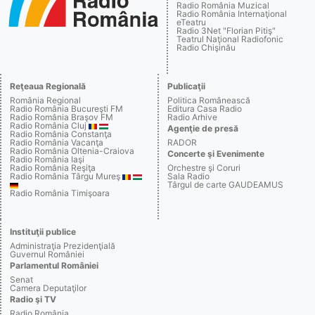
Radio România Muzical
Radio România Internaţional
eTeatru
Radio 3Net "Florian Pitiş"
Teatrul Naţional Radiofonic
Radio Chişinău
Reţeaua Regională
Publicaţii
România Regional
Politica Românească
Radio România Bucureşti FM
Editura Casa Radio
Radio România Braşov FM
Radio Arhive
Radio România Cluj
Agenţie de presă
Radio România Constanţa
Radio România Vacanţa
RADOR
Radio România Oltenia-Craiova
Concerte şi Evenimente
Radio România Iaşi
Radio România Reşiţa
Orchestre şi Coruri
Radio România Târgu Mureş
Sala Radio
Târgul de carte GAUDEAMUS
Radio România Timişoara
Instituţii publice
Administraţia Prezidenţială
Guvernul României
Parlamentul României
Senat
Camera Deputaţilor
Radio şi TV
Radio România