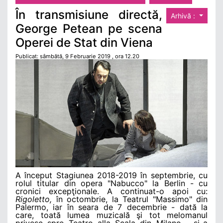
În transmisiune directă,
Arhivă :
George Petean pe scena
Operei de Stat din Viena
Publicat: sâmbătă, 9 Februarie 2019 , ora 12.20
A început Stagiunea 2018-2019 în septembrie, cu
rolul titular din opera "Nabucco" la Berlin - cu
cronici excepţionale. A continuat-o apoi cu:
Rigoletto,
în octombrie, la Teatrul "Massimo" din
Palermo, iar în seara de 7 decembrie - dată la
care, toată lumea muzicală şi tot melomanul
privesc spre Teatro alla Scala din Milano - şi-a