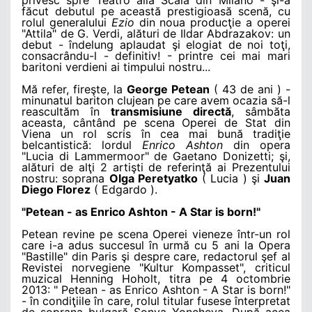
făcut debutul pe această prestigioasă scenă, cu
rolul generalului
Ezio
din noua producţie a operei
"Attila" de G. Verdi, alături de Ildar Abdrazakov: un
debut - îndelung aplaudat şi elogiat de noi toţi,
consacrându-l - definitiv! - printre cei mai mari
baritoni verdieni ai timpului nostru...
Mă refer, fireşte, la
George Petean
( 43 de ani ) -
minunatul bariton clujean pe care avem ocazia să-l
reascultăm în
transmisiune directă
, sâmbăta
aceasta, cântând pe scena Operei de Stat din
Viena un rol scris în cea mai bună tradiţie
belcantistică: lordul
Enrico Ashton
din opera
"Lucia di Lammermoor" de Gaetano Donizetti; şi,
alături de alţi 2 artişti de referinţă ai Prezentului
nostru: soprana
Olga Peretyatko
( Lucia ) şi
Juan
Diego Florez
( Edgardo ).
"Petean - as Enrico Ashton - A Star is born!"
Petean revine pe scena Operei vieneze într-un rol
care i-a adus succesul în urmă cu 5 ani la Opera
"Bastille" din Paris şi despre care, redactorul şef al
Revistei norvegiene "Kultur Kompasset", criticul
muzical Henning Hoholt, titra pe 4 octombrie
2013: " Petean - as Enrico Ashton - A Star is born!"
- în condiţiile în care, rolul titular fusese înterpretat
de soprana bulgară Sonya Yoncheva. După acea