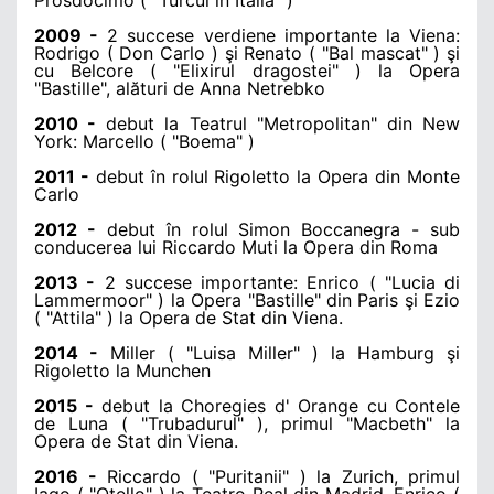
2009 -
2 succese verdiene importante la Viena:
Rodrigo ( Don Carlo ) şi Renato ( "Bal mascat" ) şi
cu Belcore ( "Elixirul dragostei" ) la Opera
"Bastille", alături de Anna Netrebko
2010 -
debut la Teatrul "Metropolitan" din New
York: Marcello ( "Boema" )
2011 -
debut în rolul Rigoletto la Opera din Monte
Carlo
2012 -
debut în rolul Simon Boccanegra - sub
conducerea lui Riccardo Muti la Opera din Roma
2013 -
2 succese importante: Enrico ( "Lucia di
Lammermoor" ) la Opera "Bastille" din Paris şi Ezio
( "Attila" ) la Opera de Stat din Viena.
2014 -
Miller ( "Luisa Miller" ) la Hamburg şi
Rigoletto la Munchen
2015 -
debut la Choregies d' Orange cu Contele
de Luna ( "Trubadurul" ), primul "Macbeth" la
Opera de Stat din Viena.
2016 -
Riccardo ( "Puritanii" ) la Zurich, primul
Iago ( "Otello" ) la Teatro Real din Madrid, Enrico (