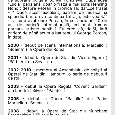
"Lucia" pariziană, doar o frază a mai scris Henning
Hoholt despre Petean în cronica sa: dar...ce frază!
- " Dacă acest excelent, extrem de muzical şi
splendid bariton va continua tot aşa, este vedetă"
- şi, nu a avut oare Petean, în cei aproape 20 de
ani de carieră internaţională, cel mai frumos
parcurs artistic posibil? Eu cred că, da!Şi, iată
cariera de până acum a baritonului George Petean,
în date:
2000 -
debut pe scena internaţională: Marcello (
"Boema" ) la Opera din Roma
2001 -
debut la Opera de Stat din Viena: Figaro (
"Bărbierul din Sevilla" )
2002-2010 -
membru al Ansamblului de solişti ai
Operei de Stat din Hamburg, o serie de debuturi
de rol
2003 -
debut la Opera Regală "Covent Garden"
din Londra : Silvio ( "Paiaţe" )
2005 -
debut la Opera "Bastille" din Paris:
Marcello ( "Boema" )
2008 -
debut la Opera de Stat din Munchen:
Prosdocimo ( "Turcul în Italia" )