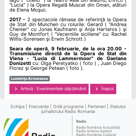
"Lucia" ) la Opera Regală Muscat din Oman, alături
de Elena Moşuc.
2017 -
2 spectacole rămase de referinţă la Opera
de Stat din Munchen cu rolurile: Gerard ( "Andrea
Chenier" cu Jonas Kaufmann şi Anja Harteros ) şi
Guy de Montfort ( "Vecerniile siciliene" cu: Rachel
Willis-Sorensen şi Erwin Schrott )
Seara de operă, 9 februarie, de la ora 20.00 -
Transmisiune directă de la Opera de Stat din
Viena - "Lucia di Lammermoor" de Gaetano
Donizetti
cu: Olga Peretyatko ( foto ) , Juan Diego
Florez şi George Petean ( foto ).
Luminiţa Arvunescu
Arhivă : Evenimentele săptămânii
Înapoi
Echipa
Frecvenţe
Grilă programe
Parteneri
Statutul
jurnalistului Radio Romania
Radio
Radio România Actualităţi
Radio Antena Satelor
Radio România Cultural