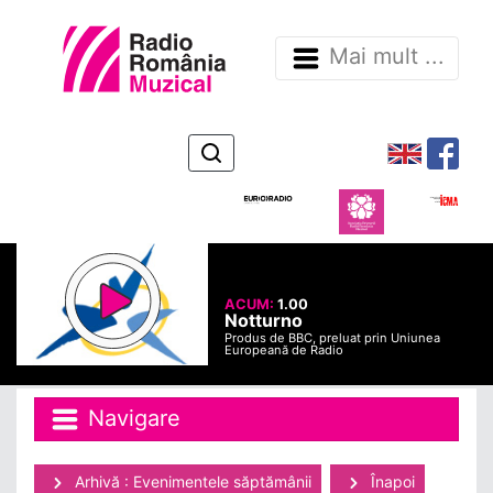
Mai mult ...
ACUM:
1.00
Notturno
Produs de BBC, preluat prin Uniunea
Europeană de Radio
Navigare
Arhivă : Evenimentele săptămânii
Înapoi