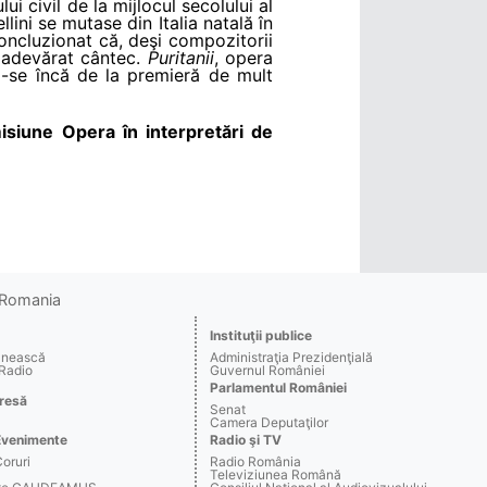
ui civil de la mijlocul secolului al
lini se mutase din Italia natală în
concluzionat că, deşi compozitorii
u adevărat cântec.
Puritanii
, opera
nd-se încă de la premieră de mult
isiune
Opera în interpretări de
o Romania
Instituţii publice
ânească
Administraţia Prezidenţială
 Radio
Guvernul României
Parlamentul României
resă
Senat
Camera Deputaţilor
Evenimente
Radio şi TV
Coruri
Radio România
Televiziunea Română