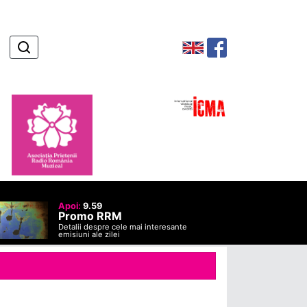
Apoi:
9.59
Promo RRM
Detalii despre cele mai interesante
emisiuni ale zilei