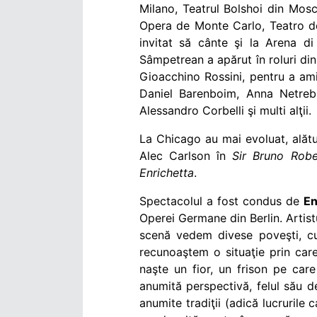
Milano
,
Teatrul Bolshoi din Mos
Opera de Monte Carlo, Teatro d
invitat să cânte şi la
Arena di
Sâmpetrean a apărut în
roluri d
Gioacchino Rossini, pentru a am
Daniel Barenboim, Anna Netre
Alessandro Corbelli şi multi alţii.
La Chicago au mai evoluat, alătu
Alec Carlson în
Sir Bruno Robe
Enrichetta
.
Spectacolul a fost condus de
En
Operei Germane din Berlin. Artistu
scenă vedem divese poveşti, cu 
recunoaştem o situaţie prin car
naşte un fior, un frison pe care
anumită perspectivă, felul său 
anumite tradiţii (adică lucrurile 