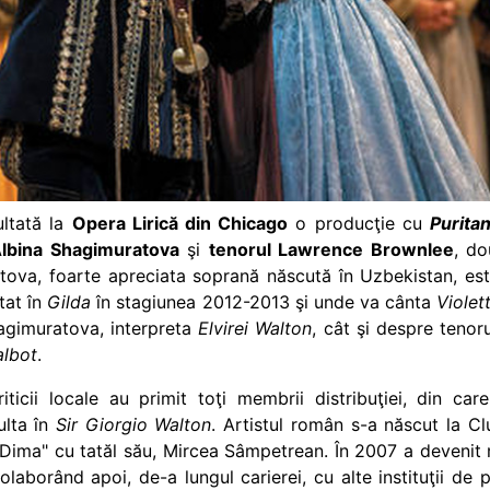
ultată la
Opera Lirică din Chicago
o producţie cu
Puritan
lbina Shagimuratova
şi
tenorul Lawrence Brownlee
, do
ratova, foarte apreciata soprană născută în Uzbekistan, es
tat în
Gilda
în stagiunea 2012-2013 şi unde va cânta
Violet
hagimuratova, interpreta
Elvirei Walton
, cât şi despre teno
albot
.
ticii locale au primit toţi membrii distribuţiei, din ca
ulta în
Sir Giorgio Walton
.
Artistul român s-a născut la Cl
ma" cu tatăl său, Mircea Sâmpetrean. În 2007 a devenit 
aborând apoi, de-a lungul carierei, cu alte instituţii de p