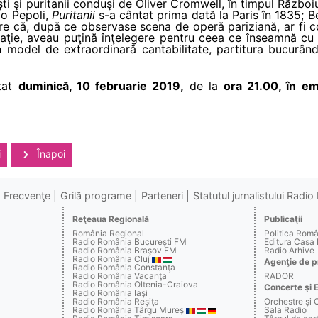
şti şi puritanii conduşi de Oliver Cromwell, în timpul Războiul
lo Pepoli,
Puritanii
s-a cântat prima dată la Paris în 1835; Bel
are că, după ce observase scena de operă pariziană, ar fi 
traţie, aveau puţină înţelegere pentru ceea ce înseamnă c
un model de extraordinară cantabilitate, partitura bucurâ
ltat
duminică, 10 februarie 2019,
de la
ora 21.00, în em
i
Înapoi
Frecvenţe
Grilă programe
Parteneri
Statutul jurnalistului Radi
Reţeaua Regională
Publicaţii
România Regional
Politica Rom
Radio România Bucureşti FM
Editura Casa
Radio România Braşov FM
Radio Arhive
Radio România Cluj
Agenţie de p
Radio România Constanţa
Radio România Vacanţa
RADOR
Radio România Oltenia-Craiova
Concerte şi 
Radio România Iaşi
Radio România Reşiţa
Orchestre şi 
Radio România Târgu Mureş
Sala Radio