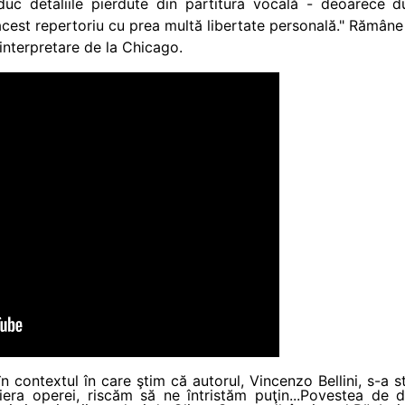
duc detaliile pierdute din partitura vocală - deoarece 
acest repertoriu cu prea multă libertate personală." Rămâne s
 interpretare de la Chicago.
ă în contextul în care ştim că autorul, Vincenzo Bellini, s-a s
ra operei, riscăm să ne întristăm puţin...Povestea de d