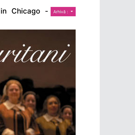
din Chicago -
Arhivă :