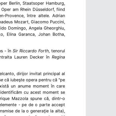
per Berlin,
Staatsoper Hamburg,
 Oper am Rhein Düsseldorf,
fiind
n-Provence, între altele. Adrian
madeus Mozart
,
Giacomo Puccini,
acido Domingo, Angela Gheorghiu,
ko, Elina Garanca, Johan Botha,
ns - în
Sir Riccardo Forth
, tenorul
tralta Lauren Decker în
Regina
lcanto, dirijor invitat principal al
se
că iubeşte opera pentru că "pe
e există un anume moment în care
e identificăm cu acest moment se
Enrique Mazzola spune că, dintr-o
 elemente - pe de o parte accept
ansmise de la o generaţie la alta),