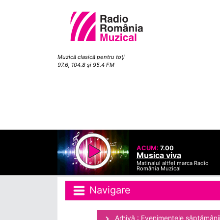
Muzică clasică pentru toţi
97.6, 104.8 şi 95.4 FM
ACUM:
7.00
Musica viva
Matinalul altfel marca Radio
România Muzical
Navigare
Arhivă : Evenimentele săptămâni