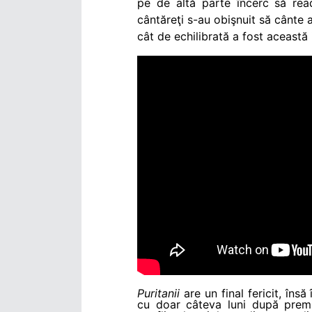
pe de altă parte încerc să rea
cântăreţi s-au obişnuit să cânte 
cât de echilibrată a fost această
Puritanii
are un final fericit, îns
cu doar câteva luni după premie