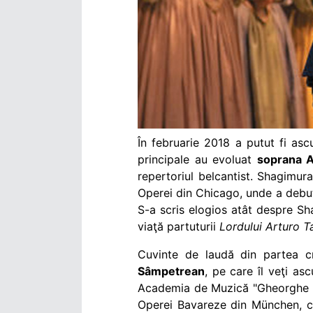
În februarie 2018 a putut fi asc
principale au evoluat
soprana A
repertoriul belcantist. Shagimu
Operei din Chicago, unde a debu
S-a scris elogios atât despre S
viaţă partuturii
Lordului Arturo T
Cuvinte de laudă din partea cri
Sâmpetrean
, pe care îl veţi asc
Academia de Muzică "Gheorghe Di
Operei Bavareze din München, col