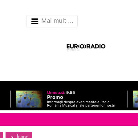
Mai mult ...
Urmează:
9.55
Promo
Informaţii despre evenimentele Radio
România Muzical şi ale partenerilor noştri
i
Înapoi