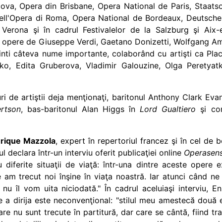
cova,
Opera din Brisbane,
Opera National de Paris,
Staatso
ell'Opera di Roma, Opera National de Bordeaux, Deutsche
 Verona şi
în cadrul Festivalelor de la
Salzburg şi
Aix-e
in opere de Giuseppe Verdi, Gaetano Donizetti
,
Wolfgang A
inti câteva nume importante, colaborând c
u artişti ca Pl
bko
, Edita Gruberova, Vladimir Galouzine, Olga Peretyat
ri de artiştii deja menţionaţi, baritonul Anthony Clark Eva
rtson
, bas-baritonul Alan Higgs în
Lord Gualtiero
şi con
rique Mazzola
, expert în repertoriul francez şi în cel de be
l declara într-un interviu oferit publicaţiei online
Operasen
diferite situaţii de viaţă: într-una dintre aceste oper
e am trecut noi înşine în viaţa noastră. Iar atunci când n
 nu îl vom uita niciodată." În cadrul aceluiaşi interviu, 
de a dirija este neconvenţional: "stilul meu amestecă două
care nu sunt trecute în partitură, dar care se cântă, fiind tr