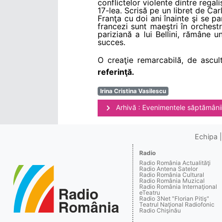
conflictelor violente dintre regali
17-lea. Scrisă pe un libret de Car
Franţa cu doi ani înainte şi se p
francezi sunt maeştri în orches
pariziană a lui Bellini, rămâne 
succes.
O creaţie remarcabilă, de ascu
referinţă.
Irina Cristina Vasilescu
Arhivă : Evenimentele săptămâni
Echipa
Radio
Radio România Actualităţi
Radio Antena Satelor
Radio România Cultural
Radio România Muzical
Radio România Internaţional
eTeatru
Radio 3Net "Florian Pitiş"
Teatrul Naţional Radiofonic
Radio Chişinău