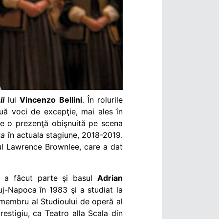
ii
lui
Vincenzo Bellini
. În rolurile
uă voci de excepţie, mai ales în
te o prezenţă obişnuită pe scena
ta
în actuala stagiune, 2018-2019.
rul Lawrence Brownlee, care a dat
re a făcut parte şi basul
Adrian
uj-Napoca în 1983 şi a studiat la
membru al Studioului de operă al
restigiu, ca
Teatro alla Scala din