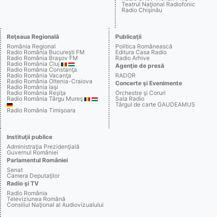
Teatrul Naţional Radiofonic
Radio Chişinău
Reţeaua Regională
Publicaţii
România Regional
Politica Românească
Radio România Bucureşti FM
Editura Casa Radio
Radio România Braşov FM
Radio Arhive
Radio România Cluj
Agenţie de presă
Radio România Constanţa
Radio România Vacanţa
RADOR
Radio România Oltenia-Craiova
Concerte şi Evenimente
Radio România Iaşi
Radio România Reşiţa
Orchestre şi Coruri
Radio România Târgu Mureş
Sala Radio
Târgul de carte GAUDEAMUS
Radio România Timişoara
Instituţii publice
Administraţia Prezidenţială
Guvernul României
Parlamentul României
Senat
Camera Deputaţilor
Radio şi TV
Radio România
Televiziunea Română
Consiliul Naţional al Audiovizualului