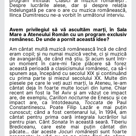
program intitulat "Clasici ai muzicii românești".
Despre lucrările alese, dar și despre relația
îndelungată pe care o are cu muzica românească,
Ilinca Dumitrescu ne-a vorbit în următorul interviu.
Avem privilegiul să vă ascultăm marți, în Sala
Mare a Ateneului Român cu un program exclusiv
românesc. De unde a pornit această idee?
Am cântat multă muzică românească încă de când
eram copil; și nu numai muzică veche, ci și muzică
de avangardă, de când mă știu. Și acum sunt într-
un moment în care-mi face plăcere să forez
această perioadă a clasicismului românesc, ca să-i
spunem așa, începând cu secolul XIX și continuând
cu prima parte și miezul secolului XX. Multe din
piesele pe care le veți auzi marți, la Ateneu, le-am
cântat deja în foarte multe locuri din lume. Chiar
recent am fost la Tel Aviv și am văzut ce impact
are, de exemplu,
Carillon nocturne
de Enescu și ce
impact are, ca întotdeauna,
Toccata
de Paul
Constantinescu. Poate Filip Lazăr e mai puțin
cunoscut; când a fost centenarul lui, în 1994, am
cântat pentru prima oară integrala lucrărilor lui
pentru pian. Cânt
Sonata
în această seară. Tiberiu
Brediceanu, care este mai puțin cântat din
păcate... dar aceste
Jocuri românești
sunt foarte