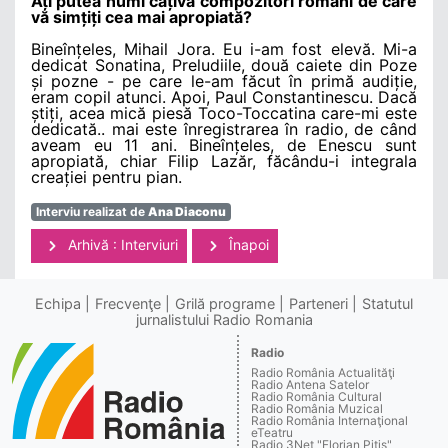
Ați putea numi câțiva compozitori români de care
vă simțiți cea mai apropiată?
Bineînțeles, Mihail Jora. Eu i-am fost elevă. Mi-a
dedicat Sonatina, Preludiile, două caiete din Poze
și pozne - pe care le-am făcut în primă audiție,
eram copil atunci. Apoi, Paul Constantinescu. Dacă
știți, acea mică piesă Toco-Toccatina care-mi este
dedicată.. mai este înregistrarea în radio, de când
aveam eu 11 ani. Bineînțeles, de Enescu sunt
apropiată, chiar Filip Lazăr, făcându-i integrala
creației pentru pian.
Interviu realizat de
Ana Diaconu
Arhivă : Interviuri
Înapoi
Echipa
Frecvenţe
Grilă programe
Parteneri
Statutul
jurnalistului Radio Romania
Radio
Radio România Actualităţi
Radio Antena Satelor
Radio România Cultural
Radio România Muzical
Radio România Internaţional
eTeatru
Radio 3Net "Florian Pitiş"