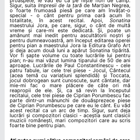
proaspete; le văd eu ca pe niște flori de câmp.
Sigur, suita
Impresii de la țară
de Marțian Negrea,
o foarte frumoasă piesă pe care am învățat-o
special - o cânt pentru prima oară acum în
totalitate, în acest recital. Apoi,
Sonatina
maestrului Jora, pe care, sigur, o cânt de multă
vreme și care-mi este dedicată. Și, poate un
amănunt mai inedit pentru ascultătorii noștri și
pentru dumneavoastră, am început editarea operei
pentru pian a maestrului Jora la Editura Grafo Art
și deja acum două luni a apărut Sonatina tipărită.
Vor fi șapte volume cu toate lucrările lui pentru
pian; n-au mai văzut lumina tiparului de 50 de ani
aproape. Lucrările de Paul Constantinescu - cele
patru fabule, iar cele trei piese - Jocul, Cântecul
(acea temă cu variațiuni splendidă) și Toccata,
jocul dobrogean sunt cunoscute, sunt cântate, dar
mie-mi fac o mare plăcere de câte ori mă
reapropii de ele. Și, ca să revin la începutul
recitalui, cele trei piese de Ciprian Porumbescu fac
parte dintr-un mănunchi de douăsprezece piese
de Ciprian Porumbescu pe care eu le cânt. Eu văd
acest recital ca un arc de timp. Sigur, sunt deja
lucrări și compozitori clasici - aceștia sunt clasicii
muzicii românești, mari compozitori care au scris
foarte bine pentru pian.