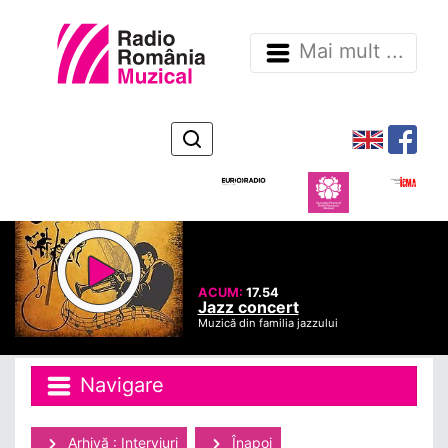
Mai mult ...
ACUM:
17.54
Jazz concert
Muzică din familia jazzului
Navigare
Arhivă : Interviuri
Înapoi