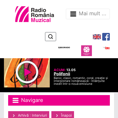
Mai mult ...
ACUM:
13.05
Polifonii
Baroc, clasic, romantic, coral, creație și
interpretare românească - înlănțuite
inedit într-o nouă emisiune
Navigare
Arhivă : Interviuri
Înapoi