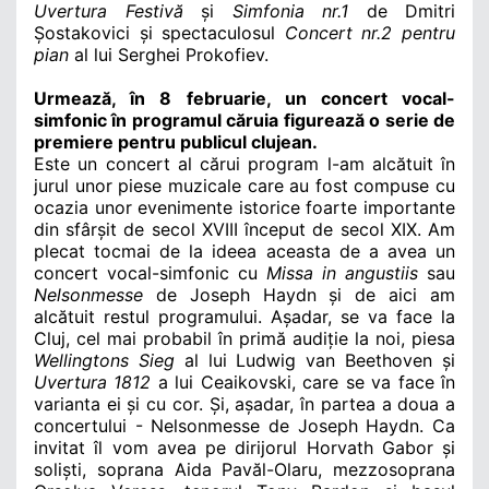
Uvertura Festivă
și
Simfonia nr.1
de Dmitri
Șostakovici și spectaculosul
Concert nr.2 pentru
pian
al lui Serghei Prokofiev.
Urmează, în 8 februarie, un concert vocal-
simfonic în programul căruia figurează o serie de
premiere pentru publicul clujean.
Este un concert al cărui program l-am alcătuit în
jurul unor piese muzicale care au fost compuse cu
ocazia unor evenimente istorice foarte importante
din sfârșit de secol XVIII început de secol XIX. Am
plecat tocmai de la ideea aceasta de a avea un
concert vocal-simfonic cu
Missa in angustiis
sau
Nelsonmesse
de Joseph Haydn și de aici am
alcătuit restul programului. Așadar, se va face la
Cluj, cel mai probabil în primă audiție la noi, piesa
Wellingtons Sieg
al lui Ludwig van Beethoven și
Uvertura 1812
a lui Ceaikovski, care se va face în
varianta ei și cu cor. Și, așadar, în partea a doua a
concertului - Nelsonmesse de Joseph Haydn. Ca
invitat îl vom avea pe dirijorul Horvath Gabor și
soliști, soprana Aida Pavăl-Olaru, mezzosoprana