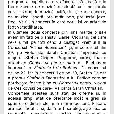
program a capella care va încerca să treacă prin
toate zonele de muzică destinată unui ansamblu
coral - zone de muzică cultă, dar și zone conexe,
de muzică ușoară, prelucrări pop, prelucrări jazz.
Deci, va fi un concert în care corul își va arăta de
fapt versatilitatea.
În ultimele două concerte din luna martie o să-i
avem invitați pe pianistul Daniel Ciobanu, cel care
ne-a uimit pe toți când a câștigat Premiul II la
Concursul "Arthur Rubinstein", și, în concertul din
29, pe violonista Sarah Christian împreună cu
dirijorul Stefan Geiger. Programe, iarăși, foarte
atractive:
Concertul pentru pian
de Beethoven
împreună cu
Simfonia I de Brahms
- în concertul
de pe 22, iar în concertul de pe 29, Stefan Geiger
a propus
Simfonia Fantastica
a lui Berlioz care se
potrivește foarte bine cu
Concertul pentru vioară
de Ceaikovski pe care-l va cânta Sarah Christian.
Concertele acestea sunt atât de diferite și, în
același timp, atât de ofertante încât e greu să
spun care dintre ele ar fi mai important. Fiecare
are specificul lui și, dacă ar fi să aleg, aș zice... cu
siguranță, concertele acestea vocal-simfonice