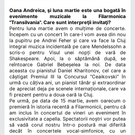
Oana Andreica, şi luna martie este una bogată în
evenimente muzicale la Filarmonica
"Transilvania". Care sunt interpreţii invitaţi?
Pentru luna martie avem o mulțime de concerte.
Începem cu un concert în care-l vom avea din nou
la pupitru pe Andrei Feher și care va face la Cluj
integral muzica incidentală pe care Mendelssohn a
scris-o pentru Visul unei nopți de vară de
Shakespeare. Apoi, la o săptămână după, se
reîntoarce Gabriel Bebeșelea la noi. De data
aceasta cu pianistul Daniel Kharitonov, cel care a
câștigat Premiul III la Concursul "Ceaikovski" în
urmă cu câțiva ani, un pianist tânăr și extraordinar
de apreciat deja pe scenele internaționale, care va
fi prezent pentru a doua oară la Cluj.
Pe urmă, pe data de 15 martie, avem oarecum o
premieră în istoria recentă a Filarmonicii, pentru că
am inclus în concertul de vineri un eveniment în
exclusivitate a capella. Spectatorii noștri vor putea
să vadă corul nostru într-o postură mai diferită
decât în concertele vocal-simfonice, cu un