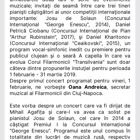
muzicale; invitaţi de seamă între care trei tineri
pianişti câştigători ai unor competiţii internaţionale
importante: Josu de Solaun (Concursul
Internaţional "George Enescu", 2014),
Daniel
Petrică Ciobanu (
Concursul Internațional de Pian
"Arthur Rubinstein", 2017
), şi Daniel Kharitonov
(
Concursul Internaţional "Ceaikovski", 2015
), un
program vocal-simfonic inedit cu premiere pentru
publicul clujean şi o seară A capella în care va
evolua Corul Filarmonicii "Transilvania" sunt doar
câteva dintre propunerile instuţiei pentru perioada
1 februarie - 31 martie 2019.
Despre primul concert programat pentru vineri, 1
februarie, ne vorbeşte
Oana Andreica
, secretar
muzical al Filarmonicii din Cluj-Napoca.
Este vorba despre un concert care va fi dirijat de
Mihail Agafița și care-l va avea ca solist pe
pianistul Josu de Solaun, cel care în 2014 a
câștigat Premiul I la Concursul Internațional
"George Enescu". Programul este unul compus în
totalitate din lucrări de muzică rusă, respectiv