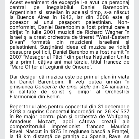
Acest eveniment de excepţie l-a avut ca personaj
central pe inegalabilul
Daniel Barenboim.
Argentinian şi israelian în acelaşi timp, s-a născut
la Buenos Aires în 1942, iar din 2008 este şi
posesor al unui paşaport palestinian. Non-
conformist, Daniel Barenboim a fost primul care a
dirijat în iulie 2001 muzică de Richard Wagner în
Israel şi a creat orchestra de tineret "West-Eastern
Divan" formată din muzicieni israelieni şi
palestinieni. Susţinând ideea că muzica se ridică
deasupra politicii, Daniel Barenboim a fost numit în
2007 "Mesager al Păcii" din partea Naţiunilor Unite
şi a primit, câţiva ani mai târziu, titlul francez de
"Mare Ofiţer al Legiunii de Onoare".
Dar desigur că muzica este pe primul plan în viaţa
lui Daniel Barenboim.
Î
l veţi putea urmări în
emisiunea
Concerte de cinci stele
din 24 ianuarie,
în calitate de solist şi dirijor al Orchestrei
Filarmonicii din Berlin.
Repertoriul ales pentru concertul din 31 decembrie
2018 a cuprins Concertul Încoronării nr. 26 KV 537
în Re major pentru pian şi orchestră de Wolfgang
Amadeus Mozart, apoi câteva creaţii ale
compozitorului impresionist francez Maurice
Ravel.
Născut
în 1875 în regiunea bască a Franţei,
la 18 km distanţă de graniţa cu Spania,
Ravel se