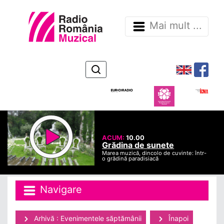
Mai mult ...
ACUM:
10.00
Grădina de sunete
Marea muzică, dincolo de cuvinte: într-
o grădină paradisiacă
Navigare
Arhivă : Evenimentele săptămânii
Înapoi