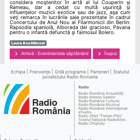
considera moştenitor în artă al lui Couperin şi
Rameau, dar a cedat cu multă uşurinţă şi
influenţelor muzicii exotice sau de jazz, aşa cum
veţi remarca în lucrările sale prezentate în cadrul
Concertului de Anul Nou al Filarmonicii din Berlin:
Rapsodia spaniolă, Alborada del gracioso, Pavana
pentru o infantă defunctă şi faimosul Bolero.
Laura Ana Mânzat
Arhivă : Evenimentele săptămânii
Înapoi
Echipa
Frecvenţe
Grilă programe
Parteneri
Statutul
jurnalistului Radio Romania
Radio
Radio România Actualităţi
Radio Antena Satelor
Radio România Cultural
Radio România Muzical
Radio România Internaţional
eTeatru
Radio 3Net "Florian Pitiş"
Teatrul Naţional Radiofonic
Radio Chişinău